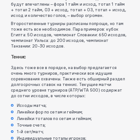
будут впечатлены – фора 1 тайм и исход, тотал 1 тайм
+ тотал 2 тайм, ОЗ + исход, тотал + ОЗ, тотал + исход,
исход и количество голов, – выбор огромен.
Второстепенные турниры расписаны попроще, но там
тоже есть все необходимое. Пара примеров: кубок
Египта: 50 исходов, чемпионат Словакии: 650 исходов,
чемпионат Уэльса: до 200 исходов, чемпионат
Танзании: 20-30 исходов.
Теннис
Здесь тоже все в порядке, на выбор предлагается
очень много турниров, практически все идущие
соревнования охвачены. Также есть обширный раздел
долгосрочных ставок на теннис. Текущие матчи
среднего уровня турниров (ATP/WTA 500) содержат
до сотни исходов, в числе которых:
Исходы матча;
Линейки фор по сетам и геймам;
Линейки тоталов по сетам и геймам;
Точные счета;
1-й сет/матч;
Индивидуальные тоталы игроков;