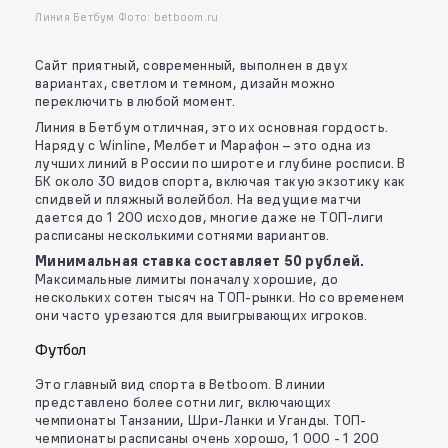
Линия Бетбум Фото: betboom.ru
Сайт приятный, современный, выполнен в двух
вариантах, светлом и темном, дизайн можно
переключить в любой момент.
Линия в Бетбум отличная, это их основная гордость.
Наряду с Winline, Мелбет и Марафон – это одна из
лучших линий в России по широте и глубине росписи. В
БК около 30 видов спорта, включая такую экзотику как
спидвей и пляжный волейбол. На ведущие матчи
дается до 1 200 исходов, многие даже не ТОП-лиги
расписаны несколькими сотнями вариантов.
Минимальная ставка составляет 50 рублей.
Максимальные лимиты поначалу хорошие, до
нескольких сотен тысяч на ТОП-рынки. Но со временем
они часто урезаются для выигрывающих игроков.
Футбол
Это главный вид спорта в Betboom. В линии
представлено более сотни лиг, включающих
чемпионаты Танзании, Шри-Ланки и Уганды. ТОП-
чемпионаты расписаны очень хорошо, 1 000 - 1 200