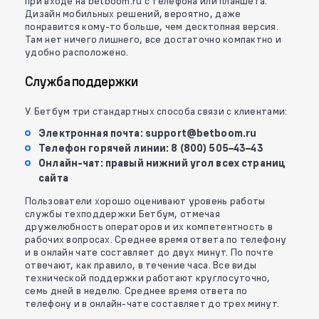
при входе на betboom.ru с телефона или планшета.
Дизайн мобильных решений, вероятно, даже
понравится кому-то больше, чем десктопная версия.
Там нет ничего лишнего, все достаточно компактно и
удобно расположено.
Служба поддержки
У Бетбум три стандартных способа связи с клиентами:
Электронная почта: support@betboom.ru
Телефон горячей линии: 8 (800) 505–43–43
Онлайн-чат: правый нижний угол всех страниц
сайта
Пользователи хорошо оценивают уровень работы
службы техподдержки Бетбум, отмечая
дружелюбность операторов и их компетентность в
рабочих вопросах. Среднее время ответа по телефону
и в онлайн чате составляет до двух минут. По почте
отвечают, как правило, в течение часа. Все виды
технической поддержки работают круглосуточно,
семь дней в неделю. Среднее время ответа по
телефону и в онлайн-чате составляет до трех минут.