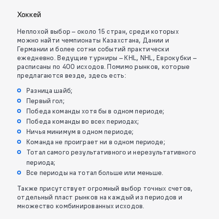
Хоккей
Неплохой выбор – около 15 стран, среди которых
можно найти чемпионаты Казахстана, Дании и
Германии и более сотни событий практически
ежедневно. Ведущие турниры – KHL, NHL, Еврокубки –
расписаны по 400 исходов. Помимо рынков, которые
предлагаются везде, здесь есть:
Разница шайб;
Первый гол;
Победа команды хотя бы в одном периоде;
Победа команды во всех периодах;
Ничья минимум в одном периоде;
Команда не проиграет ни в одном периоде;
Тотал самого результативного и нерезультативного
периода;
Все периоды на тотал больше или меньше.
Также присутствует огромный выбор точных счетов,
отдельный пласт рынков на каждый из периодов и
множество комбинированных исходов.