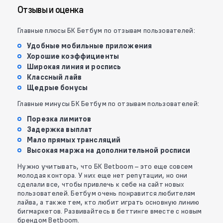
Отзывы и оценка
Главные плюсы БК Бетбум по отзывам пользователей:
Удобные мобильные приложения
Хорошие коэффициенты
Широкая линия и роспись
Классный лайв
Щедрые бонусы
Главные минусы БК Бетбум по отзывам пользователей:
Порезка лимитов
Задержка выплат
Мало прямых трансляций
Высокая маржа на дополнительной росписи
Нужно учитывать, что БК Betboom – это еще совсем
молодая контора. У них еще нет репутации, но они
сделали все, чтобы привлечь к себе на сайт новых
пользователей. Бетбум очень понравится любителям
лайва, а также тем, кто любит играть основную линию
бигмаркетов. Развивайтесь в беттинге вместе с новым
брендом Betboom.