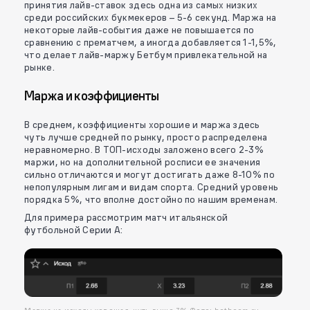
принятия лайв-ставок здесь одна из самых низких
среди российских букмекеров – 5-6 секунд. Маржа на
некоторые лайв-события даже не повышается по
сравнению с прематчем, а иногда добавляется 1-1,5%,
что делает лайв-маржу Бетбум привлекательной на
рынке.
Маржа и коэффициенты
В среднем, коэффициенты хорошие и маржа здесь
чуть лучше средней по рынку, просто распределена
неравномерно. В ТОП-исходы заложено всего 2-3%
маржи, но на дополнительной росписи ее значения
сильно отличаются и могут достигать даже 8-10% по
непопулярным лигам и видам спорта. Средний уровень
порядка 5%, что вполне достойно по нашим временам.
Для примера рассмотрим матч итальянской
футбольной Серии А: