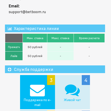
Email:
support@betboom.ru
Характеристика линии
Мин. ставка
Макс. ставка
Время расчета
Прематч
50 рублей
-
-
Лайв
50 рублей
-
-
Служба поддержки
3
4
Поддержка по e-
Живой чат
mail