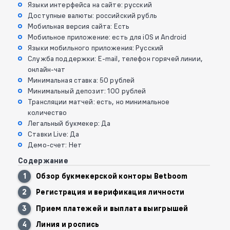
Языки интерфейса на сайте: русский
Доступные валюты: российский рубль
Мобильная версия сайта: Есть
Мобильное приложение: есть для iOS и Android
Языки мобильного приложения: Русский
Служба поддержки: E-mail, телефон горячей линии,
онлайн-чат
Минимальная ставка: 50 рублей
Минимальный депозит: 100 рублей
Трансляции матчей: есть, но минимальное
количество
Легальный букмекер: Да
Ставки Live: Да
Демо-счет: Нет
Содержание
Обзор букмекерской конторы Betboom
Регистрация и верификация личности
Прием платежей и выплата выигрышей
Линия и роспись