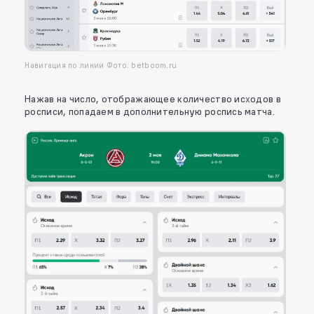
Навигация по линии Фото: betboom.ru
Нажав на число, отображающее количество исходов в
росписи, попадаем в дополнительную роспись матча.