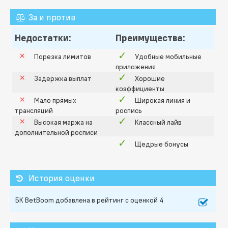
За и против
Недостатки:
Преимущества:
Порезка лимитов
Удобные мобильные
приложения
Задержка выплат
Хорошие
коэффициенты
Мало прямых
Широкая линия и
трансляций
роспись
Высокая маржа на
Классный лайв
дополнительной росписи
Щедрые бонусы
История оценки
БК BetBoom добавлена в рейтинг с оценкой 4