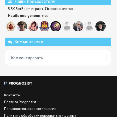
Наши пользователи
В БК BetBoom играют
76
прогнозистов.
Наиболее успешные:
Комментарии
Комментировать..
Контакты
Правила Prognozist
Пользовательское соглашение
Политика обработки персональных данных