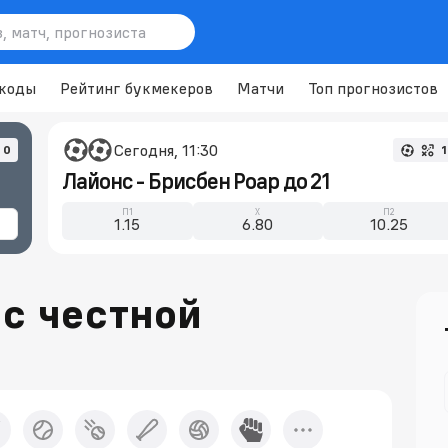
коды
Рейтинг букмекеров
Матчи
Топ прогнозистов
Сегодня, 11:30
0
1
Лайонc - Брисбен Роар до 21
П1
X
П2
1.15
6.80
10.25
 с честной