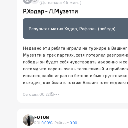
(До начала 45 мин. )
Р.Ходар - Л.Музетти
Результат матча Ходар, Рафаэль (победа)
Недавно эти ребята играли на турнире в Вашинг
Музетти в трех партиях, хотя потерпел разгромн
победы он будет себя чувствовать уверенно и се
потому что парень очень талантливый и прибавля
испанец слабо играл на бетоне и был грунтовико
выходит, как было в том же Вашингтоне неделю 
Сегодня, 00:22
FOTON
ROI:
0.00%
Рейтинг:
0.00