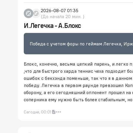
2026-08-07 01:35
(До начала 20 мин. )
И.Легечка - А.Блокс
Победа с учетом форы по геймам Легечка, Иржи
Блокс, конечно, весьма цепкий парень, и легко п
,что для быстрого харда теннис чеха подходит бо
ошибок с бекхэнда поменьше, так что я в данно
победу. Легечка в первом раунде превзошел Коп
оборону, а его сегодняшний оппонент прошел на 
соперника ему нужно быть более стабильным, но
Сегодня, 00:01