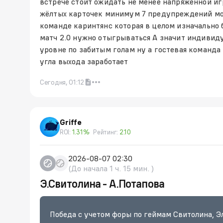
встрече стоит ожидать не менее напряженной иг
жёлтых карточек минимум 7 предупреждений мож
команде каринтянс которая в целом изначально
матч 2.0 нужно отыгрываться А значит индивид
уровне по забитым голам ну а гостевая команда 
угла выхода заработает
Сегодня, 01:12
Griffe
ROI:
1.31%
Рейтинг:
2.10
2026-08-07 02:30
(До начала 1 ч. 15 мин. )
Э.Свитолина - А.Потапова
Победа с учетом форы по геймам Свитолина, Эл