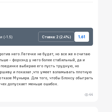
 (-1.5)
Ставка: 2 (2.4%)
1.61
ротив него Легечке не будет, но все же я считаю
льше - форхэнд у него более стабильный, да и
м поединке выбираю его пусть трудную, но
ршиву и показал ,что умеет взламывать плотную
отказе Муньяра. Для того, чтобы Блоксу обыграть
 чех допускает меньше ошибок.
44