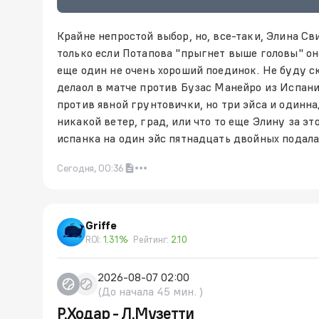
Крайне непростой выбор, но, все-таки, Элина Св
только если Потапова "прыгнет выше головы" он
еще один не очень хороший поединок. Не буду с
делаол в матче против Бузас Манейро из Испании
против явной грунтовички, но три эйса и одинн
никакой ветер, град, или что то еще Элину за э
испанка на один эйс пятнадцать двойных подала
Сегодня, 00:36
Griffe
ROI:
1.31%
Рейтинг:
2.10
2026-08-07 02:00
(До начала 45 мин. )
Р.Ходар - Л.Музетти