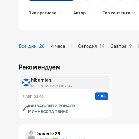
Тип прогноза
Автор
Тип контента
Все дни
28
4 часа
11
Сегодня
14
Завтра
9
Рекомендуем
hibernian
ROI:
19.03%
Рейтинг:
6.44
1.85
7 АВГ. 02:40
КАНЗАС-СИТИ РОЙАЛЗ
МИННЕСОТА ТВИНС
havertz29