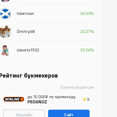
hibernian
26.03%
Dmitry68
23.27%
slavets1922
23.06%
Рейтинг букмекеров
Оценка редакции
до 10 000₽ по промокоду
5
PROGNOZ
Винлайн
Сайт