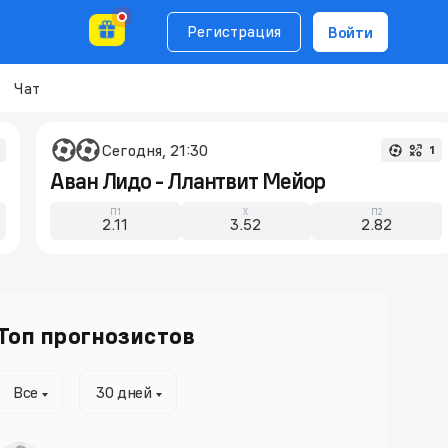
Регистрация
Войти
Чат
Сегодня, 21:30
1
Аван Лидо - Ллантвит Мейор
П1
X
П2
2.11
3.52
2.82
Топ прогнозистов
Все
30 дней