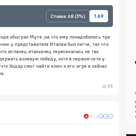
Ставка: 68 (3%)
1.69
нде обыграл Муте ,на что ему понадобилось три
рник у представителя Италии был легче, так что
 что испанец итальянец пересекались не так
держать волевую победу, хотя в первом сете у
 что Ходар смог найти ключ к его игре и сейчас
а.
35