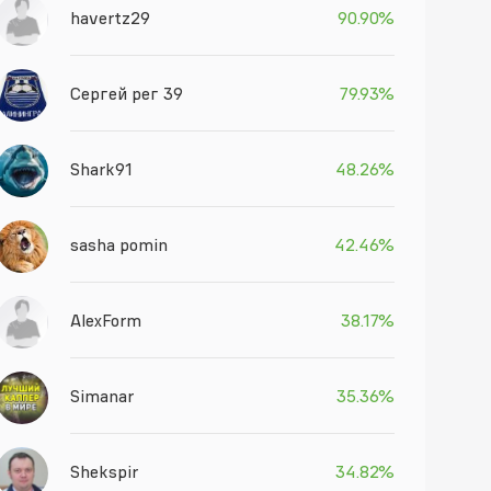
havertz29
90.90%
Сергей рег 39
79.93%
Shark91
48.26%
sasha pomin
42.46%
AlexForm
38.17%
Simanar
35.36%
Shekspir
34.82%