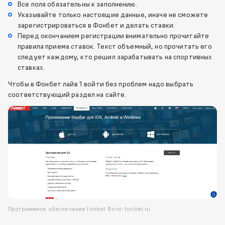
Все поля обязательны к заполнению.
Указывайте только настоящие данные, иначе не сможете
зарегистрироваться в Фонбет и делать ставки.
Перед окончанием регистрации внимательно прочитайте
правила приема ставок. Текст объемный, но прочитать его
следует каждому, кто решил зарабатывать на спортивных
ставках.
Чтобы в Фонбет лайв 1 войти без проблем надо выбрать
соответствующий раздел на сайте.
Программное обеспечение fonbet Фото: fonbet.ru