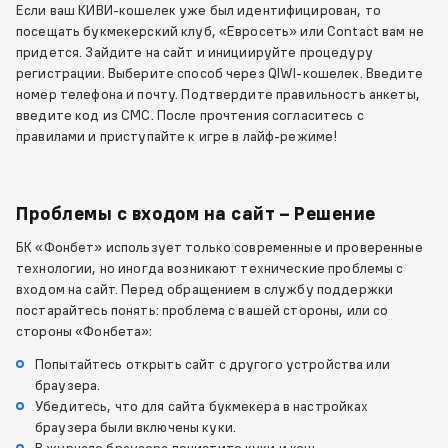
Если ваш КИВИ-кошелек уже был идентифицирован, то
посещать букмекерский клуб, «Евросеть» или Contact вам не
придется. Зайдите на сайт и инициируйте процедуру
регистрации. Выберите способ через QIWI-кошелек. Введите
номер телефона и почту. Подтвердите правильность анкеты,
введите код из СМС. После прочтения согласитесь с
правилами и приступайте к игре в лайф-режиме!
Проблемы с входом на сайт – Решение
БК «Фонбет» использует только современные и проверенные
технологии, но иногда возникают технические проблемы с
входом на сайт. Перед обращением в службу поддержки
постарайтесь понять: проблема с вашей стороны, или со
стороны «Фонбета»:
Попытайтесь открыть сайт с другого устройства или
браузера.
Убедитесь, что для сайта букмекера в настройках
браузера были включены куки.