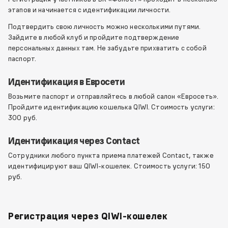
этапов и начинается с идентификации личности.
Подтвердить свою личность можно несколькими путями.
Зайдите в любой клуб и пройдите подтверждение
персональных данных там. Не забудьте прихватить с собой
паспорт.
Идентификация в Евросети
Возьмите паспорт и отправляйтесь в любой салон «Евросеть».
Пройдите идентификацию кошелька QIWI. Стоимость услуги:
300 руб.
Идентификация через Contact
Сотрудники любого пункта приема платежей Contact, также
идентифицируют ваш QIWI-кошелек. Стоимость услуги: 150
руб.
Регистрация через QIWI-кошелек