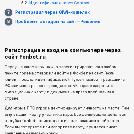
Идентификация через Contact
Регистрация через QIWI-кошелек
Проблемы с входом на сайт – Решение
Регистрация и вход на компьютере через
сайт Fonbet.ru
Перед началом игры нужно зарегистрироваться в любом
пункте приема ставок или войти в Фонбет на сайт (если
клиент прошел идентификацию). Нужен паспорт гражданина
РФ или иностранного гражданина. БК вправе запросить
миграционную карту и документ на право пребывания в
стране.
Для игры в ППС игрок идентифицирует личность на месте. Там
ему выдают карту участника пари. Все дальнейшие действия
в клубах fonbet происходят с использованием этой карты.
Если вы потеряете или испортите карту, придется писать
заявление на выдачу новой.