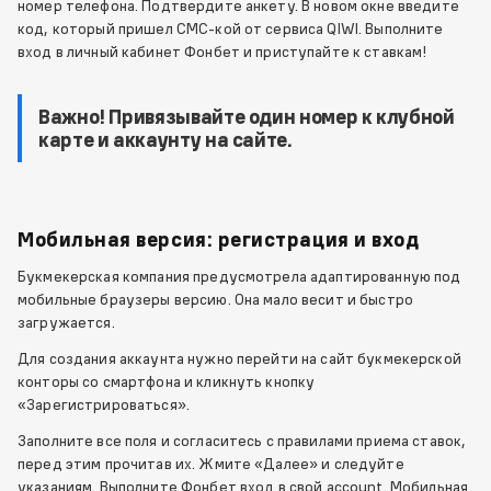
номер телефона. Подтвердите анкету. В новом окне введите
код, который пришел СМС-кой от сервиса QIWI. Выполните
вход в личный кабинет Фонбет и приступайте к ставкам!
Важно!
Привязывайте один номер к клубной
карте и аккаунту на сайте.
Мобильная версия: регистрация и вход
Букмекерская компания предусмотрела адаптированную под
мобильные браузеры версию. Она мало весит и быстро
загружается.
Для создания аккаунта нужно перейти на сайт букмекерской
конторы со смартфона и кликнуть кнопку
«Зарегистрироваться».
Заполните все поля и согласитесь с правилами приема ставок,
перед этим прочитав их. Жмите «Далее» и следуйте
указаниям. Выполните Фонбет вход в свой account. Мобильная