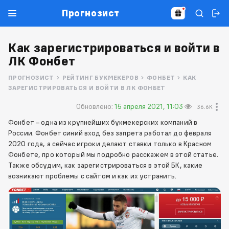
Прогнозист
Как зарегистрироваться и войти в
ЛК Фонбет
ПРОГНОЗИСТ
РЕЙТИНГ БУКМЕКЕРОВ
ФОНБЕТ
КАК
ЗАРЕГИСТРИРОВАТЬСЯ И ВОЙТИ В ЛК ФОНБЕТ
Обновлено:
15 апреля 2021, 11:03
36.6K
Фонбет – одна из крупнейших букмекерских компаний в
России. Фонбет синий вход без запрета работал до февраля
2020 года, а сейчас игроки делают ставки только в Красном
Фонбете, про который мы подробно расскажем в этой статье.
Также обсудим, как зарегистрироваться в этой БК, какие
возникают проблемы с сайтом и как их устранить.