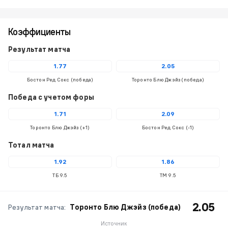
Коэффициенты
Результат матча
1.77
2.05
Бостон Ред Сокс (победа)
Торонто Блю Джэйз (победа)
Победа с учетом форы
1.71
2.09
Торонто Блю Джэйз (+1)
Бостон Ред Сокс (-1)
Тотал матча
1.92
1.86
ТБ 9.5
ТМ 9.5
2.05
Результат матча:
Торонто Блю Джэйз (победа)
Источник