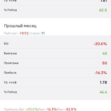
1.61
Ср. коэф.
62.5
% Побед
Прошлый месяц
Рейтинг:
-18.92
Ставок:
91
-20.6%
ROI
40
Выигрыш
50
Проигрыш
-16.3%
Прибыль
1.78
Ср. коэф.
44.4
% Побед
Прибыль:
Авг:
+10.5%
Июл:
-16.3%
Июн:
-82.8%