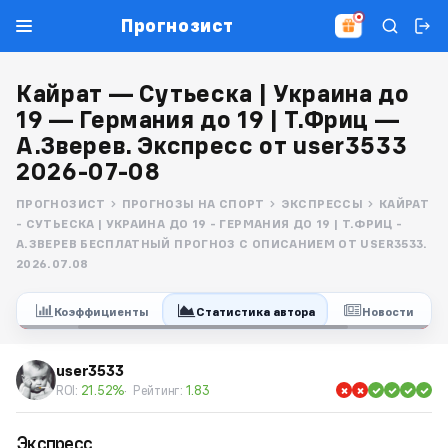
Прогнозист
Кайрат — Сутьеска | Украина до
19 — Германия до 19 | Т.Фриц —
А.Зверев. Экспресс от user3533
2026-07-08
ПРОГНОЗИСТ
ПРОГНОЗЫ НА СПОРТ
ЭКСПРЕССЫ
КАЙРАТ
- СУТЬЕСКА | УКРАИНА ДО 19 - ГЕРМАНИЯ ДО 19 | Т.ФРИЦ -
А.ЗВЕРЕВ БЕСПЛАТНЫЙ ПРОГНОЗ С ОПИСАНИЕМ ОТ USER3533.
2026.07.08
з
Коэффициенты
Статистика автора
Новости
user3533
ROI:
21.52%
Рейтинг:
1.83
Экспресс