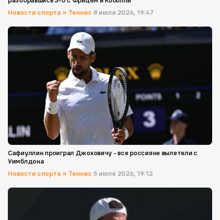
разобравшись 3-0 с Фрицем и Коболли
Новости спорта
»
Теннис
8 июля 2026, 19:47
Сафиуллин проиграл Джоковичу - все россияне вылетели с
Уимблдона
Новости спорта
»
Теннис
5 июля 2026, 19:12