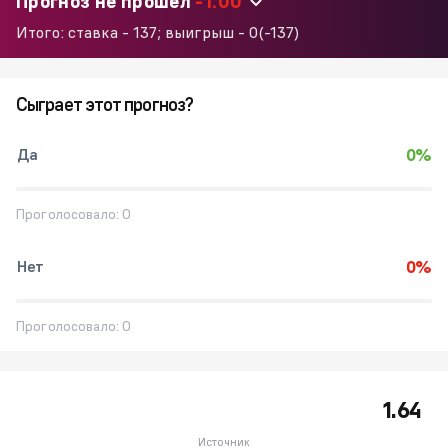
Прогноз не прошел
-1.00
Итого: ставка -
137
; выигрыш -
0
(
-137
)
Сыграет этот прогноз?
Да
0%
Проголосовало:
0
Нет
0%
Проголосовало:
0
1.64
Источник