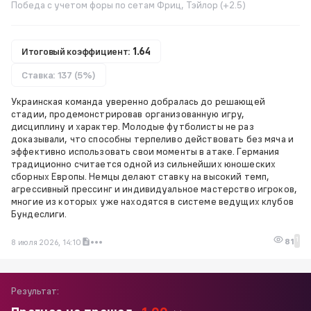
Победа с учетом форы по сетам Фриц, Тэйлор (+2.5)
Итоговый коэффициент:
1.64
Ставка: 137 (5%)
Украинская команда уверенно добралась до решающей
стадии, продемонстрировав организованную игру,
дисциплину и характер. Молодые футболисты не раз
доказывали, что способны терпеливо действовать без мяча и
эффективно использовать свои моменты в атаке. Германия
традиционно считается одной из сильнейших юношеских
сборных Европы. Немцы делают ставку на высокий темп,
агрессивный прессинг и индивидуальное мастерство игроков,
многие из которых уже находятся в системе ведущих клубов
Бундеслиги.
1
81
8 июля 2026, 14:10
Результат: