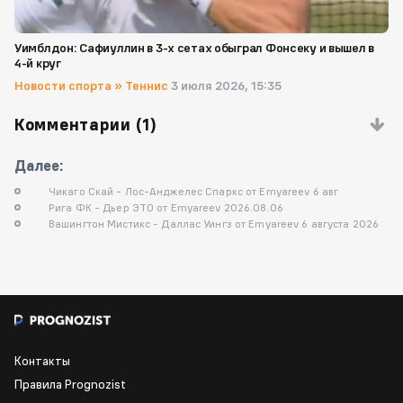
Уимблдон: Сафиуллин в 3-х сетах обыграл Фонсеку и вышел в
4-й круг
Новости спорта
»
Теннис
3 июля 2026, 15:35
Комментарии (
1
)
Далее:
Чикаго Скай - Лос-Анджелес Спаркс от Emyareev 6 авг
Рига ФК - Дьер ЭТО от Emyareev 2026.08.06
Вашингтон Мистикс - Даллас Уингз от Emyareev 6 августа 2026
Контакты
Правила Prognozist