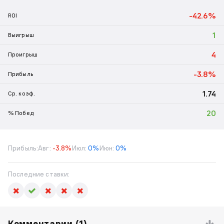
-42.6%
ROI
1
Выигрыш
4
Проигрыш
-3.8%
Прибыль
1.74
Ср. коэф.
20
% Побед
Прибыль:
Авг:
-3.8%
Июл:
0%
Июн:
0%
Последние ставки:
Комментарии (
1
)