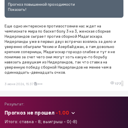
Прогноз повышенной проходимости
Показать!
Еще одно интересное противостояние нас ждет на
чемпионате мира по баскетболу 3 на 3, женская сборная
Нидерландов сыграет против сборной Мадагаскара.
Нидерланды уже в первых двух встречах взялись за дело и
уверенно обыграли Чехию и Азербайджан, а там довольно
крепкие соперницы, Мадагаскар гораздо слабее и тут я не
понимаю за счет чего они могут хоть какую-то борьбу
навязать девушкам из Нидерландов, так что ставка на
уверенную победу сборной Нидерландов не менее чем в
одиннадцать-двенадцать очков.
1
177
3 июня 2026, 15:37
Результат:
Прогноз не прошел
-1.00
Итого: ставка -
8
; выигрыш -
0
(
-8
)