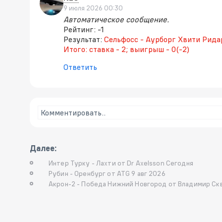
9 июля 2026 00:30
Автоматическое сообщение.
Рейтинг: -1
Результат:
Сельфосс - Аурборг
Хвити Ридар
Итого: ставка - 2; выигрыш - 0(-2)
Ответить
Комментировать..
Далее:
Интер Турку - Лахти от Dr Axelsson Сегодня
Рубин - Оренбург от ATG 9 авг 2026
Акрон-2 - Победа Нижний Новгород от Владимир Ск