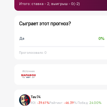
Итого: ставка -
2
; выигрыш -
0
(
-2
)
Сыграет этот прогноз?
Да
0%
Проголосовало:
0
Источник
Tav74
ROI:
-39.61%
Рейтинг:
-46.39
% Побед:
24.00%