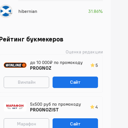
hibernian
31.86%
Рейтинг букмекеров
Оценка редакции
до 10 000₽ по промокоду
5
PROGNOZ
Винлайн
Сайт
5x500 руб по промокоду
4
PROGNOZIST
Марафон
Сайт