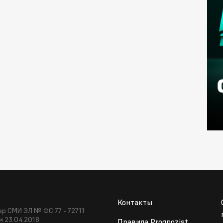
Контакты
р СМИ ЭЛ № ФС 77 - 72711
 23.04.2018
Правила Prognozist