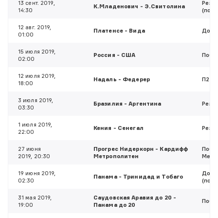
13 сент. 2019,
Резу
К.Младенович - Э.Свитолина
14:30
(побе
12 авг. 2019,
Платенсе - Вида
Доп. 
01:00
15 июля 2019,
Россия - США
Побе
02:00
12 июля 2019,
Надаль - Федерер
П2
18:00
3 июля 2019,
Бразилия - Аргентина
Резул
03:30
1 июля 2019,
Кения - Сенегал
Резу
22:00
27 июня
Прогрес Нидеркорн - Кардифф
Побе
2019, 20:30
Метрополитен
Метр
19 июня 2019,
Доп. 
Панама - Тринидад и Тобаго
02:30
(побе
31 мая 2019,
Саудовская Аравия до 20 -
Побед
19:00
Панама до 20