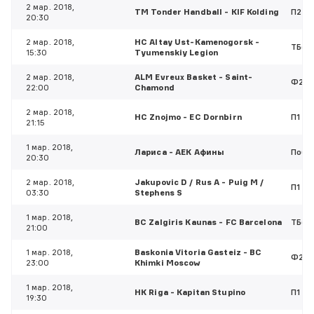
2 мар. 2018,
TM Tonder Handball - KIF Kolding
П2
20:30
2 мар. 2018,
HC Altay Ust-Kamenogorsk -
ТБ(5,
15:30
Tyumenskiy Legion
2 мар. 2018,
ALM Evreux Basket - Saint-
Ф2(2,
22:00
Chamond
2 мар. 2018,
HC Znojmo - EC Dornbirn
П1
21:15
1 мар. 2018,
Лариса - АЕК Афины
Побе
20:30
2 мар. 2018,
Jakupovic D / Rus A - Puig M /
П1
03:30
Stephens S
1 мар. 2018,
BC Zalgiris Kaunas - FC Barcelona
ТБ(16
21:00
1 мар. 2018,
Baskonia Vitoria Gasteiz - BC
Ф2(5,
23:00
Khimki Moscow
1 мар. 2018,
HK Riga - Kapitan Stupino
П1
19:30