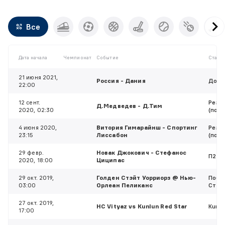
Все
Дата начала
Чемпионат
Событие
Ставк
21 июня 2021,
Россия - Дания
Доп. 
22:00
12 сент.
Резу
Д.Медведев - Д.Тим
2020, 02:30
(побе
4 июня 2020,
Витория Гимарайнш - Спортинг
Резу
23:15
Лиссабон
(побе
29 февр.
Новак Джокович - Стефанос
П2
2020, 18:00
Циципас
29 окт. 2019,
Голден Стэйт Уорриорз @ Нью-
Побед
03:00
Орлеан Пеликанс
Стэй
27 окт. 2019,
HC Vityaz vs Kunlun Red Star
Kunlu
17:00