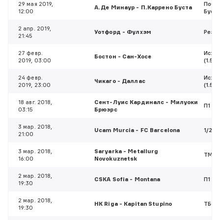
29 мая 2019,
Побе
А.Де Минаур - П.Каррено Буста
12:00
Буста
2 апр. 2019,
Уотфорд - Фулхэм
Резу
21:45
27 февр.
Исход
Бостон - Сан-Хосе
2019, 03:00
(1.5) 
24 февр.
Исход
Чикаго - Даллас
2019, 23:00
(1.5) 
18 авг. 2018,
Сент-Луис Кардиналс - Милуоки
П1
03:15
Брюэрс
3 мар. 2018,
Ucam Murcia - FC Barcelona
1/2 Ф
21:00
3 мар. 2018,
Saryarka - Metallurg
ТМ(5
16:00
Novokuznetsk
2 мар. 2018,
CSKA Sofia - Montana
П1
19:30
2 мар. 2018,
HK Riga - Kapitan Stupino
ТБ(4,
19:30