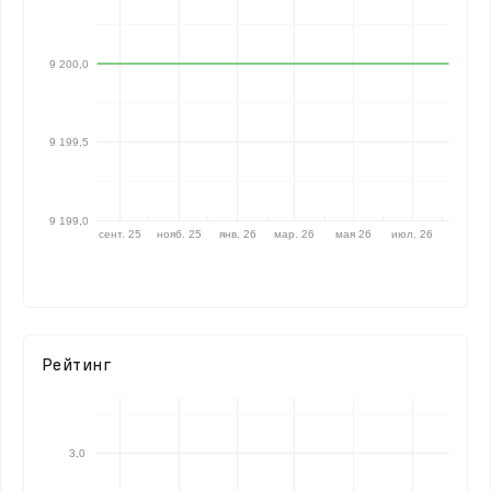
9 200,0
9 199,5
9 199,0
сент. 25
нояб. 25
янв. 26
мар. 26
мая 26
июл. 26
Рейтинг
3,0