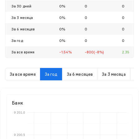
За 30 дней
0%
0
0
За 3 месяца
0%
0
0
За 6 месяцев
0%
0
0
За год
0%
0
0
За все время
-1.54%
-800(-8%)
2.35
За все время
За год
За 6 месяцев
За 3 месяца
З
Банк
9 201,0
9 200,5