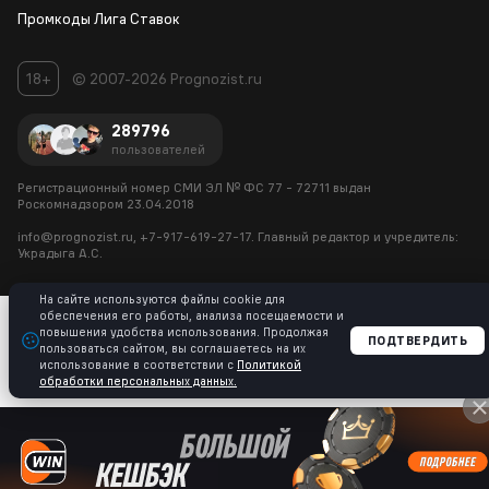
Промкоды Лига Ставок
18+
© 2007-2026 Prognozist.ru
289796
пользователей
Регистрационный номер СМИ ЭЛ № ФС 77 - 72711
выдан
Роскомнадзором 23.04.2018
info@prognozist.ru, +7-917-619-27-17. Главный редактор и
учредитель:
Украдыга А.С.
На сайте используются файлы cookie для
обеспечения его работы, анализа посещаемости и
повышения удобства использования. Продолжая
ПОДТВЕРДИТЬ
пользоваться сайтом, вы соглашаетесь на их
использование в соответствии с
Политикой
обработки персональных данных.