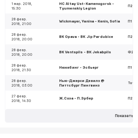
1 мар. 2018,
HC Altay Ust-Kamenogorsk -
П2
15:30
Tyumenskiy Legion
28 февр.
Wickmayer, Yanina - Kenin, Sofia
П1
2018, 21:00
28 февр.
BK Opava - BK Jip Pardubice
П2
2018, 20:00
28 февр.
BK Ventspils - BK Jekabpils
Ф2(25
2018, 20:00
28 февр.
Нюкебинг - Эсбьерг
П1
2018, 21:30
28 февр.
Нью-Джерси Девилз @
Тотал
2018, 03:00
Питтсбург Пингвинз
27 февр.
Ж.Соза - П.Эрбер
П2
2018, 14:30
Показать е