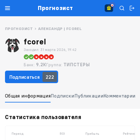
Прогнозист
ПРОГНОЗИСТ
АЛЕКСАНДР | FCOREL
fcorel
Заходил:
31 марта 2026, 19:42
Банк:
9.2K
Группа:
ТИПСТЕРЫ
Подписаться
222
Общая информация
Подписки
Публикации
Комментарии
О
Статистика пользователя
Период
ROI
Прибыль
Рейтинг