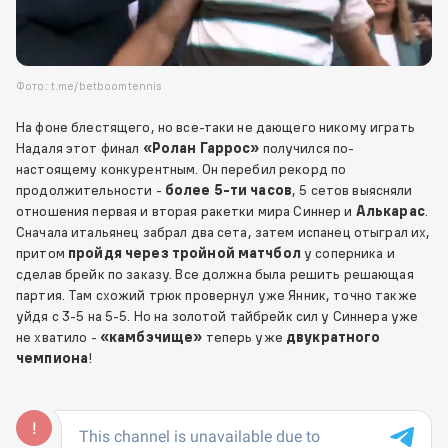
Фото: t.me/betboomtennis
На фоне блестящего, но все-таки не дающего никому играть
Надаля этот финал
«Ролан Гаррос»
получился по-
настоящему конкурентным. Он перебил рекорд по
продолжительности -
более 5-ти часов
, 5 сетов выясняли
отношения первая и вторая ракетки мира Синнер и
Алькарас
.
Сначала итальянец забрал два сета, затем испанец отыграл их,
притом
пройдя через тройной матчбол
у соперника и
сделав брейк по заказу. Все должна была решить решающая
партия. Там схожий трюк провернул уже Янник, точно также
уйдя с 3-5 на 5-5. Но на золотой тайбрейк сил у Синнера уже
не хватило -
«камбэчище»
теперь уже
двукратного
чемпиона
!