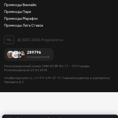
Промкоды Винлайн
Промкоды Пари
Промкоды Марафон
Промкоды Лига Ставок
18+
© 2007-2026 Prognozist.ru
289796
пользователей
Регистрационный номер СМИ ЭЛ № ФС 77 - 72711
выдан
Роскомнадзором 23.04.2018
info@prognozist.ru, +7-917-619-27-17. Главный редактор и
учредитель:
Украдыга А.С.