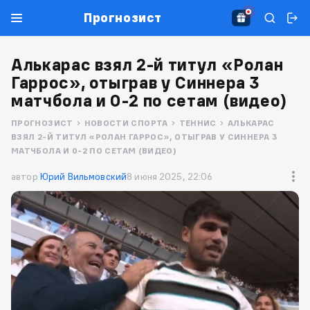
Прогнозист
Алькарас взял 2-й титул «Ролан
Гаррос», отыграв у Синнера 3
матчбола и 0-2 по сетам (видео)
ПРОГНОЗИСТ
НОВОСТИ СПОРТА
ТЕННИС
АЛЬКАРАС
ВЗЯЛ 2-Й ТИТУЛ «РОЛАН ГАРРОС», ОТЫГРАВ У СИННЕРА 3
МАТЧБОЛА И 0-2 ПО СЕТАМ (ВИДЕО)
автор
Юрий Вильмовский
8 июня 2025, 22:06