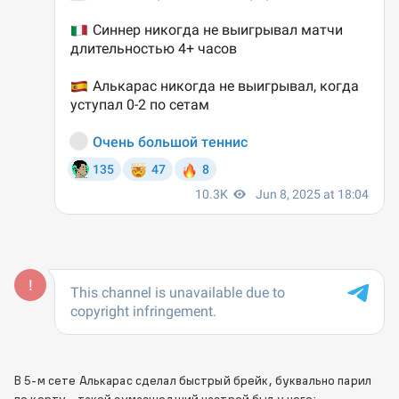
В 5-м сете Алькарас сделал быстрый брейк, буквально парил