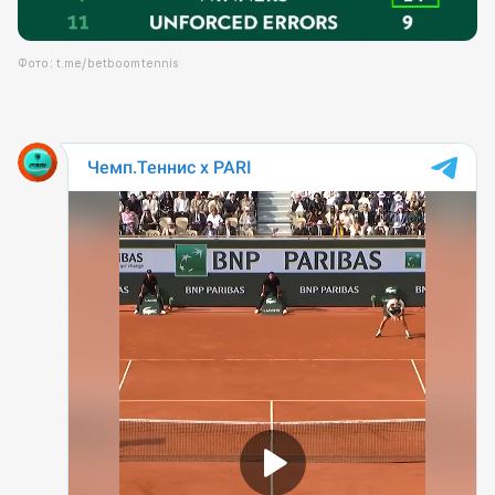
Фото: t.me/betboomtennis