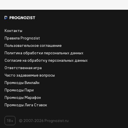
Контакты
Правила Prognozist
Пользовательское соглашение
Политика обработки персональных данных
Согласие на обработку персональных данных
Ответственная игра
Часто задаваемые вопросы
Промкоды Винлайн
Промкоды Пари
Промкоды Марафон
Промкоды Лига Ставок
18+
© 2007-2026 Prognozist.ru