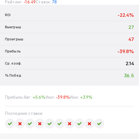
Рейтинг:
-16.49
Ставок:
78
-22.4%
ROI
27
Выигрыш
47
Проигрыш
-39.8%
Прибыль
2.14
Ср. коэф.
36.5
% Побед
Прибыль:
Авг:
+5.6%
Июл:
-39.8%
Июн:
+3.9%
Последние ставки: