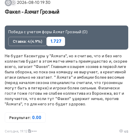
2026-08-10 19:30
Факел - Ахмат Грозный
Победа с учетом форы Ахмат Грозный (0)
Ставка: 4 (4.9%)
1.727
Не будет Касентуры у "Ахмата", но я считаю, что и без него
коллектив будет в этом матче иметь преимущество и, скорее
всего, загасит "Факел". Главным козырем хозяев в первой лиге
была оборона, но пока она команду не выручает, а креативной
атаки сильно не хватает. " Ахмата" и амбиции более весомые
(перед началом сезона специалисты считали, что грозненцы
могут быть в пятерке) и игроки более сильные. Физически
гости тоже готовы не слабее коллектива из Воронежа, вот и
получается, что если тут "Факел" удержит ничью, против
"Ахмата", то для него это будет здорово.
Результат:
0.00
Сегодня, 19:12
45