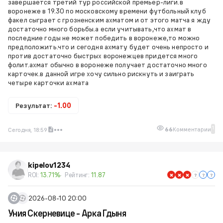
завершается третий тур российской премьер-лиги.в
воронеже в 19.30 по московскому времени футбольный клуб
факел сыграет с грозненским ахматом и от этого матча я жду
достаточно много борьбы.а если учитывать,что ахмат в
последние годы не может победить в воронеже,то можно
предположить.что и сегодня ахмату будет очень непросто и
против достаточно быстрых воронежцев придется много
фолит.ахмат обычно в воронеже получает достаточно много
карточек.в данной игре хочу сильно рискнуть и заиграть
четыре карточки ахмата
Результат:
-1.00
1
66
Комментарии
Сегодня, 18:59
kipelov1234
ROI:
13.71%
Рейтинг:
11.87
2026-08-10 20:00
Уния Скерневице - Арка Гдыня