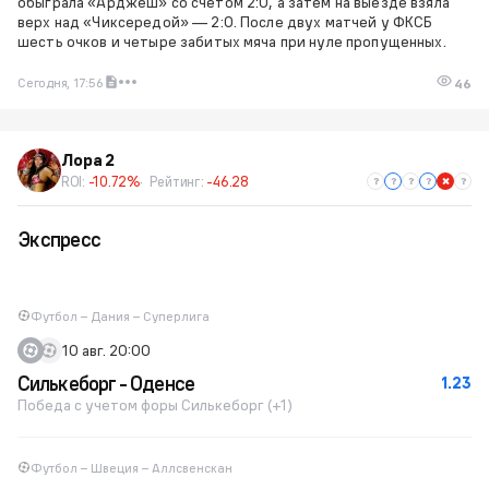
обыграла «Арджеш» со счетом 2:0, а затем на выезде взяла
верх над «Чиксередой» — 2:0. После двух матчей у ФКСБ
шесть очков и четыре забитых мяча при нуле пропущенных.
Сегодня, 17:56
46
Лора 2
ROI:
-10.72%
Рейтинг:
-46.28
Экспресс
Футбол – Дания – Суперлига
10 авг. 20:00
Силькеборг - Оденсе
1.23
Победа с учетом форы Силькеборг (+1)
Футбол – Швеция – Аллсвенскан