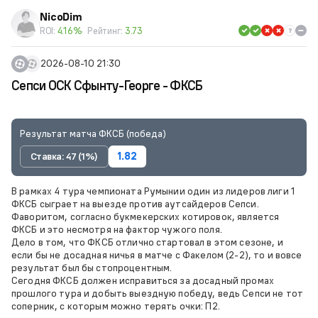
NicoDim
ROI:
4.16%
Рейтинг:
3.73
2026-08-10 21:30
Сепси ОСК Сфынту-Георге - ФКСБ
Результат матча ФКСБ (победа)
Ставка: 47 (1%)
1.82
В рамках 4 тура чемпионата Румынии один из лидеров лиги 1
ФКСБ сыграет на выезде против аутсайдеров Сепси.
Фаворитом, согласно букмекерских котировок, является
ФКСБ и это несмотря на фактор чужого поля.
Дело в том, что ФКСБ отлично стартовал в этом сезоне, и
если бы не досадная ничья в матче с Факелом (2-2), то и вовсе
результат был бы стопроцентным.
Сегодня ФКСБ должен исправиться за досадный промах
прошлого тура и добыть выездную победу, ведь Сепси не тот
соперник, с которым можно терять очки: П2.