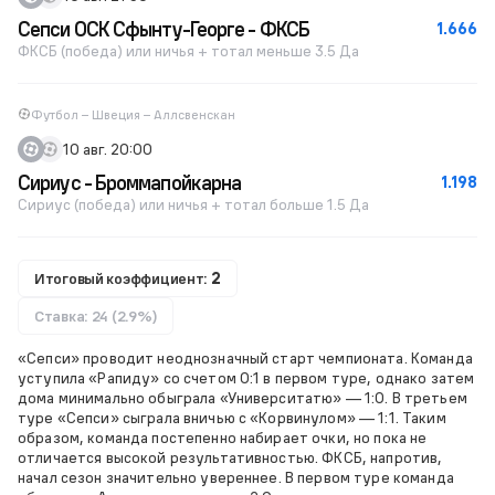
Сепси ОСК Сфынту-Георге - ФКСБ
1.666
ФКСБ (победа) или ничья + тотал меньше 3.5 Да
Футбол – Швеция – Аллсвенскан
10 авг. 20:00
Сириус - Броммапойкарна
1.198
Сириус (победа) или ничья + тотал больше 1.5 Да
Итоговый коэффициент:
2
Ставка: 24 (2.9%)
«Сепси» проводит неоднозначный старт чемпионата. Команда
уступила «Рапиду» со счетом 0:1 в первом туре, однако затем
дома минимально обыграла «Университатю» — 1:0. В третьем
туре «Сепси» сыграла вничью с «Корвинулом» — 1:1. Таким
образом, команда постепенно набирает очки, но пока не
отличается высокой результативностью. ФКСБ, напротив,
начал сезон значительно увереннее. В первом туре команда