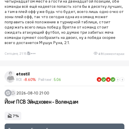
четырнадцатом месте а гости на двенадцатой позиции, обе
команды всё ещё надеятся попасть хотя бы в десятку лучших,
а там в плей офф уже будь что будет, всего лишь одно очко от
зоны плей офф, так что сегодня одна из команд может
поправить своё положение в турнирной таблице, стоит
одержать всего лишь победу. Врятле от команд стоит
ожидать атакующий футбол, но думаю три забитых мяча
команды сумеют сообразить на двоих, ну а победа скорее
всего достанется Мушук Руна, 2:1.
Сегодня, 21:15
41
Комментарии
etostil
ROI:
-8.60%
Рейтинг:
5.06
2026-08-10 21:00
Йонг ПСВ Эйндховен - Волендам
7%