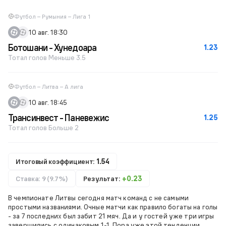
Футбол – Румыния – Лига 1
10 авг. 18:30
Ботошани - Хунедоара
1.23
Тотал голов Меньше 3.5
Футбол – Литва – А лига
10 авг. 18:45
Трансинвест - Паневежис
1.25
Тотал голов Больше 2
Итоговый коэффициент:
1.54
Ставка: 9 (9.7%)
Результат:
+0.23
В чемпионате Литвы сегодня матч команд с не самыми
простыми названиями. Очные матчи как правило богаты на голы
- за 7 последних был забит 21 мяч. Да и у гостей уже три игры
завершились с одинаковым 1-1. Пора уже этой тенденции