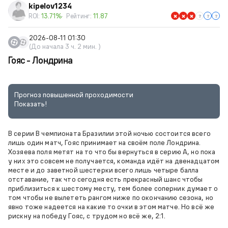
kipelov1234
ROI:
13.71%
Рейтинг:
11.87
2026-08-11 01:30
(До начала 3 ч. 2 мин. )
Гояс - Лондрина
Прогноз повышенной проходимости
Показать!
В серии В чемпионата Бразилии этой ночью состоится всего
лишь один матч, Гояс принимает на своём поле Лондрина.
Хозяева поля метят на то что бы вернуться в серию А, но пока
у них это совсем не получается, команда идёт на двенадцатом
месте и до заветной шестерки всего лишь четыре балла
отставание, так что сегодня есть прекрасный шанс чтобы
приблизиться к шестому месту, тем более соперник думает о
том чтобы не вылететь рангом ниже по окончанию сезона, но
явно тоже надеется на какие то очки в этом матче. Но всё же
рискну на победу Гояс, с трудом но всё же, 2:1.