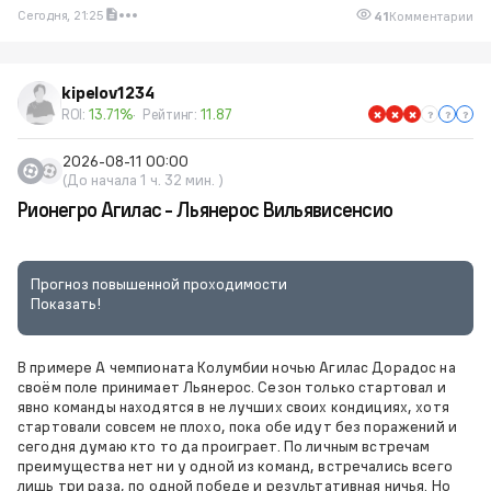
Сегодня, 21:25
41
Комментарии
kipelov1234
ROI:
13.71%
Рейтинг:
11.87
2026-08-11 00:00
(До начала 1 ч. 32 мин. )
Рионегро Агилас - Льянерос Вильявисенсио
Прогноз повышенной проходимости
Показать!
В примере А чемпионата Колумбии ночью Агилас Дорадос на
своём поле принимает Льянерос. Сезон только стартовал и
явно команды находятся в не лучших своих кондициях, хотя
стартовали совсем не плохо, пока обе идут без поражений и
сегодня думаю кто то да проиграет. По личным встречам
преимущества нет ни у одной из команд, встречались всего
лишь три раза, по одной победе и результативная ничья. Но