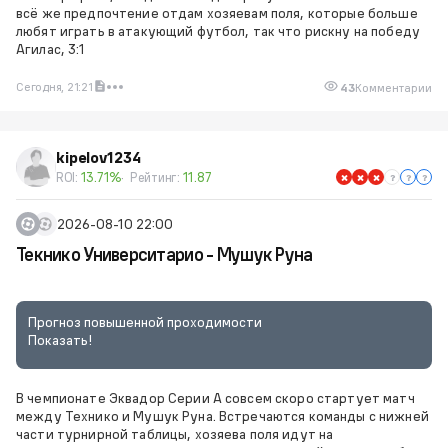
всё же предпочтение отдам хозяевам поля, которые больше
любят играть в атакующий футбол, так что рискну на победу
Агилас, 3:1
Сегодня, 21:21
43
Комментарии
kipelov1234
ROI:
13.71%
Рейтинг:
11.87
2026-08-10 22:00
Текнико Университарио - Мушук Руна
Прогноз повышенной проходимости
Показать!
В чемпионате Эквадор Серии А совсем скоро стартует матч
между Технико и Мушук Руна. Встречаются команды с нижней
части турнирной таблицы, хозяева поля идут на