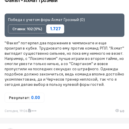
Факел - Ахмат Грозный
Победа с учетом форы Ахмат Грозный (0)
Ставка: 102 (5%)
1.727
"Факел" потерпел два поражения в чемпионате и еще
проиграл в кубке. Трудновато ему против команд РПЛ. "Ахмат"
выглядит существенно сильнее, но пока ему немного не везет.
Например, с "Локомотивом" лучше играли во втором тайме, но
смогли увезти только ничью, а со "Спартаком" и вовсе
пропустили на последних секундах со штрафного. Однажды
подобное должно закончиться, ведь команда вполне достойно
укомплектована, да и Черчесов тренер неплохой, так что я
сегодня делаю выбор в пользу нулевой форы гостей.
Результат:
0.00
Сегодня, 19:06
60