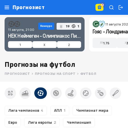
Прогнозист
11 августа 202
19
1
Конкурс
11 августа, 21:00
Гояс - Лондрина
НЕК Неймеген - Олимпиакос Пирей
1.75
П1
X
1
X
2
Прогнозы на футбол
ПРОГНОЗИСТ
ПРОГНОЗЫ НА СПОРТ
ФУТБОЛ
Лига чемпионов
4
АПЛ
1
Чемпионат мира
Евро
Лига европы
2
Чемпионшип