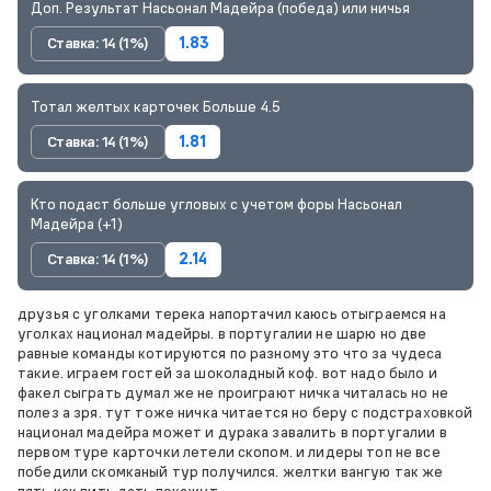
Доп. Результат Насьонал Мадейра (победа) или ничья
Ставка: 14 (1%)
1.83
Тотал желтых карточек Больше 4.5
Ставка: 14 (1%)
1.81
Кто подаст больше угловых с учетом форы Насьонал
Мадейра (+1)
Ставка: 14 (1%)
2.14
друзья с уголками терека напортачил каюсь отыграемся на
уголках национал мадейры. в португалии не шарю но две
равные команды котируются по разному это что за чудеса
такие. играем гостей за шоколадный коф. вот надо было и
факел сыграть думал же не проиграют ничка читалась но не
полез а зря. тут тоже ничка читается но беру с подстраховкой
национал мадейра может и дурака завалить в португалии в
первом туре карточки летели скопом. и лидеры топ не все
победили скомканый тур получился. желтки вангую так же
пять как пить дать покажут