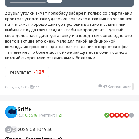
друзья уголки ахмат полюбасу заберет. только со спартачами
проиграл уголки там удаление повлияло а так вин по углам все
матчи ахмат хорошо диктует условия в атаке и защитники
выбивают куда глаза глядят чтобы не пропустить. усатый
свое дело знает даст установку и вперед тем более одно очо
всего в активе это очень мало для такой амбиционной
команды из грозного. ну а факел что. да ни че вернется в фнл
там ему место более достойные зайдут есть сочи торпедо
нижний с хорошими стадионами и болелами
Результат:
-1.29
1
47
Комментарии
Сегодня, 19:07
Griffe
ROI:
0.35%
Рейтинг:
1.21
2026-08-10 19:30