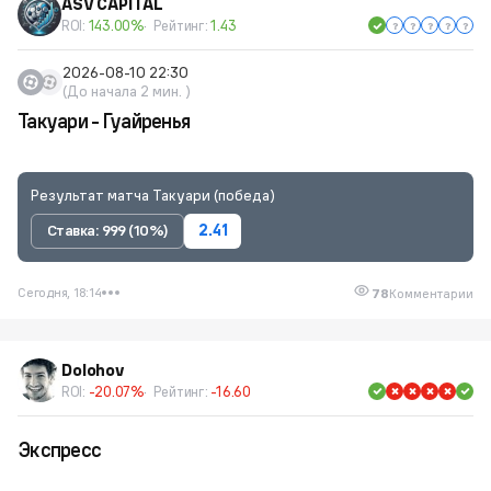
ASV CAPITAL
ROI:
143.00%
Рейтинг:
1.43
2026-08-10 22:30
(До начала 2 мин. )
Такуари - Гуайренья
Результат матча Такуари (победа)
Ставка: 999 (10%)
2.41
Сегодня, 18:14
78
Комментарии
Dolohov
ROI:
-20.07%
Рейтинг:
-16.60
Экспресс