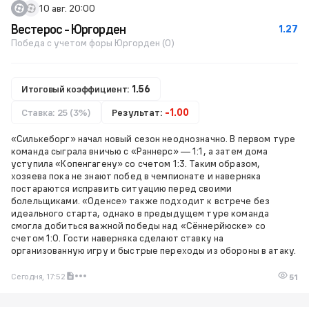
10 авг. 20:00
Вестерос - Юргорден
1.27
Победа с учетом форы Юргорден (0)
Итоговый коэффициент:
1.56
Ставка: 25 (3%)
Результат:
-1.00
«Силькеборг» начал новый сезон неоднозначно. В первом туре
команда сыграла вничью с «Раннерс» — 1:1, а затем дома
уступила «Копенгагену» со счетом 1:3. Таким образом,
хозяева пока не знают побед в чемпионате и наверняка
постараются исправить ситуацию перед своими
болельщиками. «Оденсе» также подходит к встрече без
идеального старта, однако в предыдущем туре команда
смогла добиться важной победы над «Сённерйюске» со
счетом 1:0. Гости наверняка сделают ставку на
организованную игру и быстрые переходы из обороны в атаку.
Сегодня, 17:52
51