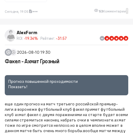
1
53
Комментарии
Сегодня, 19:05
AlexForm
ROI:
-19.34%
Рейтинг:
-31.57
2026-08-10 19:30
Факел - Ахмат Грозный
Прогноз повышенной проходимости
Показать!
еще один прогноз на матч третьего российской премьер-
лиги.в воронеже футбольный клуб факел примет футбольный
клуб ахмат.факел с двумя поражениями на старте будет всеми
силами стремиться наконец набрать очки в чемпионате.ахмат
тоже по игре смотрится неплохо.но в целом вполне может в
данном матче быть очень много борьбы.вообще матчи между