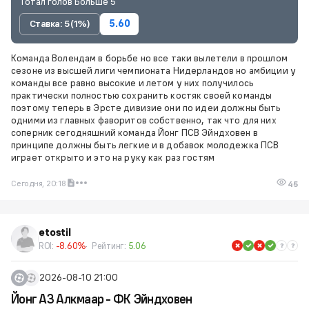
Тотал голов Больше 5
Ставка: 5 (1%)
5.60
Команда Волендам в борьбе но все таки вылетели в прошлом
сезоне из высшей лиги чемпионата Нидерландов но амбиции у
команды все равно высокие и летом у них получилось
практически полностью сохранить костяк своей команды
поэтому теперь в Эрсте дивизие они по идеи должны быть
одними из главных фаворитов собственно, так что для них
соперник сегодняшний команда Йонг ПСВ Эйндховен в
принципе должны быть легкие и в добавок молодежка ПСВ
играет открыто и это на руку как раз гостям
Сегодня, 20:18
45
etostil
ROI:
-8.60%
Рейтинг:
5.06
2026-08-10 21:00
Йонг АЗ Алкмаар - ФК Эйндховен