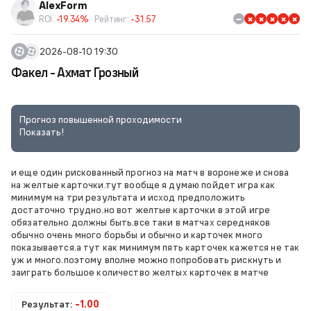
AlexForm
ROI:
-19.34%
Рейтинг:
-31.57
2026-08-10 19:30
Факел - Ахмат Грозный
Прогноз повышенной проходимости
Показать!
и еще один рискованный прогноз на матч в воронеже и снова
на желтые карточки.тут вообще я думаю пойдет игра как
минимум на три результата и исход предположить
достаточно трудно.но вот желтые карточки в этой игре
обязательно должны быть.все таки в матчах середняков
обычно очень много борьбы и обычно и карточек много
показывается.а тут как минимум пять карточек кажется не так
уж и много.поэтому вполне можно попробовать рискнуть и
заиграть большое количество желтых карточек в матче
Результат:
-1.00