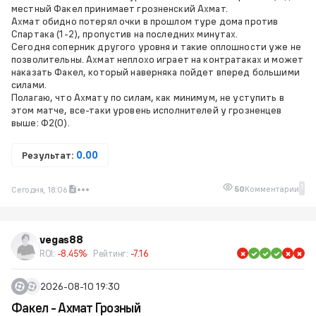
местный Факел принимает грозненский Ахмат.
Ахмат обидно потерял очки в прошлом туре дома против
Спартака (1-2), пропустив на последних минутах.
Сегодня соперник другого уровня и такие оплошности уже не
позволительны. Ахмат неплохо играет на контратаках и может
наказать Факел, который наверняка пойдет вперед большими
силами.
Полагаю, что Ахмату по силам, как минимум, не уступить в
этом матче, все-таки уровень исполнителей у грозненцев
выше: Ф2(0).
Результат:
0.00
1
50
Комментарии
Сегодня, 18:06
vegas88
ROI:
-8.45%
Рейтинг:
-7.16
2026-08-10 19:30
Факел - Ахмат Грозный