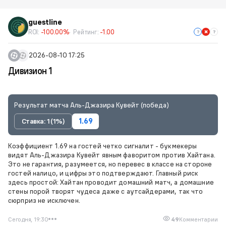
guestline
ROI:
-100.00%
Рейтинг:
-1.00
2026-08-10 17:25
Дивизион 1
Результат матча Аль-Джазира Кувейт (победа)
Ставка: 1 (1%)
1.69
Коэффициент 1.69 на гостей четко сигналит - букмекеры
видят Аль-Джазира Кувейт явным фаворитом против Хайтана.
Это не гарантия, разумеется, но перевес в классе на стороне
гостей налицо, и цифры это подтверждают. Главный риск
здесь простой: Хайтан проводит домашний матч, а домашние
стены порой творят чудеса даже с аутсайдерами, так что
сюрприз не исключен.
Сегодня, 19:30
49
Комментарии