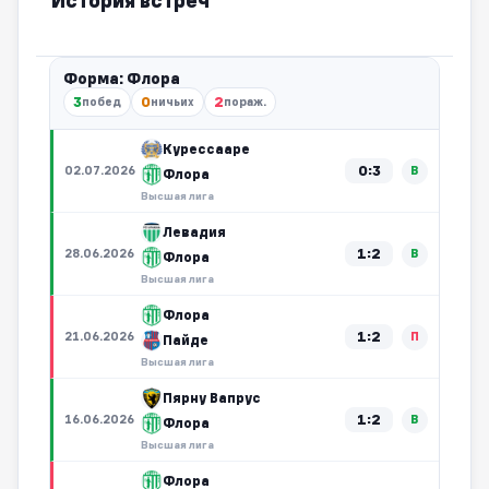
История встреч
Форма: Флора
3
0
2
побед
ничьих
пораж.
Курессааре
0:3
02.07.2026
В
Флора
Высшая лига
Левадия
1:2
28.06.2026
В
Флора
Высшая лига
Флора
1:2
21.06.2026
П
Пайде
Высшая лига
Пярну Вапрус
1:2
16.06.2026
В
Флора
Высшая лига
Флора