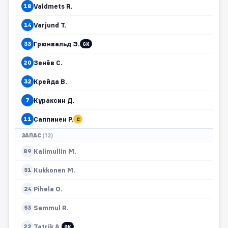
Valdmets R.
18
Varjund T.
14
Грюнвальд Э.
33
GK
Зенёв С.
20
Крейда В.
32
Кураксин Д.
7
Саппинен Р.
11
C
ЗАПАС
(12)
Kalimullin M.
89
Kukkonen M.
51
Pihela O.
24
Sammul R.
53
Tatrik A.
22
GK