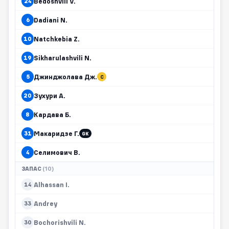
Bedoshvili V.
24
Dadiani N.
6
Natchkebia Z.
10
Sikharulashvili N.
19
Джинджолава Дж.
5
C
Зухури А.
20
Кардава Б.
8
Макаридзе Г.
31
GK
Селимович В.
4
ЗАПАС
(10)
Alhassan I.
14
Andrey
33
Bochorishvili N.
30