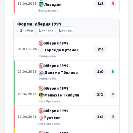
1:3
13.06.2026
П
Левадия
Высшая лига
Форма: Иберия 1999
2
1
1
побед
ничьих
пораж.
Иберия 1999
2:3
01.07.2026
Торпедо Кутаиси
Суперкубок
Иберия 1999
1:0
27.06.2026
В
Динамо Тбилиси
Суперкубок
Иберия 1999
2:1
23.06.2026
В
Мешахте Ткибули
Лига Эровнули
Иберия 1999
1:2
17.06.2026
П
Рустави
Лига Эровнули