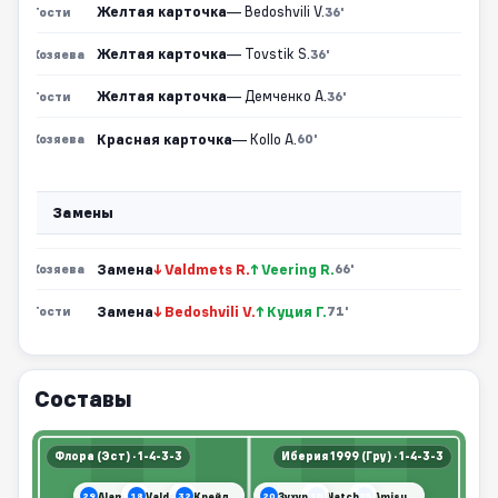
Желтая карточка
— Bedoshvili V.
Гости
36'
Желтая карточка
— Tovstik S.
Хозяева
36'
Желтая карточка
— Демченко А.
Гости
36'
Красная карточка
— Kollo A.
Хозяева
60'
Замены
Замена
↓ Valdmets R.
↑ Veering R.
Хозяева
66'
Замена
↓ Bedoshvili V.
↑ Куция Г.
Гости
71'
Составы
Флора (Эст) · 1-4-3-3
Иберия 1999 (Гру) · 1-4-3-3
Alamaa S.
Valdmets R.
Крейда В.
Зухури А.
Natchkebia Z.
Amisulashvili A.
29
18
32
20
10
25