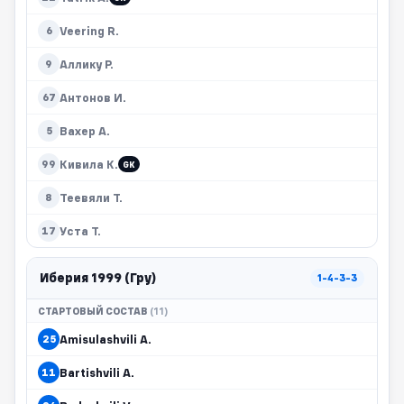
Veering R.
6
Аллику Р.
9
Антонов И.
67
Вахер А.
5
Кивила К.
99
GK
Теевяли Т.
8
Уста Т.
17
Иберия 1999 (Гру)
1-4-3-3
СТАРТОВЫЙ СОСТАВ
(11)
Amisulashvili A.
25
Bartishvili A.
11