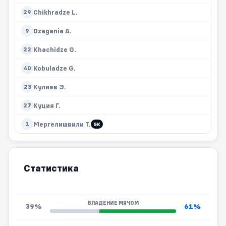
Chikhradze L.
29
Dzagania A.
9
Khachidze G.
22
Kobuladze G.
40
Кулиев Э.
23
Куция Г.
27
Мергелишвили Т.
1
GK
Статистика
ВЛАДЕНИЕ МЯЧОМ
39%
61%