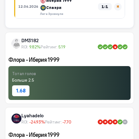
Иберия 1999
1:1
12.06.2026
Н
Спаэри
Лига Эровнули
DM3182
ROI:
9.82%
Рейтинг:
5.19
Флора - Иберия 1999
Тотал голов
Больше 2.5
1.68
Lyahadelo
ROI:
-24.93%
Рейтинг:
-7.70
Флора - Иберия 1999