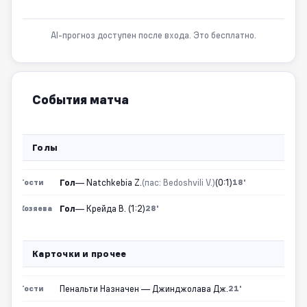
AI-прогноз доступен после входа. Это бесплатно.
События матча
Голы
Гол
— Natchkebia Z.
(пас: Bedoshvili V.)
(0:1)
Гости
18'
Гол
— Крейда В. (1:2)
Хозяева
28'
Карточки и прочее
Пенальти Назначен — Джинджолава Дж.
Гости
21'