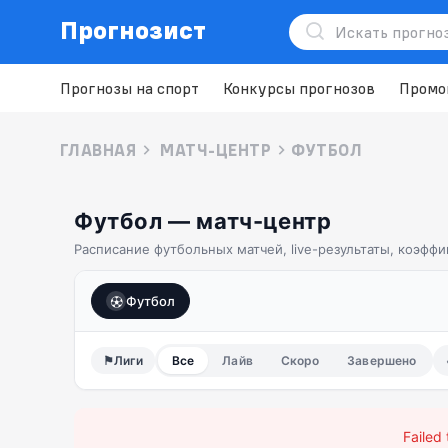
Прогнозист
Прогнозы на спорт
Конкурсы прогнозов
Промо
ГЛАВНАЯ
МАТЧ-ЦЕНТР
ФУТБОЛ
Футбол — матч-центр
Расписание футбольных матчей, live-результаты, коэфф
Футбол
⚑
Лиги
Все
Лайв
Скоро
Завершено
Failed 