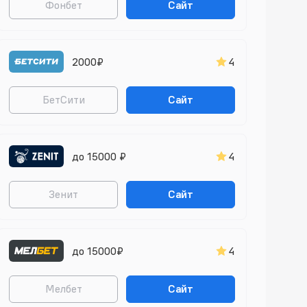
Фонбет
Сайт
2000₽
4
БетСити
Сайт
до 15000 ₽
4
Зенит
Сайт
до 15000₽
4
Мелбет
Сайт