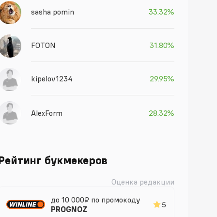
sasha pomin
33.32%
FOTON
31.80%
kipelov1234
29.95%
AlexForm
28.32%
Рейтинг букмекеров
Оценка редакции
до 10 000₽ по промокоду
5
PROGNOZ