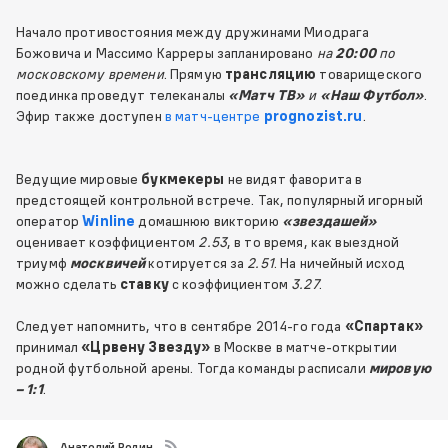
Начало противостояния между дружинами Миодрага
Божовича и Массимо Карреры запланировано
на
20:00
по
московскому времени
. Прямую
трансляцию
товарищеского
поединка проведут телеканалы
«Матч ТВ»
и
«Наш Футбол»
.
Эфир также доступен
в матч-центре
prognozist.ru
.
Ведущие мировые
букмекеры
не видят фаворита в
предстоящей контрольной встрече. Так, популярный игорный
оператор
Winline
домашнюю викторию
«звездашей»
оценивает коэффициентом
2.53
, в то время, как выездной
триумф
москвичей
котируется за
2.51
. На ничейный исход
можно сделать
ставку
с коэффициентом
3.27
.
Следует напомнить, что в сентябре 2014-го года
«Спартак»
принимал
«Црвену Звезду»
в Москве в матче-открытии
родной футбольной арены. Тогда команды расписали
мировую
– 1:1
.
Анатолий Родин