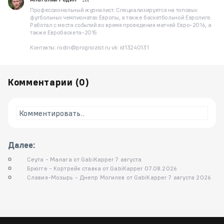
Профессиональный журналист. Специализируется на топовых
футбольных чемпионатах Европы, а также баскетбольной Евролиге.
Работал с места событий во время проведения матчей Евро-2016, а
также Евробаскета-2015
Контакты: rodin@prognozist.ru vk: id13240131
Комментарии (
0
)
Комментировать..
Далее:
Сеута - Малага от GabiKapper 7 августа
Брюгге - Кортрейк ставка от GabiKapper 07.08.2026
Славия-Мозырь - Днепр Могилев от GabiKapper 7 августа 2026