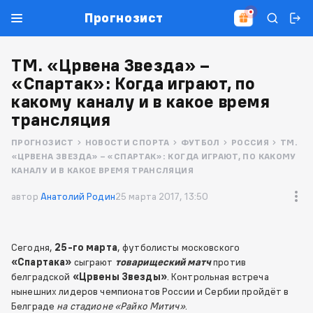
Прогнозист
ТМ. «Црвена Звезда» –
«Спартак»: Когда играют, по
какому каналу и в какое время
трансляция
ПРОГНОЗИСТ
НОВОСТИ СПОРТА
ФУТБОЛ
РОССИЯ
ТМ.
«ЦРВЕНА ЗВЕЗДА» – «СПАРТАК»: КОГДА ИГРАЮТ, ПО КАКОМУ
КАНАЛУ И В КАКОЕ ВРЕМЯ ТРАНСЛЯЦИЯ
автор
Анатолий Родин
25 марта 2017, 13:50
Сегодня,
25-го марта
, футболисты московского
«Спартака»
сыграют
товарищеский матч
против
белградской
«Црвены Звезды»
. Контрольная встреча
нынешних лидеров чемпионатов России и Сербии пройдёт в
Белграде
на стадионе «Райко Митич»
.