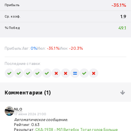
-35.1%
Прибыль
1.9
Ср. коэф.
49.1
% Побед
Прибыль:
Авг:
0%
Июл:
-35.1%
Июн:
-20.3%
Последние ставки:
Комментарии (
1
)
NLO
17 июня 2026 21:00
Автоматическое сообщение.
Рейтинг: 0.63
Результат:
СКА-1938 - МЛ Витебск Тотал голов Больше