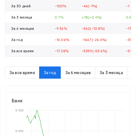
За 30 дней
-100%
-46(-1%)
-1
За 3 месяца
0.7%
+18(+0.4%)
0.81
За 6 месяцев
-9.36%
-562(-10.8%)
-11.01
За год
-16.06%
-1667(-26.4%)
-30.3
За все время
-17.28%
-5359(-53.6%)
-51.9
За все время
За год
За 6 месяцев
За 3 месяца
З
Банк
6 500
6 000