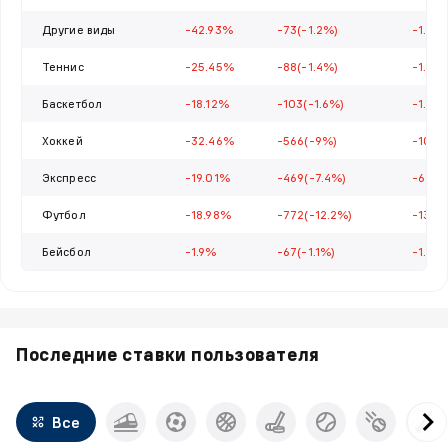
Другие виды
-42.93%
-73(-1.2%)
-1.46
Теннис
-25.45%
-88(-1.4%)
-1.71
Баскетбол
-18.12%
-103(-1.6%)
-1.74
Хоккей
-32.46%
-566(-9%)
-10.5
Экспресс
-19.01%
-469(-7.4%)
-6.63
Футбол
-18.98%
-772(-12.2%)
-13.54
Бейсбол
-1.9%
-67(-1.1%)
-1.32
Последние ставки пользователя
Все