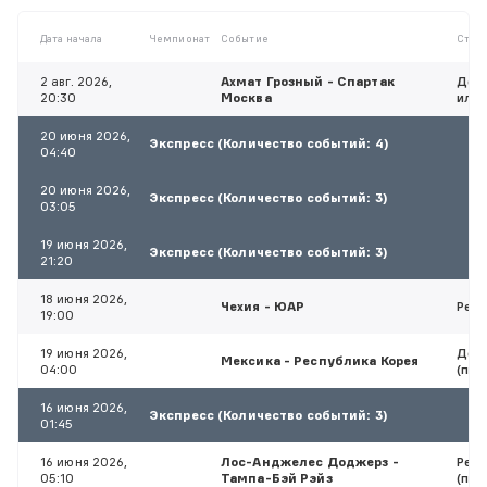
Дата начала
Чемпионат
Событие
Став
2 авг. 2026,
Ахмат Грозный - Спартак
Доп.
20:30
Москва
или 
20 июня 2026,
Экспресс (Количество событий: 4)
04:40
20 июня 2026,
Экспресс (Количество событий: 3)
03:05
19 июня 2026,
Экспресс (Количество событий: 3)
21:20
18 июня 2026,
Чехия - ЮАР
Резу
19:00
19 июня 2026,
Доп.
Мексика - Республика Корея
04:00
(поб
16 июня 2026,
Экспресс (Количество событий: 3)
01:45
16 июня 2026,
Лос-Анджелес Доджерз -
Рез
05:10
Тампа-Бэй Рэйз
(поб