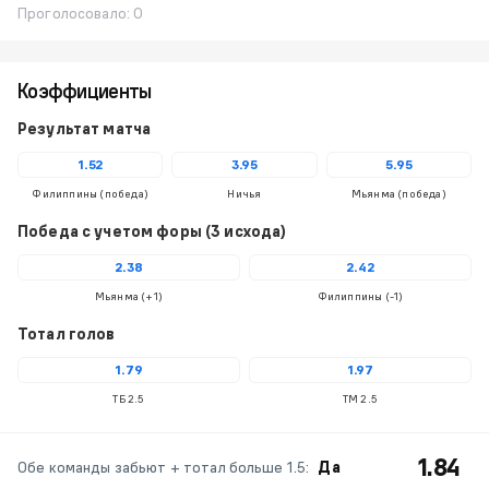
Проголосовало:
0
Коэффициенты
Результат матча
1.52
3.95
5.95
Филиппины (победа)
Ничья
Мьянма (победа)
Победа с учетом форы (3 исхода)
2.38
2.42
Мьянма (+1)
Филиппины (-1)
Тотал голов
1.79
1.97
ТБ 2.5
ТМ 2.5
1.84
Обе команды забьют + тотал больше 1.5:
Да