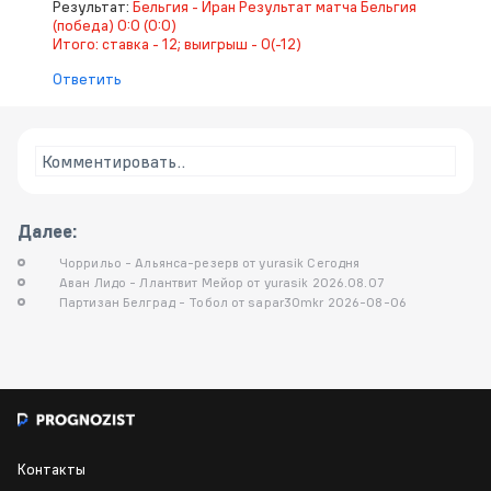
Результат:
Бельгия - Иран Результат матча Бельгия
(победа) 0:0 (0:0)
Итого: ставка - 12; выигрыш - 0(-12)
Ответить
Комментировать..
Далее:
Чоррильо - Альянса-резерв от yurasik Сегодня
Аван Лидо - Ллантвит Мейор от yurasik 2026.08.07
Партизан Белград - Тобол от sapar30mkr 2026-08-06
Контакты