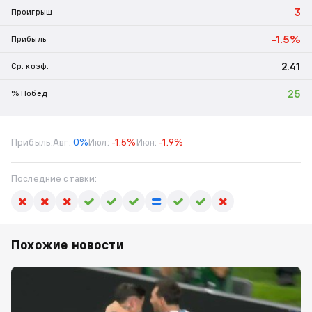
3
Проигрыш
-1.5%
Прибыль
2.41
Ср. коэф.
25
% Побед
Прибыль:
Авг:
0%
Июл:
-1.5%
Июн:
-1.9%
Последние ставки:
Похожие новости