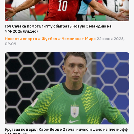
Гол Салаха помог Египту обыграть Новую Зеландию на
ЧМ-2026 (Видео)
Новости спорта
»
Футбол
»
Чемпионат Мира
22 июня 2026,
09:09
Уругвай подарил Кабо-Верде 2 гола, ничью и шанс на плей-офф