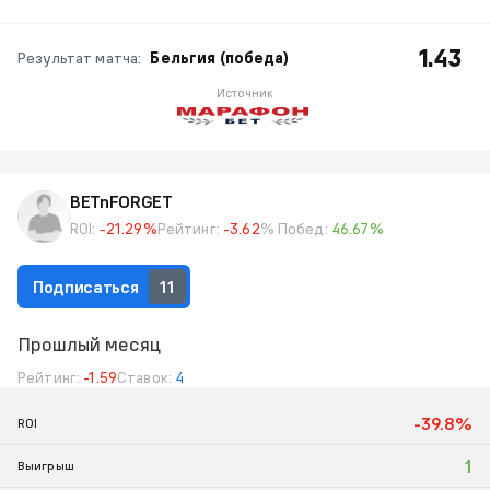
1.43
Результат матча:
Бельгия (победа)
Источник
BETnFORGET
ROI:
-21.29%
Рейтинг:
-3.62
% Побед:
46.67%
Подписаться
11
Прошлый месяц
Рейтинг:
-1.59
Ставок:
4
-39.8%
ROI
1
Выигрыш