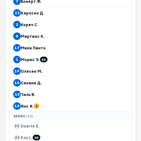
Бонерт Ф.
7
Карлсон Д.
13
Корач С.
2
Мартинс К.
8
Мика Пинто
17
Морис Э.
1
GK
Олесен М.
19
Синани Д.
10
Тиль В.
15
Янс Я.
18
C
ЗАПАС
(12)
Duarte E.
22
Fox L.
23
GK