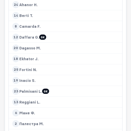
Ahanor H.
24
Berti T.
14
Camarda F.
8
Daffara G.
12
GK
Dagasso M.
20
Ekhator J.
18
Fortini N.
25
Inacio S.
19
Palmisani L.
23
GK
Reggiani L.
13
Мане Ф.
6
Палестра М.
2