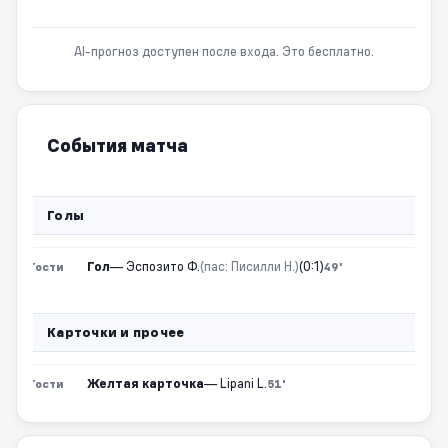
AI-прогноз доступен после входа. Это бесплатно.
События матча
Голы
Гол
— Эспозито Ф.
(пас: Писилли Н.)
(0:1)
Гости
49'
Карточки и прочее
Желтая карточка
— Lipani L.
Гости
51'