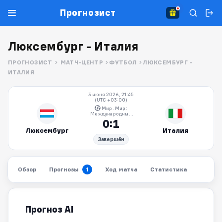
Прогнозист
Люксембург - Италия
ПРОГНОЗИСТ
МАТЧ-ЦЕНТР
ФУТБОЛ
ЛЮКСЕМБУРГ -
ИТАЛИЯ
3 июня 2026, 21:45
(UTC +03:00)
Мир. Мир:
Международные
товарищеские
0:1
матчи
Люксембург
Италия
Завершён
Обзор
Прогнозы
Ход матча
Статистика
1
Прогноз AI