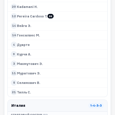
Kadamani H.
20
Pereira Cardoso T.
12
GK
Вейга Э.
14
Гонсалвес М.
16
Дуарте
4
Курчи А.
9
Махмутович Э.
3
Муратович Э.
11
Селимович В.
5
Тилль С.
21
Италия
1-4-3-3