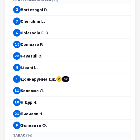
СТАРТОВЫЙ СОСТАВ
(11)
Bartesaghi D.
3
Cherubini L.
7
Chiarodia F. C.
4
Comuzzo P.
15
Favasuli C.
22
Lipani L.
5
Доннарумма Дж.
1
C
GK
Колеошо Л.
11
Н'Дур Ч.
10
Писилли Н.
21
Эспозито Ф.
9
ЗАПАС
(14)