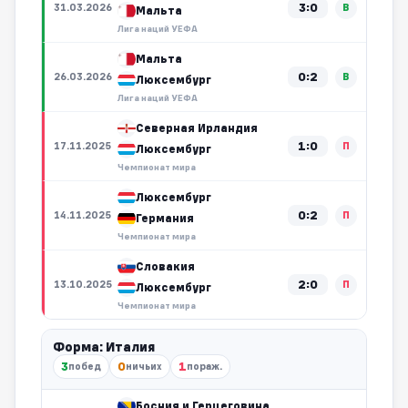
3:0
31.03.2026
В
Мальта
Лига наций УЕФА
Мальта
0:2
26.03.2026
В
Люксембург
Лига наций УЕФА
Северная Ирландия
1:0
17.11.2025
П
Люксембург
Чемпионат мира
Люксембург
0:2
14.11.2025
П
Германия
Чемпионат мира
Словакия
2:0
13.10.2025
П
Люксембург
Чемпионат мира
Форма: Италия
3
0
1
побед
ничьих
пораж.
Босния и Герцеговина