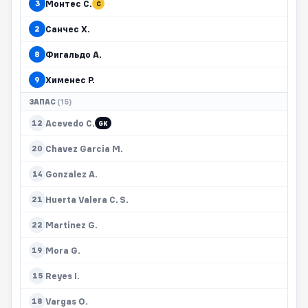
Монтес С.
3
C
Санчес Х.
2
Фигальдо А.
8
Хименес Р.
9
ЗАПАС
(15)
Acevedo C.
12
GK
Chavez Garcia M.
20
Gonzalez A.
14
Huerta Valera C. S.
21
Martinez G.
22
Mora G.
19
Reyes I.
15
Vargas O.
18