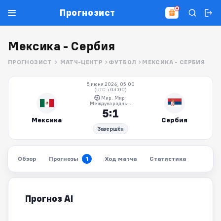
Прогнозист
Мексика - Сербия
ПРОГНОЗИСТ
МАТЧ-ЦЕНТР
ФУТБОЛ
МЕКСИКА - СЕРБИЯ
5 июня 2026, 05:00
(UTC +03:00)
Мир. Мир:
Международные
товарищеские
5:1
матчи
Мексика
Сербия
Завершён
Обзор
Прогнозы
Ход матча
Статистика
1
Прогноз AI