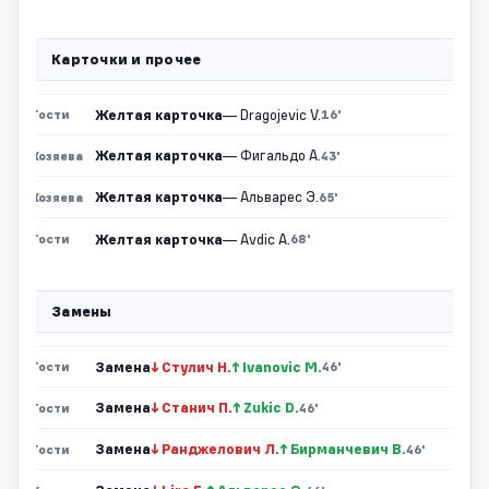
Карточки и прочее
Желтая карточка
— Dragojevic V.
Гости
16'
Желтая карточка
— Фигальдо А.
Хозяева
43'
Желтая карточка
— Альварес Э.
Хозяева
65'
Желтая карточка
— Avdic A.
Гости
68'
Замены
Замена
↓ Стулич Н.
↑ Ivanovic M.
Гости
46'
Замена
↓ Станич П.
↑ Zukic D.
Гости
46'
Замена
↓ Ранджелович Л.
↑ Бирманчевич В.
Гости
46'