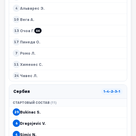
Альварес Э.
4
Вега А.
10
Очоа Г.
13
GK
Пинеда О.
17
Ромо Л.
7
Хименес С.
11
Чавес Л.
24
Сербия
1-4-2-3-1
СТАРТОВЫЙ СОСТАВ
(11)
Bukinac S.
25
Dragojevic V.
6
Simic N.
4