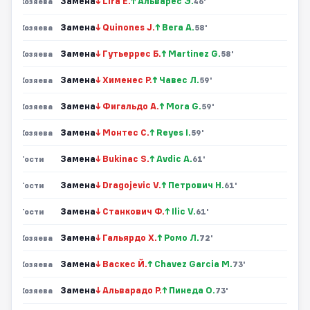
Замена
↓ Lira E.
↑ Альварес Э.
Хозяева
46'
Замена
↓ Quinones J.
↑ Вега А.
Хозяева
58'
Замена
↓ Гутьеррес Б.
↑ Martinez G.
Хозяева
58'
Замена
↓ Хименес Р.
↑ Чавес Л.
Хозяева
59'
Замена
↓ Фигальдо А.
↑ Mora G.
Хозяева
59'
Замена
↓ Монтес С.
↑ Reyes I.
Хозяева
59'
Замена
↓ Bukinac S.
↑ Avdic A.
Гости
61'
Замена
↓ Dragojevic V.
↑ Петрович Н.
Гости
61'
Замена
↓ Станкович Ф.
↑ Ilic V.
Гости
61'
Замена
↓ Гальярдо Х.
↑ Ромо Л.
Хозяева
72'
Замена
↓ Васкес Й.
↑ Chavez Garcia M.
Хозяева
73'
Замена
↓ Альварадо Р.
↑ Пинеда О.
Хозяева
73'