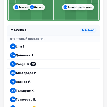
Васкес Й.
Фигальдо А.
Стулич Н.
Лучич В.
Stankovic A.
5
8
18
21
10
Мексика
1-4-1-4-1
СТАРТОВЫЙ СОСТАВ
(11)
Lira E.
6
Quinones J.
16
Rangel R.
1
GK
Альварадо Р.
25
Васкес Й.
5
Гальярдо Х.
23
Гутьеррес Б.
26