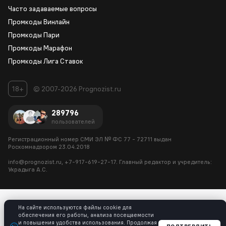
Часто задаваемые вопросы
Промкоды Винлайн
Промкоды Пари
Промкоды Марафон
Промкоды Лига Ставок
18+
© 2007-2026 Prognozist.ru
289796
пользователей
Регистрационный номер СМИ ЭЛ № ФС 77 - 72711
выдан
Роскомнадзором 23.04.2018
info@prognozist.ru, +7-917-619-27-17. Главный редактор и
учредитель:
Украдыга А.С.
На сайте используются файлы cookie для
обеспечения его работы, анализа посещаемости
и повышения удобства использования. Продолжая