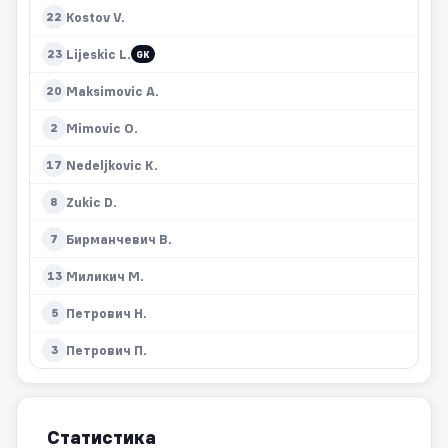
Kostov V.
22
Lijeskic L.
23
GK
Maksimovic A.
20
Mimovic O.
2
Nedeljkovic K.
17
Zukic D.
8
Бирманчевич В.
7
Миликич М.
13
Петрович Н.
5
Петрович П.
3
Статистика