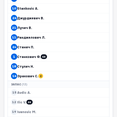
Stankovic A.
10
Джурджевич В.
26
Лучич В.
21
Ранджелович Л.
11
Станич П.
24
Станкович Ф.
1
GK
Стулич Н.
18
Эракович С.
16
C
ЗАПАС
(13)
Avdic A.
15
Ilic V.
12
GK
Ivanovic M.
19