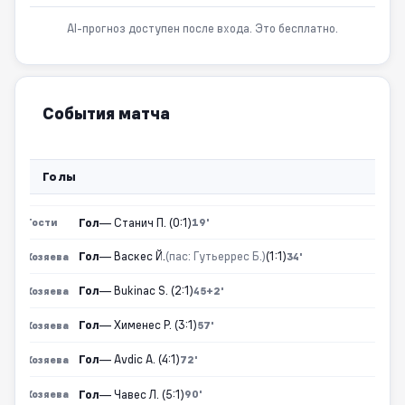
AI-прогноз доступен после входа. Это бесплатно.
События матча
Голы
Гол
— Станич П. (0:1)
Гости
19'
Гол
— Васкес Й.
(пас: Гутьеррес Б.)
(1:1)
Хозяева
34'
Гол
— Bukinac S. (2:1)
Хозяева
45+2'
Гол
— Хименес Р. (3:1)
Хозяева
57'
Гол
— Avdic A. (4:1)
Хозяева
72'
Гол
— Чавес Л. (5:1)
Хозяева
90'