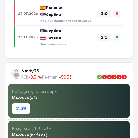
Испания
3:0
27.03.2026
П
Сербия
Международные товарищеские матчи
Сербия
2:1
16.11.2025
В
Латвия
Чемпионат мира
Noviy99
ROI:
-8.31%
Рейтинг:
-50.33
Победа с учетом форы
Мексика (-2)
2.39
Результат, 1-й тайм
Мексика (победа)