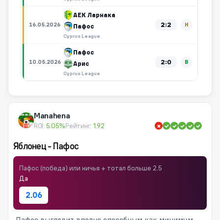
АЕК Ларнака
2:2
16.05.2026
Н
Пафос
Cyprus League
Пафос
2:0
10.05.2026
В
Арис
Cyprus League
Manahena
ROI:
5.05%
Рейтинг:
1.92
Яблонец - Пафос
Пафос (победа) или ничья + тотал больше 2.5
Да
2.06
Пафос выглядит вполне способным как минимум