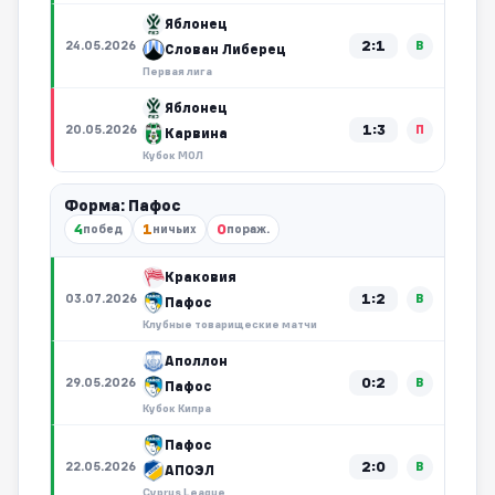
Яблонец
2:1
24.05.2026
В
Слован Либерец
Первая лига
Яблонец
1:3
20.05.2026
П
Карвина
Кубок МОЛ
Форма: Пафос
4
1
0
побед
ничьих
пораж.
Краковия
1:2
03.07.2026
В
Пафос
Клубные товарищеские матчи
Аполлон
0:2
29.05.2026
В
Пафос
Кубок Кипра
Пафос
2:0
22.05.2026
В
АПОЭЛ
Cyprus League