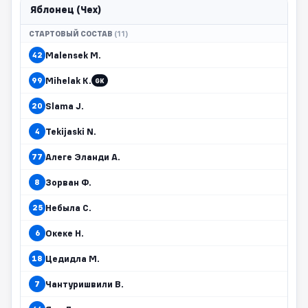
Яблонец (Чех)
СТАРТОВЫЙ СОСТАВ
(11)
Malensek M.
42
Mihelak K.
99
GK
Slama J.
20
Tekijaski N.
4
Алеге Эланди А.
77
Зорван Ф.
8
Небыла С.
25
Океке Н.
6
Цедидла М.
18
Чантуришвили В.
7