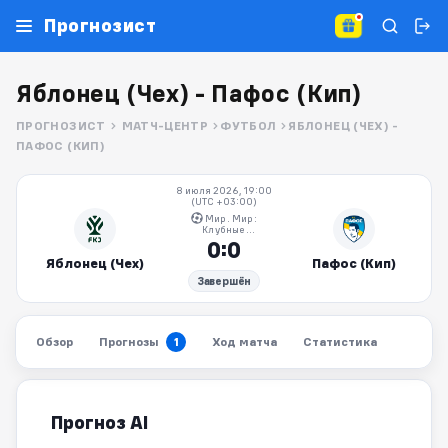
Прогнозист
Яблонец (Чех) - Пафос (Кип)
ПРОГНОЗИСТ
МАТЧ-ЦЕНТР
ФУТБОЛ
ЯБЛОНЕЦ (ЧЕХ) -
ПАФОС (КИП)
8 июля 2026, 19:00
(UTC +03:00)
Мир. Мир:
Клубные
товарищеские
0:0
матчи
Яблонец (Чех)
Пафос (Кип)
Завершён
Обзор
Прогнозы
Ход матча
Статистика
1
Прогноз AI