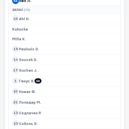
Яво Л.
44
ЗАПАС
(12)
Ahl H.
40
Kukucka
Milla K.
Pavlovic D.
15
Soucek D.
14
Suchan J.
17
Ганус Я.
1
GK
Новак Ф.
57
Полидар М.
21
Седлачек Р.
13
Соболь Э.
23