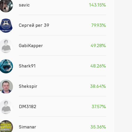
savic
143.15%
Сергей рег 39
79.93%
GabiKapper
49.28%
Shark91
48.26%
Shekspir
38.64%
DM3182
37.57%
Simanar
35.36%