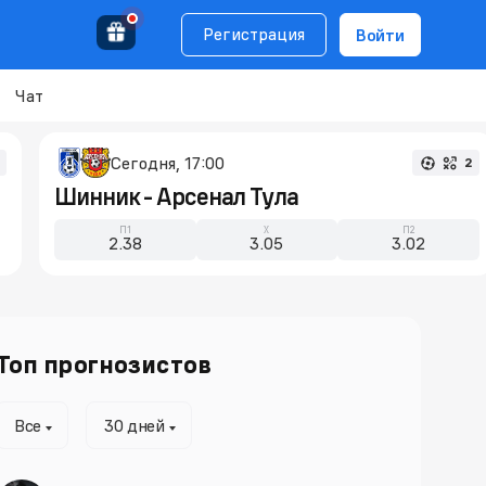
Регистрация
Войти
Чат
Сегодня, 17:00
2
Шинник - Арсенал Тула
П1
X
П2
2.38
3.05
3.02
Топ прогнозистов
Все
30 дней