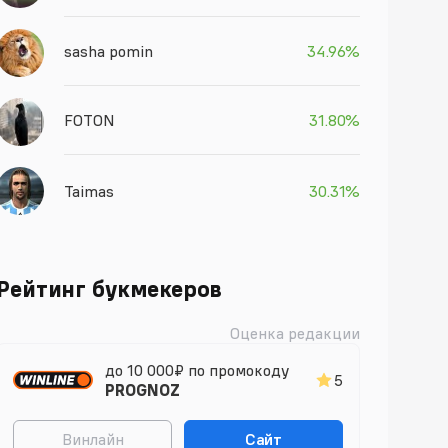
sasha pomin
34.96%
FOTON
31.80%
Taimas
30.31%
Рейтинг букмекеров
Оценка редакции
до 10 000₽ по промокоду
5
PROGNOZ
Винлайн
Сайт