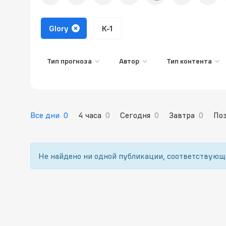
Glory
K-1
Тип прогноза
Автор
Тип контента
Все дни
0
4 часа
0
Сегодня
0
Завтра
0
По
Не найдено ни одной публикации, соответствую