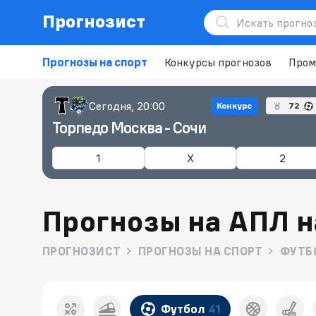
Прогнозист
Прогнозы на спорт
Конкурсы прогнозов
Пром
Сегодня, 20:00
Конкурс
72
Торпедо Москва - Сочи
1
X
2
Прогнозы на АПЛ н
ПРОГНОЗИСТ
ПРОГНОЗЫ НА СПОРТ
ФУТБ
Футбол
41