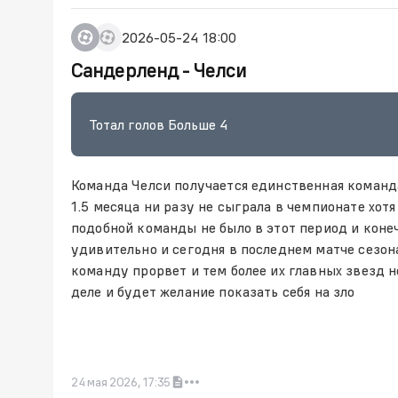
2026-05-24 18:00
Сандерленд - Челси
Тотал голов Больше 4
Команда Челси получается единственная команд
1.5 месяца ни разу не сыграла в чемпионате хотя
подобной команды не было в этот период и коне
удивительно и сегодня в последнем матче сезона
команду прорвет и тем более их главных звезд 
деле и будет желание показать себя на зло
24 мая 2026, 17:35