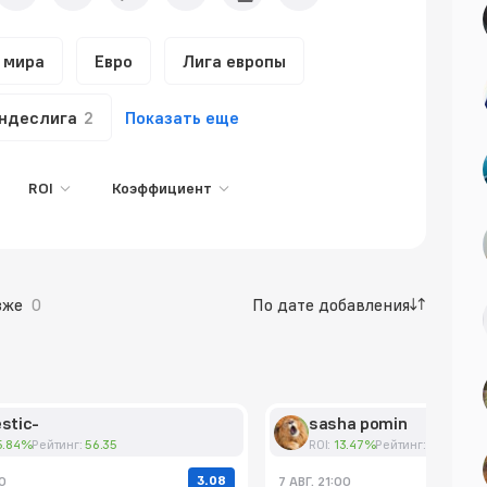
 мира
Евро
Лига европы
ндеслига
2
Показать еще
ROI
Коэффициент
зже
0
По дате добавления
stic-
sasha pomin
5.84%
Рейтинг:
56.35
ROI:
13.47%
Рейтинг:
28.21
3.08
30
7 АВГ. 21:00