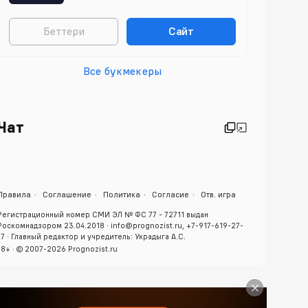
Беттери
Сайт
Все букмекеры
Чат
Правила
Соглашение
Политика
Согласие
Отв. игра
Регистрационный номер СМИ ЭЛ № ФС 77 - 72711 выдан
Роскомнадзором 23.04.2018 · info@prognozist.ru, +7-917-619-27-
17 · Главный редактор и учредитель: Украдыга А.С.
18+ · © 2007-2026 Prognozist.ru