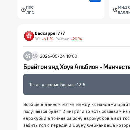
ППС
МИД 
ЛПС
БАЛЛ
badcapper777
ROI:
-6.11%
Рейтинг:
-20.94
2026-05-24 18:00
Брайтон энд Хоув Альбион - Манчес
Тотал угловых Больше 13.5
Вообще в данном матче между командами Брайт
получается будет 2 интриги то есть хозяевам на
еврокубки а точнее за зону еврокубков а вот г
забить гол с передачи Бруну Фернандеша которы