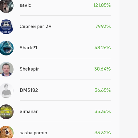
savic
121.85%
Сергей рег 39
79.93%
Shark91
48.26%
Shekspir
38.64%
DM3182
36.65%
Simanar
35.36%
sasha pomin
33.32%
1.6 - 1.8