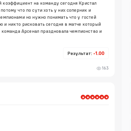
й коэффициент на команду сегодня Кристал
отому что по сути хоть у них соперник и
чемпионами но нужно понимать что у гостей
ю и никто рисковать сегодня в матче который
ле команда Арсенал праздновала чемпионство и
Результат:
-1.00
163