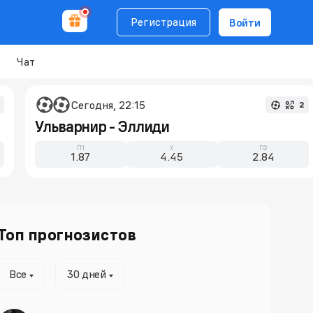
Регистрация
Войти
Чат
Сегодня, 22:15
2
Ульварнир - Эллиди
П1
X
П2
1.87
4.45
2.84
Топ прогнозистов
Все
30 дней