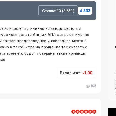
Ставка: 10 (2.6%)
4.333
 самом деле что именно команды Бернли и
 туре чемпионата Англии АПЛ сыграют именно
 заняли предпоследнее и последнее место в
ечно в такой игре на прощание так сказать с
ать всем что будут потеряны такие команды
чае
Результат:
-1.00
148