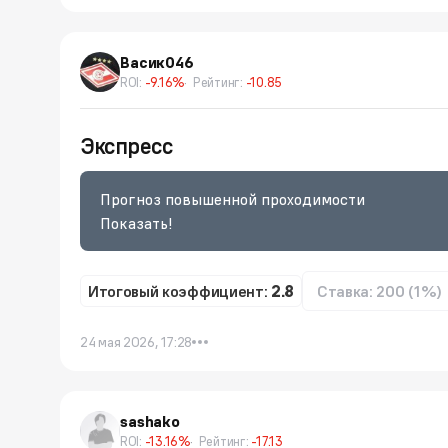
Васик046
ROI:
-9.16%
Рейтинг:
-10.85
Экспресс
Прогноз повышенной проходимости
Показать!
Итоговый коэффициент:
2.8
Ставка: 200 (1%)
24 мая 2026, 17:28
sashako
ROI:
-13.16%
Рейтинг:
-17.13