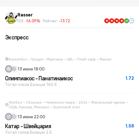
Rasser
ROI:
-16.09%
Рейтинг:
-13.72
Экспресс
Баскетбол – Греция – Мужчины – GBL – Плей-офф – Финал
13 июня 18:00
Олимпиакос - Панатинаикос
1.72
Тотал очков Больше 160.5
Футбол – Сборные – Чемпионат мира – 2026 – Финальный турнир –
США, Канада, Мексика – Групповой этап
13 июня 22:00
Катар - Швейцария
1.58
Тотал голов Больше 2.5