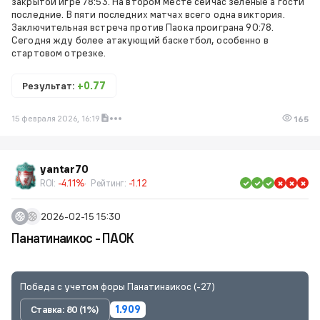
закрытой игре 78:53. На втором месте сейчас зеленые а гости
последние. В пяти последних матчах всего одна виктория.
Заключительная встреча против Паока проиграна 90:78.
Сегодня жду более атакующий баскетбол, особенно в
стартовом отрезке.
Результат:
+0.77
15 февраля 2026, 16:19
165
yantar70
ROI:
-4.11%
Рейтинг:
-1.12
2026-02-15 15:30
Панатинаикос - ПАОК
Победа с учетом форы Панатинаикос (-27)
Ставка: 80 (1%)
1.909