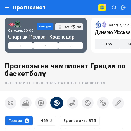
Прогнозист
Сегодня, 14:3
69
12
Конкурс
Сегодня, 20:00
Спартак Москва - Краснодар
1.55
П1
X
1
X
2
Прогнозы на чемпионат Греции по
баскетболу
ПРОГНОЗИСТ
ПРОГНОЗЫ НА СПОРТ
БАСКЕТБОЛ
Греция
НБА
2
Единая лига ВТБ