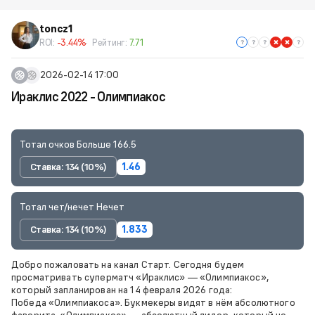
toncz1
ROI:
-3.44%
Рейтинг:
7.71
2026-02-14 17:00
Ираклис 2022 - Олимпиакос
Тотал очков Больше 166.5
Ставка: 134 (10%)
1.46
Тотал чет/нечет Нечет
Ставка: 134 (10%)
1.833
Добро пожаловать на канал Старт. Сегодня будем
просматривать суперматч «Ираклис» — «Олимпиакос»,
который запланирован на 14 февраля 2026 года:
Победа «Олимпиакоса». Букмекеры видят в нём абсолютного
фаворита. «Олимпиакос» — абсолютный лидер, который не