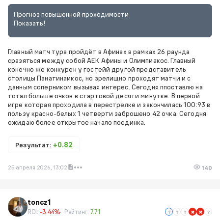
Прогноз повышенной проходимости
Показать!
Главный матч тура пройдёт в Афинах в рамках 26 раунда
сразяться между собой АЕК Афины и Олимпиакос. Главный
конечно же конкурен у гостейй другой представитель
столицы Панатинаикос, но зрелищно проходят матчи и с
данным соперником вызывая интерес. Сегодня ппоставлю на
тотал больше очков в стартовой десяти минутке. В первой
игре которая проходила в перестрелке и закончилась 100:93 в
пользу красно-белых 1 четверти заброшено 42 очка. Сегодня
ожидаю более открытое начало поединка.
Результат:
+0.82
25 апреля 2026, 13:02
140
toncz1
ROI:
-3.44%
Рейтинг:
7.71