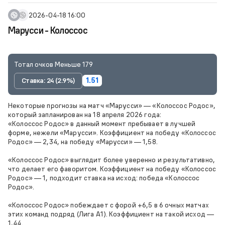
2026-04-18 16:00
Марусси - Колоссос
Тотал очков Меньше 179
Ставка: 24 (2.9%)
1.51
Некоторые прогнозы на матч «Марусси» — «Колоссос Родос»,
который запланирован на 18 апреля 2026 года:
«Колоссос Родос» в данный момент пребывает в лучшей
форме, нежели «Марусси». Коэффициент на победу «Колоссос
Родос» — 2,34, на победу «Марусси» — 1,58.
«Колоссос Родос» выглядит более уверенно и результативно,
что делает его фаворитом. Коэффициент на победу «Колоссос
Родос» — 1, подходит ставка на исход: победа «Колоссос
Родос».
«Колоссос Родос» побеждает с форой +6,5 в 6 очных матчах
этих команд подряд (Лига А1). Коэффициент на такой исход —
1,44.