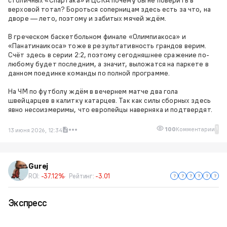
верховой тотал? Бороться соперницам здесь есть за что, на
дворе — лето, поэтому и забитых мячей ждём.
В греческом баскетбольном финале «Олимпиакоса» и
«Панатинаикоса» тоже в результативность грандов верим.
Счёт здесь в серии 2:2, поэтому сегодняшнее сражение по-
любому будет последним, а значит, выложатся на паркете в
данном поединке команды по полной программе.
На ЧМ по футболу ждём в вечернем матче два гола
швейцарцев в калитку катарцев. Так как силы сборных здесь
явно несоизмеримы, что европейцы наверняка и подтвердят.
1
100
Комментарии
13 июня 2026, 12:34
Gurej
ROI:
-37.12%
Рейтинг:
-3.01
Экспресс