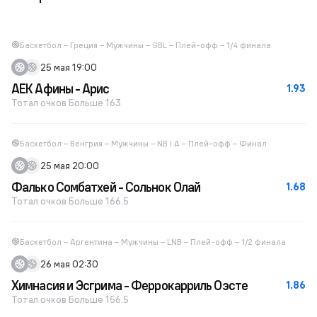
Баскетбол – Греция – Мужчины – GBL – Плей-офф – 1/4 финала
25 мая 19:00
АЕК Афины - Арис
1.93
Тотал очков Больше 163
Баскетбол – Венгрия – Мужчины – NB I A – Плей-офф – Финал
25 мая 20:00
Фалько Сомбатхей - Сольнок Олай
1.68
Тотал очков Больше 166.5
Баскетбол – Аргентина – Мужчины – LNB – Плей-офф – 1/2 финала
26 мая 02:30
Химнасия и Эсгрима - Феррокарриль Оэсте
1.86
Тотал очков Больше 156.5