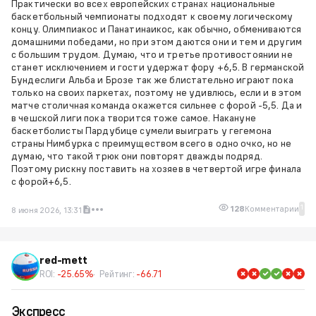
Практически во всех европейских странах национальные
баскетбольный чемпионаты подходят к своему логическому
концу. Олимпиакос и Панатинаикос, как обычно, обмениваются
домашними победами, но при этом даются они и тем и другим
с большим трудом. Думаю, что и третье противостоянии не
станет исключением и гости удержат фору +6,5. В германской
Бундеслиги Альба и Брозе так же блистательно играют пока
только на своих паркетах, поэтому не удивлюсь, если и в этом
матче столичная команда окажется сильнее с форой -5,5. Да и
в чешской лиги пока творится тоже самое. Накануне
баскетболисты Пардубице сумели выиграть у гегемона
страны Нимбурка с преимуществом всего в одно очко, но не
думаю, что такой трюк они повторят дважды подряд.
Поэтому рискну поставить на хозяев в четвертой игре финала
с форой+6,5.
1
128
Комментарии
8 июня 2026, 13:31
red-mett
ROI:
-25.65%
Рейтинг:
-66.71
Экспресс