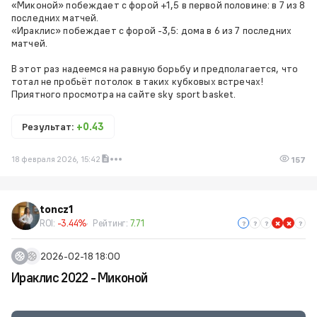
«Миконой» побеждает с форой +1,5 в первой половине: в 7 из 8
последних матчей.
«Ираклис» побеждает с форой -3,5: дома в 6 из 7 последних
матчей.
В этот раз надеемся на равную борьбу и предполагается, что
тотал не пробьёт потолок в таких кубковых встречах!
Приятного просмотра на сайте sky sport basket.
Результат:
+0.43
18 февраля 2026, 15:42
157
toncz1
ROI:
-3.44%
Рейтинг:
7.71
2026-02-18 18:00
Ираклис 2022 - Миконой