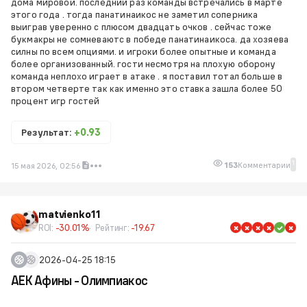
дома мировой. последний раз команды встречались в марте
этого года . тогда панатинаикос не заметил соперника
выиграв уверенно с плюсом двадцать очков . сейчас тоже
букмакры не сомневаютс в победе панатинаикоса. да хозяева
силны по всем опциями. и игроки более опытные и команда
более организованный. гости несмотря на плохую оборону
команда неплохо играет в атаке . я поставил тотал больше в
втором четверте так как именно это ставка зашла более 50
процент игр гостей
Результат:
+0.93
1
153
Комментарии
15 мая 2026, 02:56
matvienko11
ROI:
-30.01%
Рейтинг:
-19.67
2026-04-25 18:15
АЕК Афины - Олимпиакос