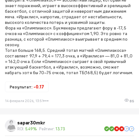
знает поражений, играет в высокоэффективный и зрелищный
баскетбол, с отличной защитой и невероятным движением
мяча. «Ираклис», напротив, страдает от нестабильности,
высокого количества потерь и уязвимой защиты.
Фора на «Олимпиакос». Букмекеры предлагают фору в -17,5
очков на «Олимпиакос» с коэффициентом 1,90. Это ровно та
разница, с которой «Олимпиакос» выигрывает в среднем по
сезону.
Тотал больше 168,5. Средний тотал матчей «Олимпиакоса»
составляет 97,9 + 79,4 = 177,3 очка, а «Ираклиса» — 81,0 + 81,0
= 162,0 очка. Если «Олимпиакос» сыграет в свой привычный
атакующий баскетбол, а «Ираклис», возможно, сможет
набрать хотя бы 70–75 очков, тотал ТБ(168,5) будет логичным.
Результат:
-0.17
14 февраля 2026, 13:51
85
sapar30mkr
ROI:
5.49%
Рейтинг:
13.73