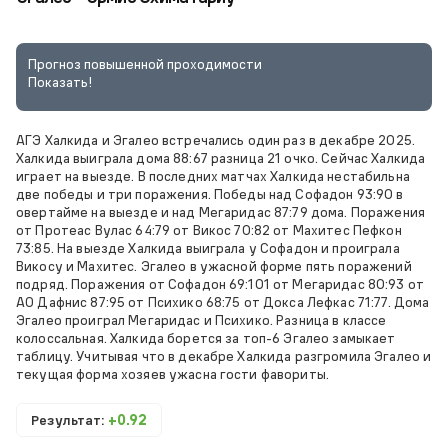
Прогноз повышенной проходимости
Показать!
АГЭ Халкида и Эгалео встречались один раз в декабре 2025.
Халкида выиграла дома 88:67 разница 21 очко. Сейчас Халкида
играет на выезде. В последних матчах Халкида нестабильна
две победы и три поражения. Победы над Софадон 93:90 в
овертайме на выезде и над Мегаридас 87:79 дома. Поражения
от Протеас Вулас 64:79 от Викос 70:82 от Махитес Пефкон
73:85. На выезде Халкида выиграла у Софадон и проиграла
Викосу и Махитес. Эгалео в ужасной форме пять поражений
подряд. Поражения от Софадон 69:101 от Мегаридас 80:93 от
АО Дафнис 87:95 от Психико 68:75 от Докса Лефкас 71:77. Дома
Эгалео проиграл Мегаридас и Психико. Разница в классе
колоссальная. Халкида борется за топ-6 Эгалео замыкает
таблицу. Учитывая что в декабре Халкида разгромила Эгалео и
текущая форма хозяев ужасна гости фавориты.
Результат:
+0.92