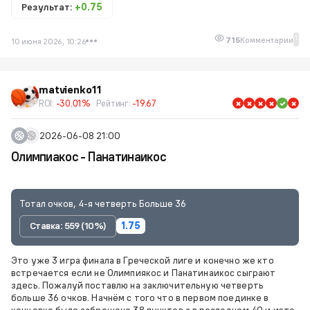
Результат:
+0.75
1
715
Комментарии
10 июня 2026, 10:26
matvienko11
ROI:
-30.01%
Рейтинг:
-19.67
2026-06-08 21:00
Олимпиакос - Панатинаикос
Тотал очков, 4-я четверть Больше 36
Ставка: 559 (10%)
1.75
Это уже 3 игра финала в Греческой лиге и конечно же кто
встречается если не Олимпиякос и Панатинаикос сыграют
здесь. Пожалуй поставлю на заключительную четверть
больше 36 очков. Начнём с того что в первом поединке в
концовке было заброшено 38 пунктов а в последнем 40 и иэто