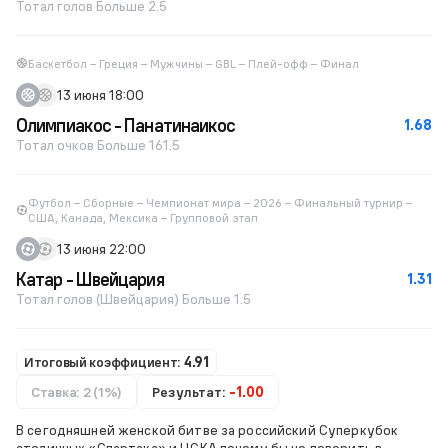
Тотал голов Больше 2.5
Баскетбол – Греция – Мужчины – GBL – Плей-офф – Финал
13 июня 18:00
Олимпиакос - Панатинаикос
1.68
Тотал очков Больше 161.5
Футбол – Сборные – Чемпионат мира – 2026 – Финальный турнир –
США, Канада, Мексика – Групповой этап
13 июня 22:00
Катар - Швейцария
1.31
Тотал голов (Швейцария) Больше 1.5
Итоговый коэффициент:
4.91
Ставка: 2 (1%)
Результат:
-1.00
В сегодняшней женской битве за российский Суперкубок
столичных «Спартака» и ЦСКА почему бы не поверить в