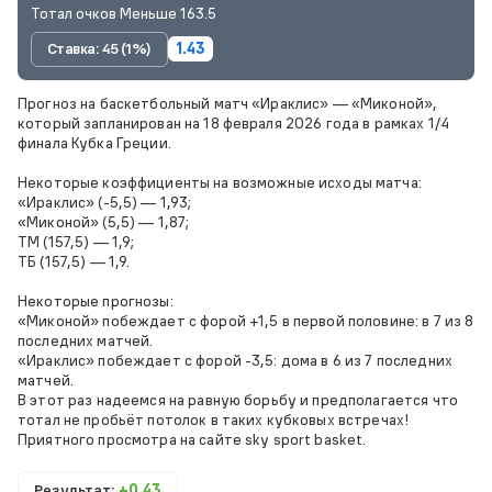
Тотал очков Меньше 163.5
Ставка: 45 (1%)
1.43
Прогноз на баскетбольный матч «Ираклис» — «Миконой»,
который запланирован на 18 февраля 2026 года в рамках 1/4
финала Кубка Греции.
Некоторые коэффициенты на возможные исходы матча:
«Ираклис» (-5,5) — 1,93;
«Миконой» (5,5) — 1,87;
ТМ (157,5) — 1,9;
ТБ (157,5) — 1,9.
Некоторые прогнозы:
«Миконой» побеждает с форой +1,5 в первой половине: в 7 из 8
последних матчей.
«Ираклис» побеждает с форой -3,5: дома в 6 из 7 последних
матчей.
В этот раз надеемся на равную борьбу и предполагается что
тотал не пробьёт потолок в таких кубковых встречах!
Приятного просмотра на сайте sky sport basket.
Результат:
+0.43