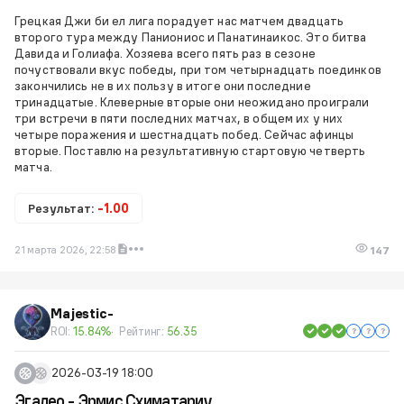
Грецкая Джи би ел лига порадует нас матчем двадцать
второго тура между Паниониос и Панатинаикос. Это битва
Давида и Голиафа. Хозяева всего пять раз в сезоне
почуствовали вкус победы, при том четырнадцать поединков
закончились не в их пользу в итоге они последние
тринадцатые. Клеверные вторые они неожидано проиграли
три встречи в пяти последних матчах, в общем их у них
четыре поражения и шестнадцать побед. Сейчас афинцы
вторые. Поставлю на результативную стартовую четверть
матча.
Результат:
-1.00
21 марта 2026, 22:58
147
Majestic-
ROI:
15.84%
Рейтинг:
56.35
2026-03-19 18:00
Эгалео - Эрмис Схиматариу