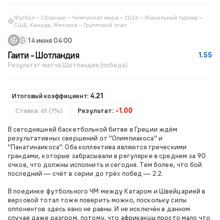
Футбол – Сборные – Чемпионат мира – 2026 – Финальный турнир –
США, Канада, Мексика – Групповой этап
14 июня 04:00
Гаити - Шотландия
1.55
Результат матча Шотландия (победа)
Итоговый коэффициент:
4.21
Ставка: 61 (1%)
Результат:
-1.00
В сегодняшней баскетбольной битве в Греции ждём
результативных свершений от "Олимпиакоса" и
"Панатинаикоса". Оба коллектива являются греческими
грандами, которые забрасывали в регулярке в среднем за 90
очков, что должны исполнить и сегодня. Тем более, что бой
последний — счёт в серии до трёх побед — 2:2.
В поединке футбольного ЧМ между Катаром и Швейцарией в
верховой тотал тоже поверить можно, поскольку силы
оппонентов здесь явно не равны. И не исключён в данном
случае даже разгром, потому, что африканцы просто мало что