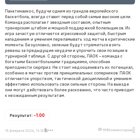
Панатинаикос, будучи одним из грандов европейского
баскетбола, всегда ставит перед собой самые высокие цели.
Команда располагает звездным составом, опытным
тренерским штабом и мощной поддержкой болельщиков. Их
игра зачастую отличается агрессивной защитой, быстрым
нападением и умением переламывать ход матча в критические
моменты. Безусловно, зеленые будут стремиться взять
реванш за предыдущие неудачи и упрочить свои позиции в
турнирной таблице. С другой стороны, ПАОК – команда с
богатыми баскетбольными традициями, способная
преподнести сюрприз. Не стоит недооценивать их потенциал,
особенно в матчах против принципиальных соперников. ПАОК
отличается упорством, тактической дисциплиной и умением
эффективно использовать свои сильные стороны. На выезде
они могут действовать более раскованно, что часто приводит
к неожиданным результатам.
Результат:
-1.00
1
111
Комментарии
15 февраля 2026, 14:15