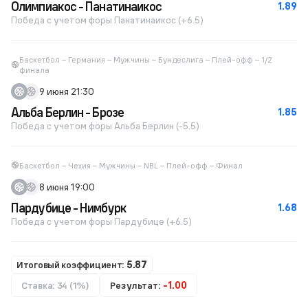
Олимпиакос - Панатинаикос
1.89
Победа с учетом форы Панатинаикос (+6.5)
Баскетбол – Германия – Мужчины – Бундеслига – Плей-офф – 1/2
финала
9 июня 21:30
Альба Берлин - Брозе
1.85
Победа с учетом форы Альба Берлин (-5.5)
Баскетбол – Чехия – Мужчины – NBL – Плей-офф – Финал
8 июня 19:00
Пардубице - Нимбурк
1.68
Победа с учетом форы Пардубице (+6.5)
Итоговый коэффициент:
5.87
Ставка: 34 (1%)
Результат:
-1.00