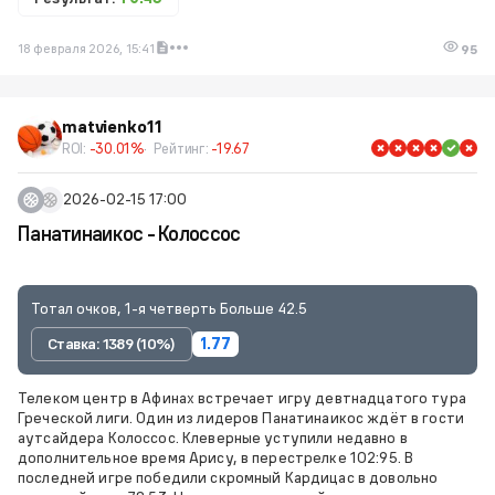
18 февраля 2026, 15:41
95
matvienko11
ROI:
-30.01%
Рейтинг:
-19.67
2026-02-15 17:00
Панатинаикос - Колоссос
Тотал очков, 1-я четверть Больше 42.5
Ставка: 1389 (10%)
1.77
Телеком центр в Афинах встречает игру девтнадцатого тура
Греческой лиги. Один из лидеров Панатинаикос ждёт в гости
аутсайдера Колоссос. Клеверные уступили недавно в
дополнительное время Арису, в перестрелке 102:95. В
последней игре победили скромный Кардицас в довольно