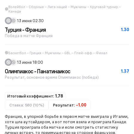
Волейбол – Сборные – Лига наций – Мужчины – Круговой турнир –
Канада
13 июня 02:30
Турция - Франция
1.30
Победа в матче Франция
Баскетбол – Греция – Мужчины – GBL – Плей-офф – Финал
13 июня 18:00
Олимпиакос - Панатинаикос
1.37
Результат, основное время Олимпиакос (победа)
Итоговый коэффициент:
1.78
Ставка: 580 (10%)
Результат:
-1.00
Франция, в упорной борьбе в первом матче выиграла у Италии,
хотя шла аутсайдером, а вот потом взяла и проиграла Канаде.
Турция проиграла оба матча и если смотреть статистику
личных встреч, то преимущество на стороне французов.