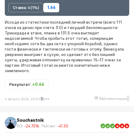
Ставка: 4 (1%)
1.66
Исходя из статистики последней личной встречи (всего 111
очков на двоих при счете 3:0) и текущей беспомощности
Тринидада в атаке, планка в 131.5 очка выглядит
недосягаемой. Чтобы пробить этот тотал, соперницам
необходимо хотя бы два сета с упорной борьбой, однако
гости физически и тактически не готовы к этому. Венесуэла
уверенно выиграет в сухую, но сделает это без лишней
суеты, удерживая оппонентку на привычных 15–17 очках за
партию. Итоговый тотал окажется значительно ниже
заявленного.
Результат:
+0.66
1
76
Комментарии
4 августа 2026, 20:04
Souchastnik
ROI:
-24.70%
Рейтинг:
-41.30