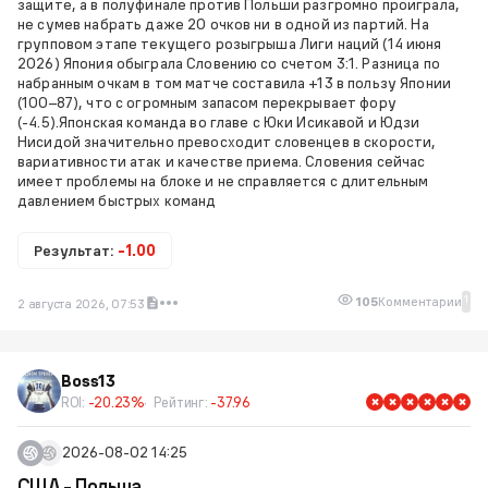
защите, а в полуфинале против Польши разгромно проиграла,
не сумев набрать даже 20 очков ни в одной из партий. На
групповом этапе текущего розыгрыша Лиги наций (14 июня
2026) Япония обыграла Словению со счетом 3:1. Разница по
набранным очкам в том матче составила +13 в пользу Японии
(100–87), что с огромным запасом перекрывает фору
(-4.5).Японская команда во главе с Юки Исикавой и Юдзи
Нисидой значительно превосходит словенцев в скорости,
вариативности атак и качестве приема. Словения сейчас
имеет проблемы на блоке и не справляется с длительным
давлением быстрых команд
Результат:
-1.00
1
105
Комментарии
2 августа 2026, 07:53
Boss13
ROI:
-20.23%
Рейтинг:
-37.96
2026-08-02 14:25
США - Польша