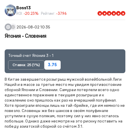
Boss13
ROI:
-20.23%
Рейтинг:
-37.96
2026-08-02 10:35
Япония - Словения
Точный счет Япония 3 - 1
Ставка: 25 (1%)
3.75
В Китае завершается розыгрыш мужской волейбольной Лиги
Наций и в массе за третье место мы увидим противостояние
сборной Японии и Словении. Самураи потерпели всего одно
единственное поражение в текущем розыгрыше и к
сожалению оно пришлось как раз на вчерашний полуфинал.
Хотя проиграли японцы лишь на тай-брейке, где им немного не
повезло. Словенцы же без шансов в своём полуфинале
уступили в сухую полякам, поэтому сил у них явно осталось
побольше. Однако даже несмотря на это рискну поставить на
победу азиатской сборной со счётом 3:1.