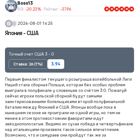
Boss13
ROI:
-20.23%
Рейтинг:
-37.96
2026-08-01 14:25
Япония - США
Точный счет США 3 - 0
Ставка: 26 (1%)
3.94
Первым финалистом текущего розыгрыша волейбольной Лиги
Наций стала сборная Польши, которая без особых проблем
выиграла в полуфинале у словенцев со счётом 3:0. Пожалуй
сейчас игроки польской сборной будут самыми
заинтересованными болельщиками второй полуфинальной
баталии между Японией и США. Японцы вообще пока в
нынешнем сезоне не проиграли ни одной игры, но тем не
менее в этом противостоянии фаворитами идут
звёзднополосатые. Видимо их сухая победа в четвертьфинале
над итальянцами произвела такое сильное впечатление.
Возможно, что и самураев они пройдут так же за