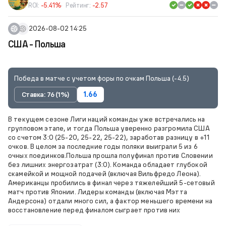
ROI:
-5.41%
Рейтинг:
-2.57
2026-08-02 14:25
США - Польша
Победа в матче с учетом форы по очкам Польша (-4.5)
Ставка: 76 (1%)
1.66
В текущем сезоне Лиги наций команды уже встречались на
групповом этапе, и тогда Польша уверенно разгромила США
со счетом 3:0 (25-20, 25-22, 25-22), заработав разницу в +11
очков. В целом за последние годы поляки выиграли 5 из 6
очных поединков.Польша прошла полуфинал против Словении
без лишних энергозатрат (3:0). Команда обладает глубокой
скамейкой и мощной подачей (включая Вильфредо Леона).
Американцы пробились в финал через тяжелейший 5-сетовый
матч против Японии. Лидеры команды (включая Мэтта
Андерсона) отдали много сил, а фактор меньшего времени на
восстановление перед финалом сыграет против них