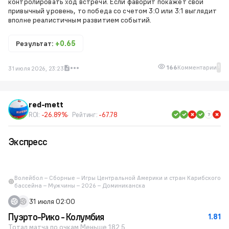
контролировать ход встречи. Если фаворит покажет свой
привычный уровень, то победа со счетом 3:0 или 3:1 выглядит
вполне реалистичным развитием событий.
Результат:
+0.65
1
166
Комментарии
31 июля 2026, 23:23
red-mett
ROI:
-26.89%
Рейтинг:
-67.78
Экспресс
Волейбол – Сборные – Игры Центральной Америки и стран Карибского
бассейна – Мужчины – 2026 – Доминиканска
31 июля 02:00
Пуэрто-Рико - Колумбия
1.81
Тотал матча по очкам Меньше 182.5