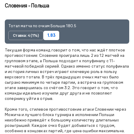
Словения - Польша
Тотал матча по очкам Больше 180.5
Ставка: 4 (1%)
1.83
Текущая форма команд говорит о том, что нас ждёт плотное
противостояние: Словения проиграла лишь 2 из 12 матчей на
групповом этапе, а Польша подходит к полуфиналу с 11-
матчевой победной серией. Однако именно статус полуфинала
и история личных встреч играют ключевую роль в пользу
верхового тотала. В трёх предыдущих очных матчах было
сыграно минимум по четыре партии, а встреча на групповом
этапе завершилась со счётом 3:2. Это говорит о том, что
команды идеально изучили друг друга и не позволяют
сопернику уйти в отрыв.
Кроме того, стилевое противостояние атаки Словении через
Можича и лучшего блока турнира в исполнении Польши
неизбежно приведёт к большому количеству длительных
розыгрышей. Каждое очко будет добываться с трудом,
особенно в концовках партий, где цена ошибки максимальна.