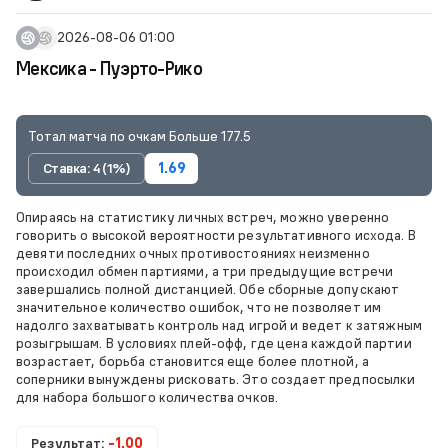
2026-08-06 01:00
Мексика - Пуэрто-Рико
Тотал матча по очкам Больше 177.5
Ставка: 4 (1%)
1.69
Опираясь на статистику личных встреч, можно уверенно
говорить о высокой вероятности результативного исхода. В
девяти последних очных противостояниях неизменно
происходил обмен партиями, а три предыдущие встречи
завершались полной дистанцией. Обе сборные допускают
значительное количество ошибок, что не позволяет им
надолго захватывать контроль над игрой и ведет к затяжным
розыгрышам. В условиях плей-офф, где цена каждой партии
возрастает, борьба становится еще более плотной, а
соперники вынуждены рисковать. Это создает предпосылки
для набора большого количества очков.
Результат:
-1.00