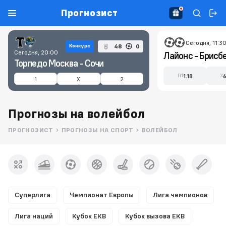
Прогнозист
Сегодня, 11:3
48
0
Конкурс
Сегодня, 20:00
Лайонc - Брисбе
Торпедо Москва - Сочи
1.18
П1
X
1
X
2
Прогнозы на волейбол
ПРОГНОЗИСТ
ПРОГНОЗЫ НА СПОРТ
ВОЛЕЙБОЛ
Суперлига
Чемпионат Европы
Лига чемпионов
Лига наций
Кубок ЕКВ
Кубок вызова ЕКВ