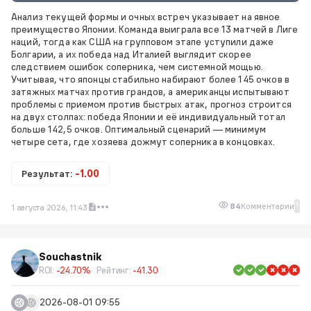
Анализ текущей формы и очных встреч указывает на явное
преимущество Японии. Команда выиграла все 13 матчей в Лиге
наций, тогда как США на групповом этапе уступили даже
Болгарии, а их победа над Италией выглядит скорее
следствием ошибок соперника, чем системной мощью.
Учитывая, что японцы стабильно набирают более 145 очков в
затяжных матчах против грандов, а американцы испытывают
проблемы с приемом против быстрых атак, прогноз строится
на двух столпах: победа Японии и её индивидуальный тотал
больше 142,5 очков. Оптимальный сценарий — минимум
четыре сета, где хозяева дожмут соперника в концовках.
Результат:
-1.00
1
84
Комментарии
1 августа 2026, 11:43
Souchastnik
ROI:
-24.70%
Рейтинг:
-41.30
2026-08-01 09:55