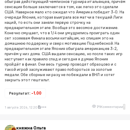
обыграв действующий чемпионов турнира итальянцев, причём
сенсация больше заключается в том, как легко это сделали
США. Наверное мало кто ожидал что Америка победит 3-0. На
очереди Япония, которая выиграла все матчи в текущей Лиги
наций, то есть они заняли первую строчку на
предварительном этапе. Вообще это весомое достижение.
Конечно смущает, что в 1/4 они умудрились проиграть один
сет хозяевам Финала восьми китайцам, но спишем это на
домашнюю поддержку и сверх мотивацию Поднебесной. На
предварительном этапе Япония обыграла американцев 3-2,
причём у них дома. США выдали сенсацию, но после таких игр
наступает как правило спад и сегодня я думаю Япония
пройдёт в финал. Они весь турнир проводят образцово и с
такой игрой заслуживают право побороться за золотые
медали. Обе сборные ни разу не побеждали в ВНЛ и хотят
закрыть этот гештальт.
Результат:
-1.00
1
71
Комментарии
1 августа 2026, 12:20
княжна Ольга