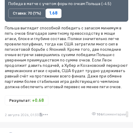
Победа в матче с учетом форы по очкам Польша (-4.5)
Ставка: 70 (1%)
1.68
Польша выглядит способной победить с запасом минимум в
пять очков благодаря заметному превосходству в мощи
атаки, блоке и глубине состава. Поляки значительно легче
провели полуфинал, тогда как США затратили много сил в
пятисетовой борьбе с Японией. Кроме того, две последние
очные встречи завершились сухими победами Польши с
уверенным преимуществом по сумме очков. Если Леон
продолжит давить подачей, а Хубер и Кохановский перекроют
американские атаки с краёв, США будет трудно удерживать
равный счёт на протяжении всего финала. Даже при обмене
партиями более стабильная игра действующего чемпиона
должна обеспечить итоговый перевес не менее пяти очков.
Результат:
+0.68
1
106
Комментарии
2 августа 2026, 01:33