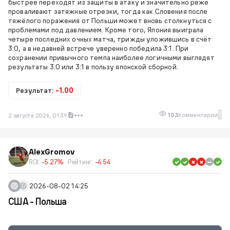
быстрее переходят из защиты в атаку и значительно реже
проваливают затяжные отрезки, тогда как Словения после
тяжёлого поражения от Польши может вновь столкнуться с
проблемами под давлением. Кроме того, Япония выиграла
четыре последних очных матча, трижды уложившись в счёт
3:0, а в недавней встрече уверенно победила 3:1. При
сохранении привычного темпа наиболее логичными выглядят
результаты 3:0 или 3:1 в пользу японской сборной.
Результат:
-1.00
1
103
Комментарии
2 августа 2026, 01:39
AlexGromov
ROI:
-5.27%
Рейтинг:
-4.54
2026-08-02 14:25
США - Польша