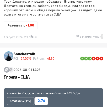
Тори Дефалко, они редко побеждают Японию «всухую».
Достаточно японцам забрать хотя бы один или два сета с
хорошим отрывом, и общая фора по очкам (+4.5) зайдет, даже
если в итоге матч останется за США
Результат:
-1.00
1
81
Комментарии
1 августа 2026, 11:47
Souchastnik
ROI:
-24.70%
Рейтинг:
-41.30
2026-08-01 14:25
Япония - США
Япония (победа) + тотал очков больше 142.5 Да
Ставка: 4 (1%)
2.76