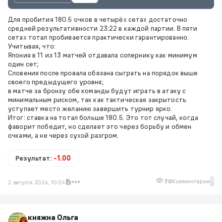
Для пробития 180.5 очков в четырёх сетах достаточно
средней результативности 23:22 в каждой партии. В пяти
сетах тотал пробивается практически гарантированно.
Учитывая, что:
Япония в 11 из 13 матчей отдавала сопернику как минимум
один сет;
Словения после провала обязана сыграть на порядок выше
своего предыдущего уровня;
в матче за бронзу обе команды будут играть в атаку с
минимальным риском, так как тактическая закрытость
уступает место желанию завершить турнир ярко.
Итог: ставка на тотал больше 180.5. Это тот случай, когда
фаворит победит, но сделает это через борьбу и обмен
очками, а не через сухой разгром.
Результат:
-1.00
1
70
Комментарии
2 августа 2026, 10:24
княжна Ольга