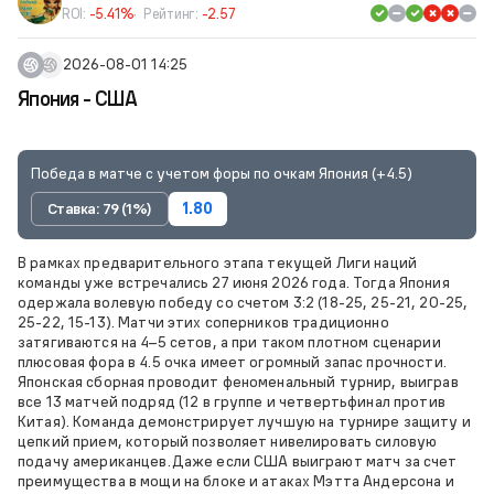
ROI:
-5.41%
Рейтинг:
-2.57
2026-08-01 14:25
Япония - США
Победа в матче с учетом форы по очкам Япония (+4.5)
Ставка: 79 (1%)
1.80
В рамках предварительного этапа текущей Лиги наций
команды уже встречались 27 июня 2026 года. Тогда Япония
одержала волевую победу со счетом 3:2 (18-25, 25-21, 20-25,
25-22, 15-13). Матчи этих соперников традиционно
затягиваются на 4–5 сетов, а при таком плотном сценарии
плюсовая фора в 4.5 очка имеет огромный запас прочности.
Японская сборная проводит феноменальный турнир, выиграв
все 13 матчей подряд (12 в группе и четвертьфинал против
Китая). Команда демонстрирует лучшую на турнире защиту и
цепкий прием, который позволяет нивелировать силовую
подачу американцев.Даже если США выиграют матч за счет
преимущества в мощи на блоке и атаках Мэтта Андерсона и