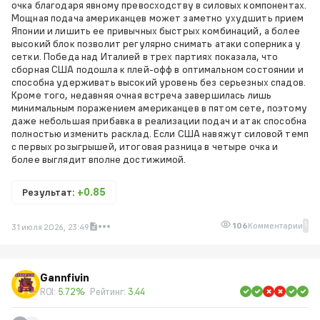
очка благодаря явному превосходству в силовых компонентах.
Мощная подача американцев может заметно ухудшить прием
Японии и лишить ее привычных быстрых комбинаций, а более
высокий блок позволит регулярно снимать атаки соперника у
сетки. Победа над Италией в трех партиях показала, что
сборная США подошла к плей-офф в оптимальном состоянии и
способна удерживать высокий уровень без серьезных спадов.
Кроме того, недавняя очная встреча завершилась лишь
минимальным поражением американцев в пятом сете, поэтому
даже небольшая прибавка в реализации подач и атак способна
полностью изменить расклад. Если США навяжут силовой темп
с первых розыгрышей, итоговая разница в четыре очка и
более выглядит вполне достижимой.
Результат:
+0.85
1
106
Комментарии
31 июля 2026, 23:49
Gannfivin
ROI:
5.72%
Рейтинг:
3.44