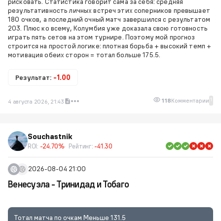
рисковать. Статистика говорит сама за себя: средняя
результативность личных встреч этих соперников превышает
180 очков, а последний очный матч завершился с результатом
203. Плюс ко всему, Колумбия уже доказала свою готовность
играть пять сетов на этом турнире. Поэтому мой прогноз
строится на простой логике: плотная борьба + высокий темп +
мотивация обеих сторон = тотал больше 175.5.
Результат:
-1.00
1
118
Комментарии
4 августа 2026, 21:43
Souchastnik
ROI:
-24.70%
Рейтинг:
-41.30
2026-08-04 21:00
Венесуэла - Тринидад и Тобаго
Тотал матча по очкам Меньше 131.5