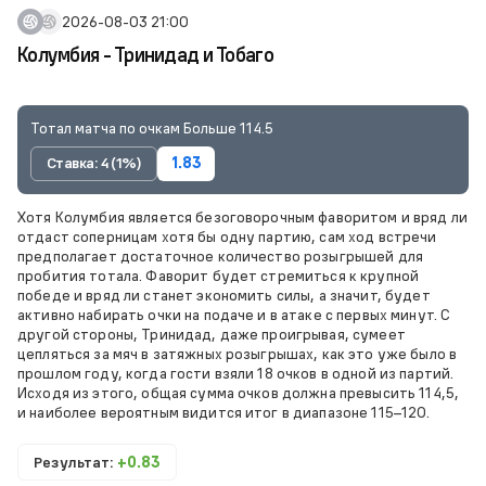
2026-08-03 21:00
Колумбия - Тринидад и Тобаго
Тотал матча по очкам Больше 114.5
Ставка: 4 (1%)
1.83
Хотя Колумбия является безоговорочным фаворитом и вряд ли
отдаст соперницам хотя бы одну партию, сам ход встречи
предполагает достаточное количество розыгрышей для
пробития тотала. Фаворит будет стремиться к крупной
победе и вряд ли станет экономить силы, а значит, будет
активно набирать очки на подаче и в атаке с первых минут. С
другой стороны, Тринидад, даже проигрывая, сумеет
цепляться за мяч в затяжных розыгрышах, как это уже было в
прошлом году, когда гости взяли 18 очков в одной из партий.
Исходя из этого, общая сумма очков должна превысить 114,5,
и наиболее вероятным видится итог в диапазоне 115–120.
Результат:
+0.83