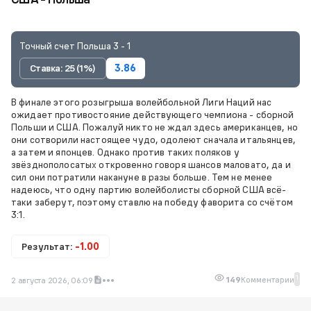
Точный счет Польша 3 - 1
Ставка: 25 (1%)
3.86
В финале этого розыгрыша волейбольной Лиги Наций нас
ожидает противостояние действующего чемпиона - сборной
Польши и США. Пожалуй никто не ждал здесь американцев, но
они сотворили настоящее чудо, одолеют сначала итальянцев,
а затем и японцев. Однако против таких поляков у
звёзднополосатых откровенно говоря шансов маловато, да и
сил они потратили накануне в разы больше. Тем не менее
надеюсь, что одну партию волейболисты сборной США всё-
таки заберут, поэтому ставлю на победу фаворита со счётом
3:1.
Результат:
-1.00
1
149
Комментарии
2 августа 2026, 06:09