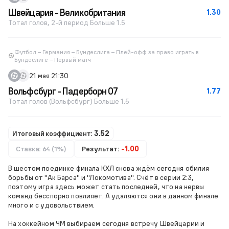
Швейцария - Великобритания
1.30
Тотал голов, 2-й период Больше 1.5
Футбол – Германия – Бундеслига – Плей-офф за право играть в
Бундеслиге – Первый матч
21 мая 21:30
Вольфсбург - Падерборн 07
1.77
Тотал голов (Вольфсбург) Больше 1.5
Итоговый коэффициент:
3.52
Ставка: 64 (1%)
Результат:
-1.00
В шестом поединке финала КХЛ снова ждём сегодня обилия
борьбы от "Ак Барса" и "Локомотива". Счёт в серии 2:3,
поэтому игра здесь может стать последней, что на нервы
команд бесспорно повлияет. А удаляются они в данном финале
много и с удовольствием.
На хоккейном ЧМ выбираем сегодня встречу Швейцарии и