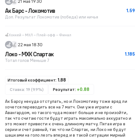
21 мая 19:30
Ак Барс - Локомотив
1.59
Доп. Результат Локомотив (победа) или ничья
Хоккей – МХЛ – Плей-офф – Финал
22 мая 18:30
Локо - МХК Спартак
1.185
Тотал голов Меньше 7
Итоговый коэффициент:
1.88
Ставка: 19 (9.9%)
Результат:
+0.88
Ак Барсу некуда отступать, но и Локомотиву тоже вряд ли
хочется переводить все на 7 матч. Они уже играли с
Авангардом, но такого чуда может больше и не произойти,
так что считаю гости будут играть максимально аккуратно и
это может привести к очень длинному матчу. Пятая игра в
серии и счет равный, так что ни Спартак, ни Локо не будут
шашками на голо лезть вперед и в такой ситуации мирный