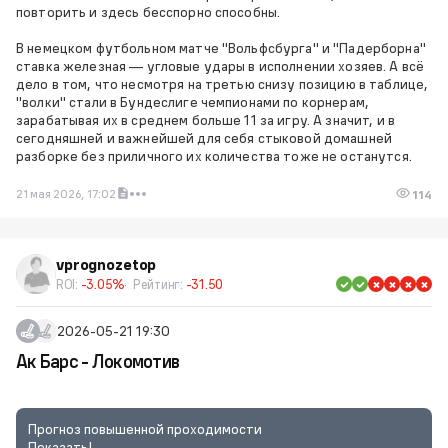
повторить и здесь бесспорно способны.
В немецком футбольном матче "Вольфсбурга" и "Падерборна"
ставка железная — угловые удары в исполнении хозяев. А всё
дело в том, что несмотря на третью снизу позицию в таблице,
"волки" стали в Бундеслиге чемпионами по корнерам,
зарабатывая их в среднем больше 11 за игру. А значит, и в
сегодняшней и важнейшей для себя стыковой домашней
разборке без приличного их количества тоже не останутся.
21 мая 2026, 17:02
114
vprognozetop
ROI:
-3.05%
Рейтинг:
-31.50
2026-05-21 19:30
Ак Барс - Локомотив
Прогноз повышенной проходимости
Показать!