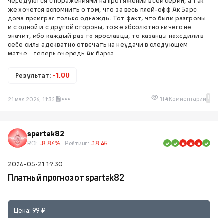
чередуются с поражениями на протяжении всей серии, а так
же хочется вспомнить о том, что за весь плей-офф Ак Барс
дома проиграл только однажды. Тот факт, что были разгромы
и с одной и с другой стороны, тоже абсолютно ничего не
значит, ибо каждый раз то ярославцы, то казанцы находили в
себе силы адекватно отвечать на неудачи в следующем
матче... теперь очередь Ак барса.
Результат:
-1.00
1
114
Комментарии
21 мая 2026, 11:32
spartak82
ROI:
-8.86%
Рейтинг:
-18.45
2026-05-21 19:30
Платный прогноз от spartak82
Цена: 99 ₽