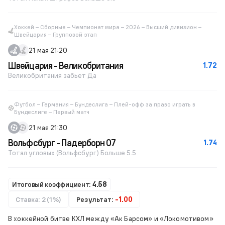
Хоккей – Сборные – Чемпионат мира – 2026 – Высший дивизион –
Швейцария – Групповой этап
21 мая 21:20
Швейцария - Великобритания
1.72
Великобритания забьет Да
Футбол – Германия – Бундеслига – Плей-офф за право играть в
Бундеслиге – Первый матч
21 мая 21:30
Вольфсбург - Падерборн 07
1.74
Тотал угловых (Вольфсбург) Больше 5.5
Итоговый коэффициент:
4.58
Ставка: 2 (1%)
Результат:
-1.00
В хоккейной битве КХЛ между «Ак Барсом» и «Локомотивом»