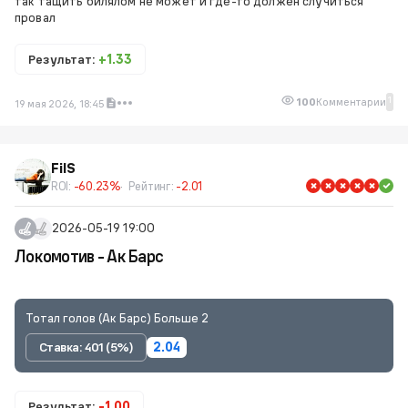
так тащить билялом не может и где-то должен случиться
провал
Результат:
+1.33
1
100
Комментарии
19 мая 2026, 18:45
FilS
ROI:
-60.23%
Рейтинг:
-2.01
2026-05-19 19:00
Локомотив - Ак Барс
Тотал голов (Ак Барс) Больше 2
Ставка: 401 (5%)
2.04
Результат:
-1.00