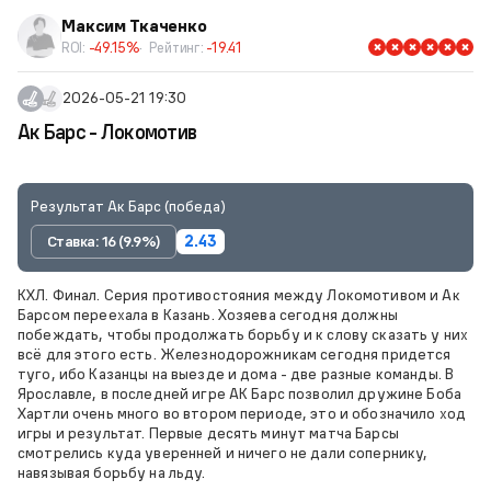
Максим Ткаченко
ROI:
-49.15%
Рейтинг:
-19.41
2026-05-21 19:30
Ак Барс - Локомотив
Результат Ак Барс (победа)
Ставка: 16 (9.9%)
2.43
КХЛ. Финал. Серия противостояния между Локомотивом и Ак
Барсом переехала в Казань. Хозяева сегодня должны
побеждать, чтобы продолжать борьбу и к слову сказать у них
всё для этого есть. Железнодорожникам сегодня придется
туго, ибо Казанцы на выезде и дома - две разные команды. В
Ярославле, в последней игре АК Барс позволил дружине Боба
Хартли очень много во втором периоде, это и обозначило ход
игры и результат. Первые десять минут матча Барсы
смотрелись куда уверенней и ничего не дали сопернику,
навязывая борьбу на льду.