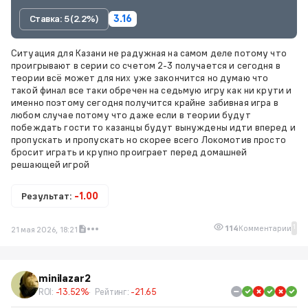
Ставка: 5 (2.2%)
3.16
Ситуация для Казани не радужная на самом деле потому что
проигрывают в серии со счетом 2-3 получается и сегодня в
теории всё может для них уже закончится но думаю что
такой финал все таки обречен на седьмую игру как ни крути и
именно поэтому сегодня получится крайне забивная игра в
любом случае потому что даже если в теории будут
побеждать гости то казанцы будут вынуждены идти вперед и
пропускать и пропускать но скорее всего Локомотив просто
бросит играть и крупно проиграет перед домашней
решающей игрой
Результат:
-1.00
1
114
Комментарии
21 мая 2026, 18:21
minilazar2
ROI:
-13.52%
Рейтинг:
-21.65