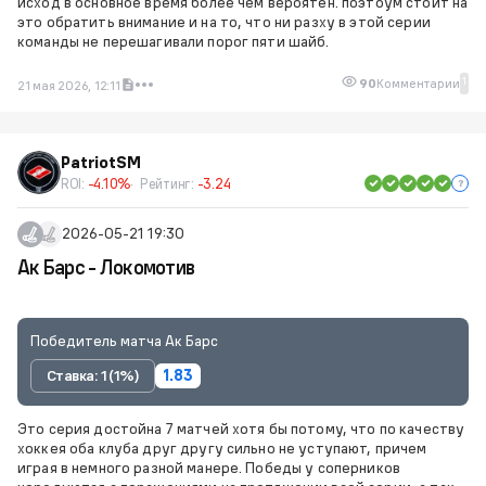
исход в основное время более чем вероятен. поэтоум стоит на
это обратить внимание и на то, что ни разху в этой серии
команды не перешагивали порог пяти шайб.
1
90
Комментарии
21 мая 2026, 12:11
PatriotSM
ROI:
-4.10%
Рейтинг:
-3.24
2026-05-21 19:30
Ак Барс - Локомотив
Победитель матча Ак Барс
Ставка: 1 (1%)
1.83
Это серия достойна 7 матчей хотя бы потому, что по качеству
хоккея оба клуба друг другу сильно не уступают, причем
играя в немного разной манере. Победы у соперников