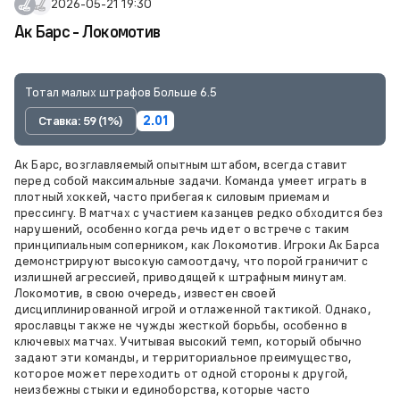
2026-05-21 19:30
Ак Барс - Локомотив
Тотал малых штрафов Больше 6.5
Ставка: 59 (1%)
2.01
Ак Барс, возглавляемый опытным штабом, всегда ставит
перед собой максимальные задачи. Команда умеет играть в
плотный хоккей, часто прибегая к силовым приемам и
прессингу. В матчах с участием казанцев редко обходится без
нарушений, особенно когда речь идет о встрече с таким
принципиальным соперником, как Локомотив. Игроки Ак Барса
демонстрируют высокую самоотдачу, что порой граничит с
излишней агрессией, приводящей к штрафным минутам.
Локомотив, в свою очередь, известен своей
дисциплинированной игрой и отлаженной тактикой. Однако,
ярославцы также не чужды жесткой борьбы, особенно в
ключевых матчах. Учитывая высокий темп, который обычно
задают эти команды, и территориальное преимущество,
которое может переходить от одной стороны к другой,
неизбежны стыки и единоборства, которые часто