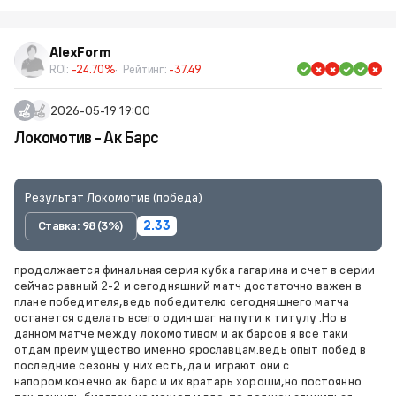
AlexForm
ROI:
-24.70%
Рейтинг:
-37.49
2026-05-19 19:00
Локомотив - Ак Барс
Результат Локомотив (победа)
Ставка: 98 (3%)
2.33
продолжается финальная серия кубка гагарина и счет в серии
сейчас равный 2-2 и сегодняшний матч достаточно важен в
плане победителя,ведь победителю сегодняшнего матча
останется сделать всего один шаг на пути к титулу .Но в
данном матче между локомотивом и ак барсов я все таки
отдам преимущество именно ярославцам.ведь опыт побед в
последние сезоны у них есть,да и играют они с
напором.конечно ак барс и их вратарь хороши,но постоянно