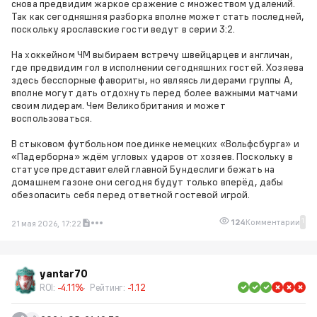
снова предвидим жаркое сражение с множеством удалений.
Так как сегодняшняя разборка вполне может стать последней,
поскольку ярославские гости ведут в серии 3:2.
На хоккейном ЧМ выбираем встречу швейцарцев и англичан,
где предвидим гол в исполнении сегодняшних гостей. Хозяева
здесь бесспорные фавориты, но являясь лидерами группы А,
вполне могут дать отдохнуть перед более важными матчами
своим лидерам. Чем Великобритания и может
воспользоваться.
В стыковом футбольном поединке немецких «Вольфсбурга» и
«Падерборна» ждём угловых ударов от хозяев. Поскольку в
статусе представителей главной Бундеслиги бежать на
домашнем газоне они сегодня будут только вперёд, дабы
обезопасить себя перед ответной гостевой игрой.
1
124
Комментарии
21 мая 2026, 17:22
yantar70
ROI:
-4.11%
Рейтинг:
-1.12