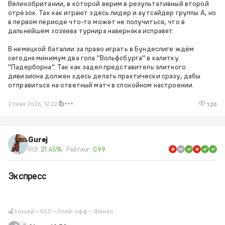
Великобритании, в которой верим в результативный второй
отрезок. Так как играют здесь лидер и аутсайдер группы А, но
в первом периоде что-то может не получиться, что в
дальнейшем хозяева турнира наверняка исправят.
В немецкой баталии за право играть в Бундеслиге ждём
сегодня минимум два гола "Вольфсбурга" в калитку
"Падерборна". Так как задел представитель элитного
дивизиона должен здесь делать практически сразу, дабы
отправиться на ответный матч в спокойном настроении.
21 мая 2026, 12:22
120
Gurej
ROI:
21.45%
Рейтинг:
0.99
Экспресс
Хоккей – КХЛ – Плей-офф – Финал