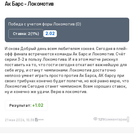
Ак Барс - Локомотив
Победа с учетом форы Локомотив (0)
Ставка: 2 (1%)
2.02
И снова Добрый день всем любителям хоккея. Сегодня в плей-
офф финала встречаются команды Ак Барс и Локомотив. Счёт
серии 3-2 в пользу Локомотива. И я в этом матче рискнул
поставить на то, что гости сегодня откатают важнейшую для
себя игру, и станут чемпионами. Локомотив достаточно
неплохо умеет играть просто против Ак Барса, АК барсу при
своих трибунах конечно будет полегче, но всё равно верю, что
Локомотив Сегодня станет чемпионом. Всем хороших ставок,
ну и конечно же удачи. Верю в локомотив.
Результат:
+1.02
1
121
Комментарии
21 мая 2026, 15:38