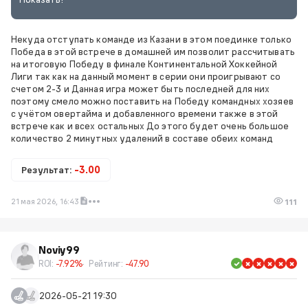
Некуда отступать команде из Казани в этом поединке только
Победа в этой встрече в домашней им позволит рассчитывать
на итоговую Победу в финале Континентальной Хоккейной
Лиги так как на данный момент в серии они проигрывают со
счетом 2-3 и Данная игра может быть последней для них
поэтому смело можно поставить на Победу командных хозяев
с учётом овертайма и добавленного времени также в этой
встрече как и всех остальных До этого будет очень большое
количество 2 минутных удалений в составе обеих команд
Результат:
-3.00
21 мая 2026, 16:43
111
Noviy99
ROI:
-7.92%
Рейтинг:
-47.90
2026-05-21 19:30