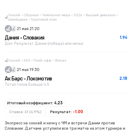
Хоккей – Сборные – Чемпионат мира – 2026 – Высший дивизион –
Швейцария – Групповой этап
21 мая 21:20
Дания - Словакия
1.94
Доп. Результат Дания (победа) или ничья
Хоккей – КХЛ – Плей-офф – Финал
21 мая 19:30
Ак Барс - Локомотив
2.18
Тотал голов Больше 4.5
Итоговый коэффициент:
4.23
Ставка: 41 (4.9%)
Результат:
-1.00
Экспресс на хоккей и начну с ЧМ и встречи Дании против
Словакии .Датчане уступили все три матча на этом турнире и