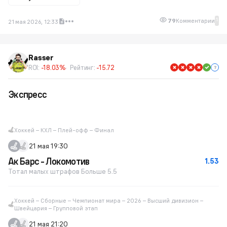
1
79
Комментарии
21 мая 2026, 12:33
Rasser
ROI:
-18.03%
Рейтинг:
-15.72
Экспресс
Хоккей – КХЛ – Плей-офф – Финал
21 мая 19:30
Ак Барс - Локомотив
1.53
Тотал малых штрафов Больше 5.5
Хоккей – Сборные – Чемпионат мира – 2026 – Высший дивизион –
Швейцария – Групповой этап
21 мая 21:20