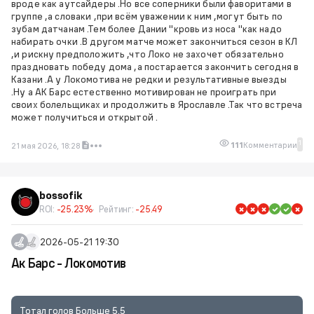
вроде как аутсайдеры .Но все соперники были фаворитами в
группе ,а словаки ,при всём уважении к ним ,могут быть по
зубам датчанам .Тем более Дании "кровь из носа "как надо
набирать очки .В другом матче может закончиться сезон в КЛ
,и рискну предположить ,что Локо не захочет обязательно
праздновать победу дома ,а постарается закончить сегодня в
Казани .А у Локомотива не редки и результативные выезды
.Ну а АК Барс естественно мотивирован не проиграть при
своих болельщиках и продолжить в Ярославле .Так что встреча
может получиться и открытой .
1
111
Комментарии
21 мая 2026, 18:28
bossofik
ROI:
-25.23%
Рейтинг:
-25.49
2026-05-21 19:30
Ак Барс - Локомотив
Тотал голов Больше 5.5