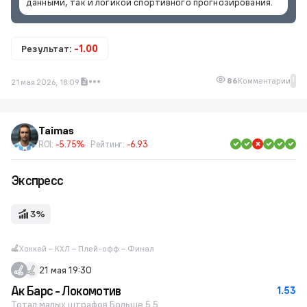
данными, так и логикой спортивного прогнозирования.
Результат:
-1.00
1
86
Комментарии
21 мая 2026, 18:09
Taimas
ROI:
-5.75%
Рейтинг:
-6.93
Экспресс
3%
Хоккей – КХЛ – Плей-офф – Финал
21 мая 19:30
Ак Барс - Локомотив
1.53
Тотал малых штрафов Больше 5.5