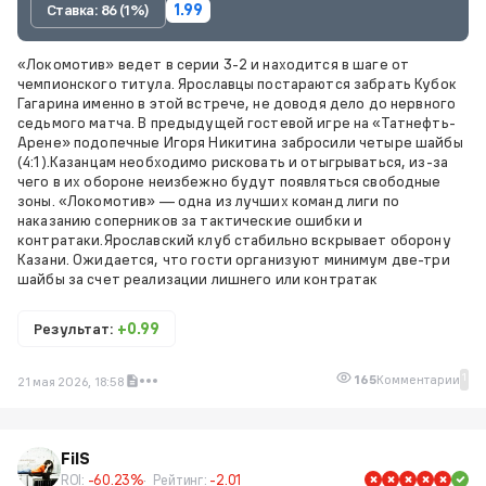
Ставка: 86 (1%)
1.99
«Локомотив» ведет в серии 3-2 и находится в шаге от
чемпионского титула. Ярославцы постараются забрать Кубок
Гагарина именно в этой встрече, не доводя дело до нервного
седьмого матча. В предыдущей гостевой игре на «Татнефть-
Арене» подопечные Игоря Никитина забросили четыре шайбы
(4:1).Казанцам необходимо рисковать и отыгрываться, из-за
чего в их обороне неизбежно будут появляться свободные
зоны. «Локомотив» — одна из лучших команд лиги по
наказанию соперников за тактические ошибки и
контратаки.Ярославский клуб стабильно вскрывает оборону
Казани. Ожидается, что гости организуют минимум две-три
шайбы за счет реализации лишнего или контратак
Результат:
+0.99
1
165
Комментарии
21 мая 2026, 18:58
FilS
ROI:
-60.23%
Рейтинг:
-2.01