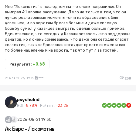
Мне "Локомотив" в последнем матче очень понравился. Он
выиграл 4:1 вполне заслуженно. Дело не только в том, что он
лучше реализовывал моменты -он и на вбрасываниях был
успешнее, и по воротам бросал больше и даже силовую
борьбу сумел у казанцев выиграть, сделав больше приемов.
Единственное, что сегодня у Казани осталось -это поддержка
фанатов, но я очень сомневаюсь, что даже она сегодня спасет
коллектив, так как Ярославль выглядит просто свежее и как
то более нацеленным на ворота, так что тут я за гостей.
Результат:
+0.68
21 мая 2026, 19:15
238
psychokid
ROI:
-8.78%
Рейтинг:
-23.25
2026-05-21 19:30
Ак Барс - Локомотив