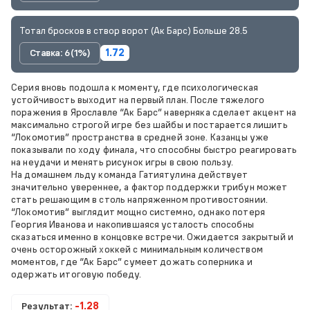
Тотал бросков в створ ворот (Ак Барс) Больше 28.5
Ставка: 6 (1%)
1.72
Серия вновь подошла к моменту, где психологическая
устойчивость выходит на первый план. После тяжелого
поражения в Ярославле “Ак Барс” наверняка сделает акцент на
максимально строгой игре без шайбы и постарается лишить
“Локомотив” пространства в средней зоне. Казанцы уже
показывали по ходу финала, что способны быстро реагировать
на неудачи и менять рисунок игры в свою пользу.
На домашнем льду команда Гатиятулина действует
значительно увереннее, а фактор поддержки трибун может
стать решающим в столь напряженном противостоянии.
“Локомотив” выглядит мощно системно, однако потеря
Георгия Иванова и накопившаяся усталость способны
сказаться именно в концовке встречи. Ожидается закрытый и
очень осторожный хоккей с минимальным количеством
моментов, где “Ак Барс” сумеет дожать соперника и
одержать итоговую победу.
Результат:
-1.28