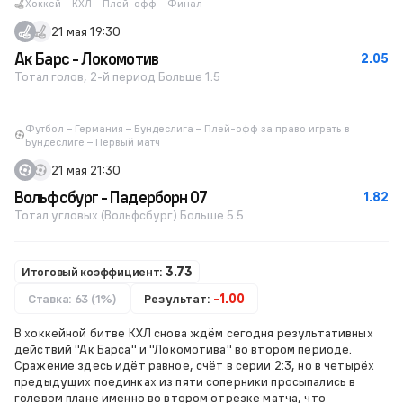
Хоккей – КХЛ – Плей-офф – Финал
21 мая 19:30
Ак Барс - Локомотив
2.05
Тотал голов, 2-й период Больше 1.5
Футбол – Германия – Бундеслига – Плей-офф за право играть в
Бундеслиге – Первый матч
21 мая 21:30
Вольфсбург - Падерборн 07
1.82
Тотал угловых (Вольфсбург) Больше 5.5
Итоговый коэффициент:
3.73
Ставка: 63 (1%)
Результат:
-1.00
В хоккейной битве КХЛ снова ждём сегодня результативных
действий "Ак Барса" и "Локомотива" во втором периоде.
Сражение здесь идёт равное, счёт в серии 2:3, но в четырёх
предыдущих поединках из пяти соперники просыпались в
голевом плане именно во втором отрезке матча, что