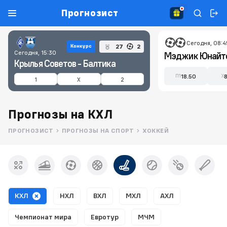
Прогнозист
Сегодня, 08:4
27
2
Конкурс
Сегодня, 15:30
Крылья Советов - Балтика
18.50
П1
X
1
X
2
Прогнозы на КХЛ
ПРОГНОЗИСТ
ПРОГНОЗЫ НА СПОРТ
ХОККЕЙ
КХЛ
НХЛ
ВХЛ
МХЛ
АХЛ
Чемпионат мира
Евротур
МЧМ