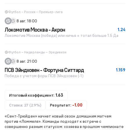
Футбол – Россия – Премьер-лига
8 авг. 18:00
Локомотив Москва - Акрон
1.24
Локомотив Москва (победа) или ничья + тотал больше 1.5 Да
Футбол – Нидерланды – Эредивизи
8 авг. 21:00
ПСВ Эйндховен - Фортуна Ситтард
1.159
Победа с учетом форы ПСВ Эйндховен (-1)
Итоговый коэффициент:
1.63
Ставка: 27 (2.9%)
Результат:
-1.00
«Сент-Трюйден» начнет новый сезон домашним матчем
против «Ломмеля». Команды подходят к встрече с
совершенно разным статусом: хозяева в прошлом чемпионате