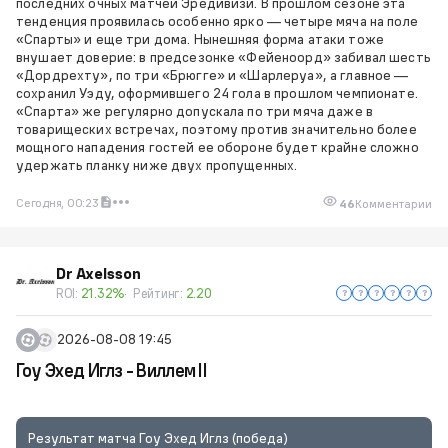
последних очных матчей Эредивизи. В прошлом сезоне эта
тенденция проявилась особенно ярко — четыре мяча на поле
«Спарты» и еще три дома. Нынешняя форма атаки тоже
внушает доверие: в предсезонке «Фейеноорд» забивал шесть
«Дордрехту», по три «Брюгге» и «Шарлеруа», а главное —
сохранил Уэду, оформившего 24 гола в прошлом чемпионате.
«Спарта» же регулярно допускала по три мяча даже в
товарищеских встречах, поэтому против значительно более
мощного нападения гостей ее обороне будет крайне сложно
удержать планку ниже двух пропущенных.
Сегодня, 00:23
46
Комментарии
Dr Axelsson
ROI:
21.32%
Рейтинг:
2.20
2026-08-08 19:45
Гоу Эхед Иглз - Виллем II
Результат матча Гоу Эхед Иглз (победа)