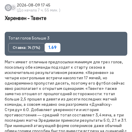
2026-08-09 17:45
(До начала 7 ч. 55 мин. )
Херенвен - Твенте
Тотал голов Больше 3
Ставка: 74 (1%)
1.69
Матч имеет отличные предпосылки минимум для трех голов,
поскольку обе команды подходят к старту сезона в
исключительно результативном режиме. «Херенвен» за
четыре контрольные встречи наколотил 17 мячей, но
одновременно пропустил десять, поэтому его футбол сейчас
явно располагает к открытым сценариям. «Твенте» также
заметно отошел от прошлогодней осторожности: тотал
больше 2,5 прошел в девяти из десяти последних матчей
команды, а совсем недавно она разгромила «Дунайску-
Стреду» 6:0. Добавляет уверенности и история
противостояния — средний тотал составляет 3,4 мяча, а три
последних матча Эредивизи принесли результаты 5:0, 2:1 и 3:1.
При нынешней атакующей форме соперников даже обычный
обмен голами способен быстро вывести встречу на сценарий с