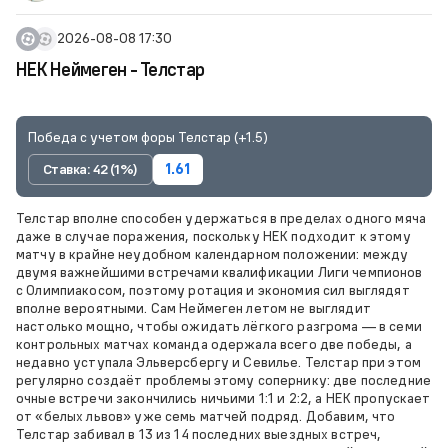
2026-08-08 17:30
НЕК Неймеген - Телстар
Победа с учетом форы Телстар (+1.5)
Ставка: 42 (1%)
1.61
Телстар вполне способен удержаться в пределах одного мяча
даже в случае поражения, поскольку НЕК подходит к этому
матчу в крайне неудобном календарном положении: между
двумя важнейшими встречами квалификации Лиги чемпионов
с Олимпиакосом, поэтому ротация и экономия сил выглядят
вполне вероятными. Сам Неймеген летом не выглядит
настолько мощно, чтобы ожидать лёгкого разгрома — в семи
контрольных матчах команда одержала всего две победы, а
недавно уступала Эльверсбергу и Севилье. Телстар при этом
регулярно создаёт проблемы этому сопернику: две последние
очные встречи закончились ничьими 1:1 и 2:2, а НЕК пропускает
от «белых львов» уже семь матчей подряд. Добавим, что
Телстар забивал в 13 из 14 последних выездных встреч,