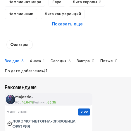
Чемпионат мира
Евро
Лига европы
2
Чемпионшип
Лига конференций
Показать еще
Фильтры
Все дни
6
4 часа
1
Сегодня
6
Завтра
0
Позже
0
По дате добавления
Рекомендуем
Majestic-
ROI:
15.84%
Рейтинг:
56.35
2.22
9 АВГ. 20:00
ЛОКОМОТИВ ГОРНА-ОРЯХОВИЦА
ФРАТРИЯ