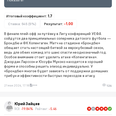
Итоговый коэффициент:
1.7
Ставка: 545 (5%)
Результат:
-1.00
В финале плей-офф за путёвку в Лигу конференций УЕФА
сойдутся два принципиальных соперника датского футбола —
Брондбю и ФК Копенгаген. Матч на стадионе «Брондбю»
обещает стать настоящей битвой за еврокубковый сезон,
ведь для обеих команд это шанс спасти неоднозначный год.
Особое внимание стоит уделить атаке «Копенгагена».
Джордан Ларссон и Юссуфа Мукоко находятся в хорошей
форме и способны решить эпизод индивидуально. У
«Брондбю» многое будет зависеть от поддержки домашних
трибун и эффективности быстрых переходов в атаку.
21 мая 2026, 17:18
126
Юрий Зайцев
ROI:
-19.84%
Рейтинг:
-5.46