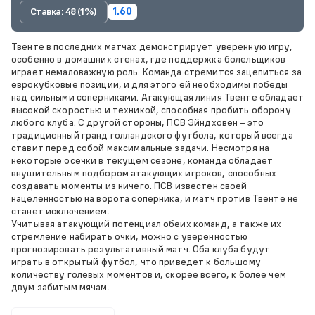
Ставка: 48 (1%)
1.60
Твенте в последних матчах демонстрирует уверенную игру,
особенно в домашних стенах, где поддержка болельщиков
играет немаловажную роль. Команда стремится зацепиться за
еврокубковые позиции, и для этого ей необходимы победы
над сильными соперниками. Атакующая линия Твенте обладает
высокой скоростью и техникой, способная пробить оборону
любого клуба. С другой стороны, ПСВ Эйндховен – это
традиционный гранд голландского футбола, который всегда
ставит перед собой максимальные задачи. Несмотря на
некоторые осечки в текущем сезоне, команда обладает
внушительным подбором атакующих игроков, способных
создавать моменты из ничего. ПСВ известен своей
нацеленностью на ворота соперника, и матч против Твенте не
станет исключением.
Учитывая атакующий потенциал обеих команд, а также их
стремление набирать очки, можно с уверенностью
прогнозировать результативный матч. Оба клуба будут
играть в открытый футбол, что приведет к большому
количеству голевых моментов и, скорее всего, к более чем
двум забитым мячам.