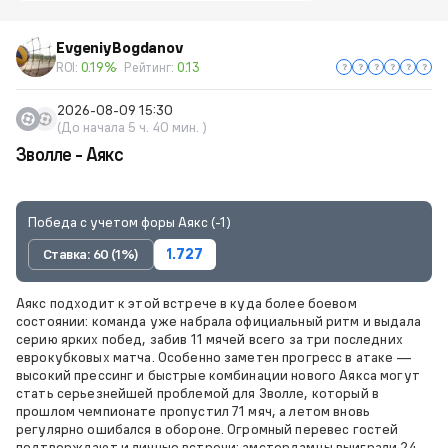
EvgeniyBogdanov
ROI:
0.19%
Рейтинг:
0.13
2026-08-09 15:30
(До начала 5 ч. 40 мин. )
Зволле - Аякс
Победа с учетом форы Аякс (-1)
Ставка: 60 (1%)
1.727
Аякс подходит к этой встрече в куда более боевом
состоянии: команда уже набрала официальный ритм и выдала
серию ярких побед, забив 11 мячей всего за три последних
еврокубковых матча. Особенно заметен прогресс в атаке —
высокий прессинг и быстрые комбинации нового Аякса могут
стать серьезнейшей проблемой для Зволле, который в
прошлом чемпионате пропустил 71 мяч, а летом вновь
регулярно ошибался в обороне. Огромный перевес гостей
подтверждают и личные встречи: амстердамцы выиграли 24