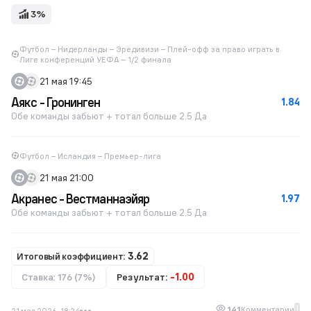
3%
Футбол – Нидерланды – Эредивизи – Плей-офф за право играть в
Лиге конференций УЕФА – 1/2 финала
21 мая 19:45
Аякс - Гронинген
1.84
Обе команды забьют + тотал больше 2.5 Да
Футбол – Исландия – Премьер-лига
21 мая 21:00
Акранес - Вестманнаэйяр
1.97
Обе команды забьют + тотал больше 2.5 Да
Итоговый коэффициент:
3.62
Ставка: 176 (7%)
Результат:
-1.00
1
141
Комментарии
21 мая 2026, 18:24