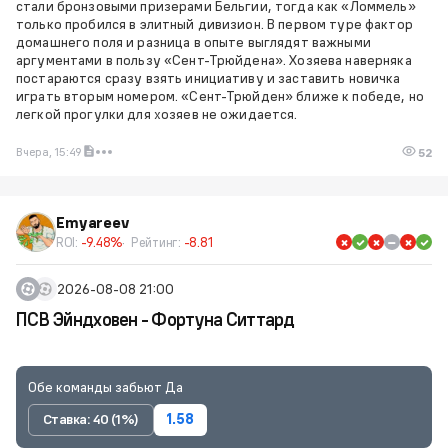
стали бронзовыми призерами Бельгии, тогда как «Ломмель»
только пробился в элитный дивизион. В первом туре фактор
домашнего поля и разница в опыте выглядят важными
аргументами в пользу «Сент-Трюйдена». Хозяева наверняка
постараются сразу взять инициативу и заставить новичка
играть вторым номером. «Сент-Трюйден» ближе к победе, но
легкой прогулки для хозяев не ожидается.
Вчера, 15:49
52
Emyareev
ROI:
-9.48%
Рейтинг:
-8.81
2026-08-08 21:00
ПСВ Эйндховен - Фортуна Ситтард
Обе команды забьют Да
Ставка: 40 (1%)
1.58