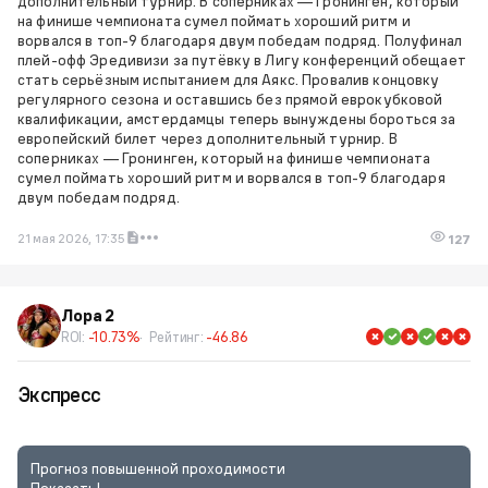
дополнительный турнир. В соперниках — Гронинген, который
на финише чемпионата сумел поймать хороший ритм и
ворвался в топ-9 благодаря двум победам подряд. Полуфинал
плей-офф Эредивизи за путёвку в Лигу конференций обещает
стать серьёзным испытанием для Аякс. Провалив концовку
регулярного сезона и оставшись без прямой еврокубковой
квалификации, амстердамцы теперь вынуждены бороться за
европейский билет через дополнительный турнир. В
соперниках — Гронинген, который на финише чемпионата
сумел поймать хороший ритм и ворвался в топ-9 благодаря
двум победам подряд.
21 мая 2026, 17:35
127
Лора 2
ROI:
-10.73%
Рейтинг:
-46.86
Экспресс
Прогноз повышенной проходимости
Показать!