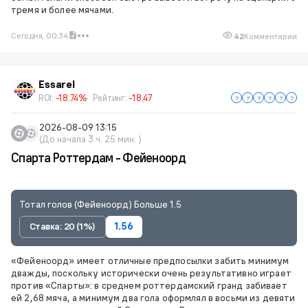
тремя и более мячами.
Сегодня, 00:34
42
Комментарии
Essarel
ROI:
-18.74%
Рейтинг:
-18.47
2026-08-09 13:15
(До начала 3 ч. 25 мин. )
Спарта Роттердам - Фейеноорд
Тотал голов (Фейеноорд) Больше 1.5
Ставка: 20 (1%)
1.56
«Фейеноорд» имеет отличные предпосылки забить минимум
дважды, поскольку исторически очень результативно играет
против «Спарты»: в среднем роттердамский гранд забивает
ей 2,68 мяча, а минимум два гола оформлял в восьми из девяти