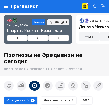
Прогнозист
Сегодня, 14:3
58
9
Конкурс
Сегодня, 20:00
Спартак Москва - Краснодар
1.63
П1
X
1
X
2
Прогнозы на Эредивизи на
сегодня
ПРОГНОЗИСТ
ПРОГНОЗЫ НА СПОРТ
ФУТБОЛ
Эредивизи
6
Лига чемпионов
2
АПЛ