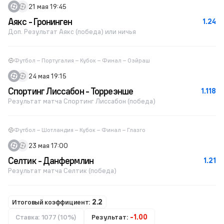
21 мая 19:45
Аякс - Гронинген
1.24
Доп. Результат Аякс (победа) или ничья
Футбол – Португалия – Кубок – Финал – Оэйраш
24 мая 19:15
Спортинг Лиссабон - Торреэнше
1.118
Результат матча Спортинг Лиссабон (победа)
Футбол – Шотландия – Кубок – Финал – Глазго
23 мая 17:00
Селтик - Данфермлин
1.21
Результат матча Селтик (победа)
Итоговый коэффициент:
2.2
Ставка: 1077 (10%)
Результат:
-1.00