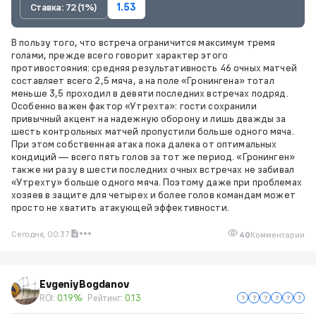
Ставка: 72 (1%)
1.53
В пользу того, что встреча ограничится максимум тремя
голами, прежде всего говорит характер этого
противостояния: средняя результативность 46 очных матчей
составляет всего 2,5 мяча, а на поле «Гронингена» тотал
меньше 3,5 проходил в девяти последних встречах подряд.
Особенно важен фактор «Утрехта»: гости сохранили
привычный акцент на надежную оборону и лишь дважды за
шесть контрольных матчей пропустили больше одного мяча.
При этом собственная атака пока далека от оптимальных
кондиций — всего пять голов за тот же период. «Гронинген»
также ни разу в шести последних очных встречах не забивал
«Утрехту» больше одного мяча. Поэтому даже при проблемах
хозяев в защите для четырех и более голов командам может
просто не хватить атакующей эффективности.
Сегодня, 00:37
40
Комментарии
EvgeniyBogdanov
ROI:
0.19%
Рейтинг:
0.13