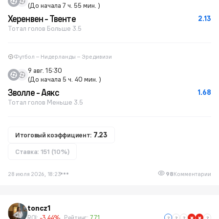
(До начала 7 ч. 55 мин. )
Херенвен - Твенте
2.13
Тотал голов Больше 3.5
Футбол – Нидерланды – Эредивизи
9 авг. 15:30
(До начала 5 ч. 40 мин. )
Зволле - Аякс
1.68
Тотал голов Меньше 3.5
Итоговый коэффициент:
7.23
Ставка: 151 (10%)
28 июля 2026, 18:23
98
Комментарии
toncz1
ROI:
-3.44%
Рейтинг:
7.71