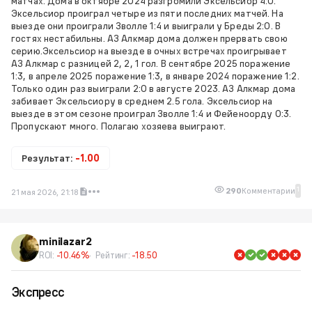
матчах. Дома в октябре 2024 разгромили Эксельсиор 4:0.
Эксельсиор проиграл четыре из пяти последних матчей. На
выезде они проиграли Зволле 1:4 и выиграли у Бреды 2:0. В
гостях нестабильны. АЗ Алкмар дома должен прервать свою
серию.Эксельсиор на выезде в очных встречах проигрывает
АЗ Алкмар с разницей 2, 2, 1 гол. В сентябре 2025 поражение
1:3, в апреле 2025 поражение 1:3, в январе 2024 поражение 1:2.
Только один раз выиграли 2:0 в августе 2023. АЗ Алкмар дома
забивает Эксельсиору в среднем 2.5 гола. Эксельсиор на
выезде в этом сезоне проиграл Зволле 1:4 и Фейеноорду 0:3.
Пропускают много. Полагаю хозяева выиграют.
Результат:
-1.00
1
290
Комментарии
21 мая 2026, 21:18
minilazar2
ROI:
-10.46%
Рейтинг:
-18.50
Экспресс