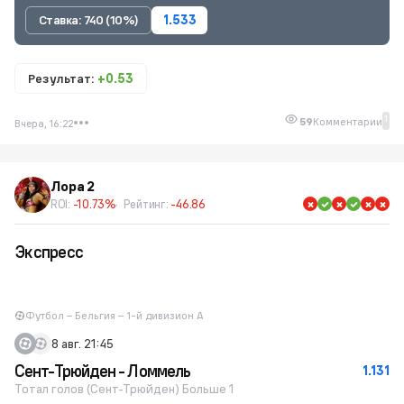
Ставка: 740 (10%)
1.533
Результат:
+0.53
1
59
Комментарии
Вчера, 16:22
Лора 2
ROI:
-10.73%
Рейтинг:
-46.86
Экспресс
Футбол – Бельгия – 1-й дивизион A
8 авг. 21:45
Сент-Трюйден - Ломмель
1.131
Тотал голов (Сент-Трюйден) Больше 1