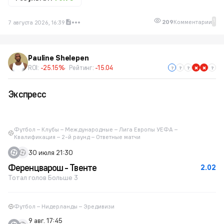
1
209
Комментарии
7 августа 2026, 16:39
Pauline Shelepen
ROI:
-25.15%
Рейтинг:
-15.04
Экспресс
Футбол – Клубы – Международные – Лига Европы УЕФА –
Квалификация – 2-й раунд – Ответные матчи
30 июля 21:30
Ференцварош - Твенте
2.02
Тотал голов Больше 3
Футбол – Нидерланды – Эредивизи
9 авг. 17:45