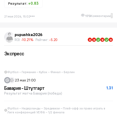
Результат:
+0.83
1
173
Комментарии
21 мая 2026, 15:02
pupushka2026
ROI:
-10.21%
Рейтинг:
-5.20
Экспресс
Футбол – Германия – Кубок – Финал – Берлин
23 мая 21:00
Бавария - Штутгарт
1.31
Результат матча Бавария (победа)
Футбол – Нидерланды – Эредивизи – Плей-офф за право играть в
Лиге конференций УЕФА – 1/2 финала