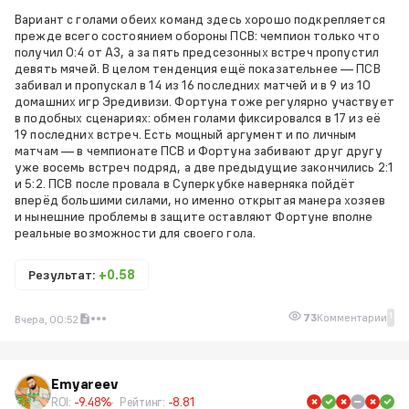
Вариант с голами обеих команд здесь хорошо подкрепляется
прежде всего состоянием обороны ПСВ: чемпион только что
получил 0:4 от АЗ, а за пять предсезонных встреч пропустил
девять мячей. В целом тенденция ещё показательнее — ПСВ
забивал и пропускал в 14 из 16 последних матчей и в 9 из 10
домашних игр Эредивизи. Фортуна тоже регулярно участвует
в подобных сценариях: обмен голами фиксировался в 17 из её
19 последних встреч. Есть мощный аргумент и по личным
матчам — в чемпионате ПСВ и Фортуна забивают друг другу
уже восемь встреч подряд, а две предыдущие закончились 2:1
и 5:2. ПСВ после провала в Суперкубке наверняка пойдёт
вперёд большими силами, но именно открытая манера хозяев
и нынешние проблемы в защите оставляют Фортуне вполне
реальные возможности для своего гола.
Результат:
+0.58
1
73
Комментарии
Вчера, 00:52
Emyareev
ROI:
-9.48%
Рейтинг:
-8.81