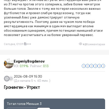
из 31 матча против этого соперника, забив более чем втрое
больше голов. Зволле к тому же потерял нескольких важных
футболистов и провел слабую предсезонку, тогда как
усиленный Аякс уже демонстрирует отличную
результативность. Поэтому даже на чужом поле победа
амстердамцев как минимум в один мяч выглядит вполне
обоснованным сценарием, причем потенциал нынешней атаки
позволяет рассчитывать и на более уверенный перевес.
Сегодня, 01:09
42
Комментарии
EvgeniyBogdanov
ROI:
0.19%
Рейтинг:
0.13
2026-08-09 15:30
(До начала 5 ч. 40 мин. )
Гронинген - Утрехт
Тотал голов Меньше 3