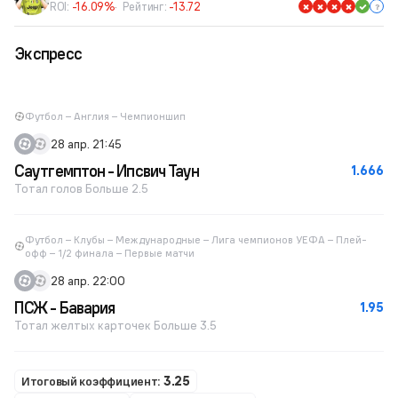
ROI:
-16.09%
Рейтинг:
-13.72
Экспресс
Футбол – Англия – Чемпионшип
28 апр. 21:45
Саутгемптон - Ипсвич Таун
1.666
Тотал голов Больше 2.5
Футбол – Клубы – Международные – Лига чемпионов УЕФА – Плей-
офф – 1/2 финала – Первые матчи
28 апр. 22:00
ПСЖ - Бавария
1.95
Тотал желтых карточек Больше 3.5
Итоговый коэффициент:
3.25