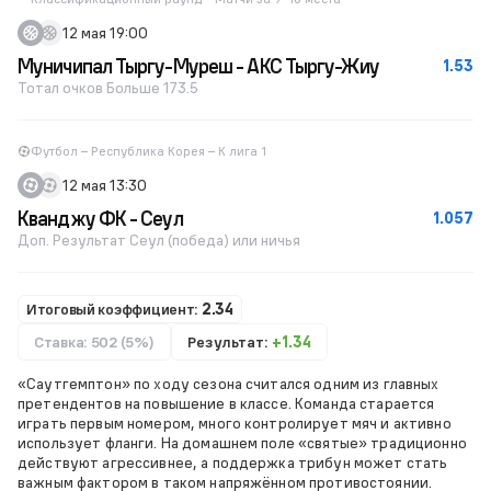
12 мая 19:00
Муничипал Тыргу-Муреш - АКС Тыргу-Жиу
1.53
Тотал очков Больше 173.5
Футбол – Республика Корея – К лига 1
12 мая 13:30
Кванджу ФК - Сеул
1.057
Доп. Результат Сеул (победа) или ничья
Итоговый коэффициент:
2.34
Ставка: 502 (5%)
Результат:
+1.34
«Саутгемптон» по ходу сезона считался одним из главных
претендентов на повышение в классе. Команда старается
играть первым номером, много контролирует мяч и активно
использует фланги. На домашнем поле «святые» традиционно
действуют агрессивнее, а поддержка трибун может стать
важным фактором в таком напряжённом противостоянии.