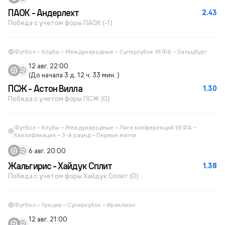
ПАОК - Андерлехт
2.43
Победа с учетом форы ПАОК (-1)
Футбол – Клубы – Международные – Суперкубок УЕФА – Зальцбург
12 авг. 22:00
(До начала 3 д. 12 ч. 33 мин. )
ПСЖ - Астон Вилла
1.30
Победа с учетом форы ПСЖ (0)
Футбол – Клубы – Международные – Лига конференций УЕФА –
Квалификация – 3-й раунд – Первые матчи
6 авг. 20:00
Жальгирис - Хайдук Сплит
1.38
Победа с учетом форы Хайдук Сплит (0)
Футбол – Греция – Суперкубок – Ираклион
12 авг. 21:00