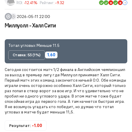
ROI:
-12.41%
Рейтинг:
-9.32
2026-05-11 22:00
Миллуолл - Халл Сити
Тотал угловых Меньше 11.5
Ставка: 53 (1%)
1.60
Сегодня состоится матч 1/2 финала в Английском чемпионшип
за выход в премьер лигу где Миллуол принимает Халл Сити.
Первый матч этих команд закончится ничьей 0:0. Обе команды
играли очень осторожно особенно Халл Сити, который только
раз попал в створ ворот за всю игр. И что удивительно что не
пробил ни одного углового удара. В этом матче тоже будет
спокойная игра до первого гола. А там начнется быстрая игра.
Я не возьмусь угадать кто победит, но думаю что тотал
угловых в матче будет меньше 11,5.
Результат:
-1.00