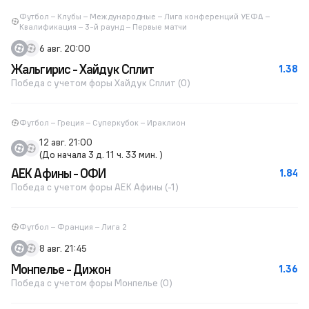
Футбол – Клубы – Международные – Лига конференций УЕФА –
Квалификация – 3-й раунд – Первые матчи
6 авг. 20:00
Жальгирис - Хайдук Сплит
1.38
Победа с учетом форы Хайдук Сплит (0)
Футбол – Греция – Суперкубок – Ираклион
12 авг. 21:00
(До начала 3 д. 11 ч. 33 мин. )
АЕК Афины - ОФИ
1.84
Победа с учетом форы АЕК Афины (-1)
Футбол – Франция – Лига 2
8 авг. 21:45
Монпелье - Дижон
1.36
Победа с учетом форы Монпелье (0)