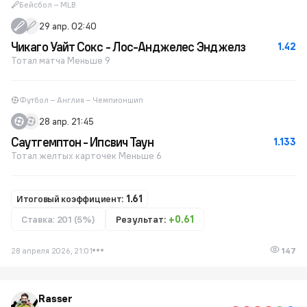
Бейсбол – MLB
29 апр. 02:40
Чикаго Уайт Сокс - Лос-Анджелес Энджелз
1.42
Тотал матча Меньше 9
Футбол – Англия – Чемпионшип
28 апр. 21:45
Саутгемптон - Ипсвич Таун
1.133
Тотал желтых карточек Меньше 6
Итоговый коэффициент:
1.61
Ставка: 201 (5%)
Результат:
+0.61
28 апреля 2026, 21:01
147
Rasser