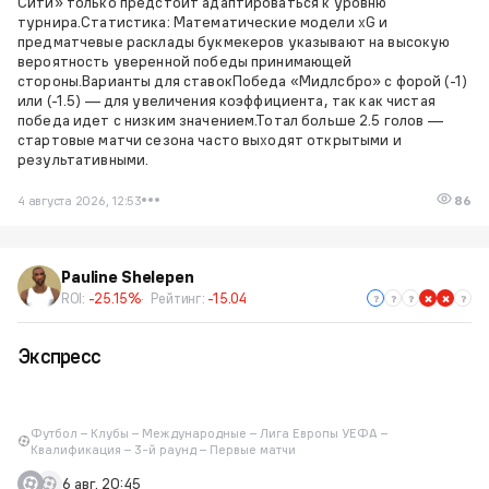
Сити» только предстоит адаптироваться к уровню
турнира.Статистика: Математические модели xG и
предматчевые расклады букмекеров указывают на высокую
вероятность уверенной победы принимающей
стороны.Варианты для ставокПобеда «Мидлсбро» с форой (-1)
или (-1.5) — для увеличения коэффициента, так как чистая
победа идет с низким значением.Тотал больше 2.5 голов —
стартовые матчи сезона часто выходят открытыми и
результативными.
4 августа 2026, 12:53
86
Pauline Shelepen
ROI:
-25.15%
Рейтинг:
-15.04
Экспресс
Футбол – Клубы – Международные – Лига Европы УЕФА –
Квалификация – 3-й раунд – Первые матчи
6 авг. 20:45