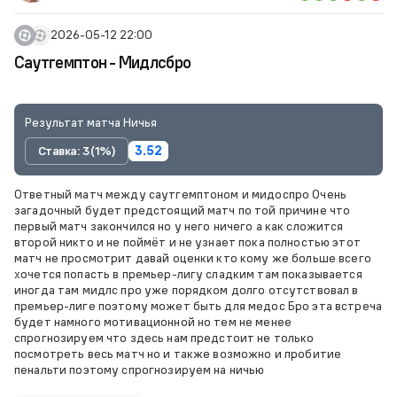
2026-05-12 22:00
Саутгемптон - Мидлсбро
Результат матча Ничья
Ставка: 3 (1%)
3.52
Ответный матч между саутгемптоном и мидоспро Очень
загадочный будет предстоящий матч по той причине что
первый матч закончился но у него ничего а как сложится
второй никто и не поймёт и не узнает пока полностью этот
матч не просмотрит давай оценки кто кому же больше всего
хочется попасть в премьер-лигу сладким там показывается
иногда там мидлс про уже порядком долго отсутствовал в
премьер-лиге поэтому может быть для медос Бро эта встреча
будет намного мотивационной но тем не менее
спрогнозируем что здесь нам предстоит не только
посмотреть весь матч но и также возможно и пробитие
пенальти поэтому спрогнозируем на ничью