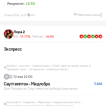
Результат:
+2.52
1
116
Комментарии
12 мая 2026, 14:37
Лора 2
ROI:
-10.73%
Рейтинг:
-46.86
Экспресс
Футбол – Англия – Чемпионшип – Плей-офф за право играть в
Премьер-лиге – 1/2 финала – Ответные матчи
12 мая 22:00
Саутгемптон - Мидлсбро
1.444
Доп. Результат Саутгемптон (победа) или ничья
Баскетбол – Румыния – Мужчины – Национальная лига –
Классификационный раунд – Матчи за 9-16 места