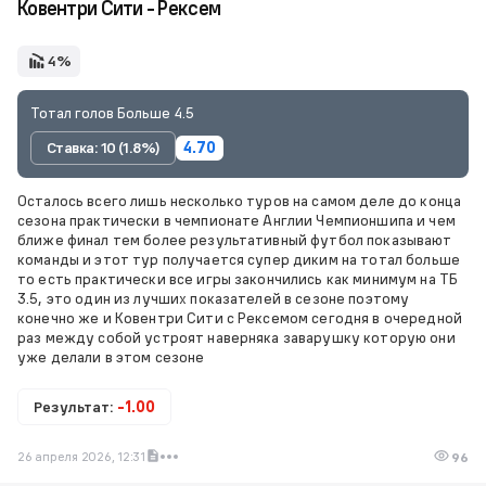
Ковентри Сити - Рексем
4%
Тотал голов Больше 4.5
Ставка: 10 (1.8%)
4.70
Осталось всего лишь несколько туров на самом деле до конца
сезона практически в чемпионате Англии Чемпионшипа и чем
ближе финал тем более результативный футбол показывают
команды и этот тур получается супер диким на тотал больше
то есть практически все игры закончились как минимум на ТБ
3.5, это один из лучших показателей в сезоне поэтому
конечно же и Ковентри Сити с Рексемом сегодня в очередной
раз между собой устроят наверняка заварушку которую они
уже делали в этом сезоне
Результат:
-1.00
26 апреля 2026, 12:31
96