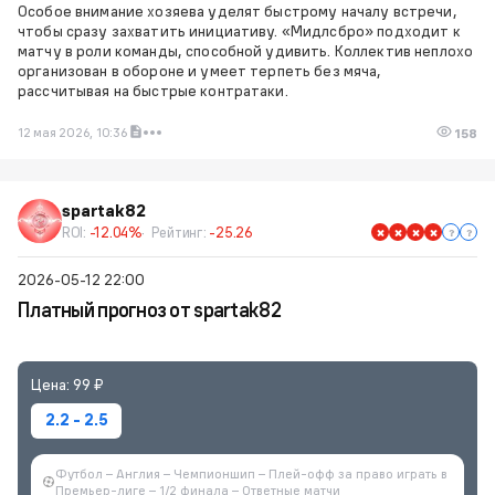
Особое внимание хозяева уделят быстрому началу встречи,
чтобы сразу захватить инициативу. «Мидлсбро» подходит к
матчу в роли команды, способной удивить. Коллектив неплохо
организован в обороне и умеет терпеть без мяча,
рассчитывая на быстрые контратаки.
12 мая 2026, 10:36
158
spartak82
ROI:
-12.04%
Рейтинг:
-25.26
2026-05-12 22:00
Платный прогноз от spartak82
Цена: 99 ₽
2.2 - 2.5
Футбол – Англия – Чемпионшип – Плей-офф за право играть в
Премьер-лиге – 1/2 финала – Ответные матчи