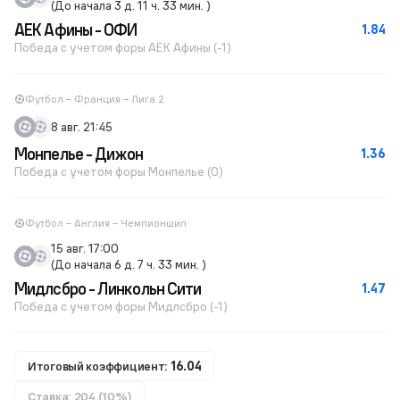
(До начала 3 д. 11 ч. 33 мин. )
АЕК Афины - ОФИ
1.84
Победа с учетом форы АЕК Афины (-1)
Футбол – Франция – Лига 2
8 авг. 21:45
Монпелье - Дижон
1.36
Победа с учетом форы Монпелье (0)
Футбол – Англия – Чемпионшип
15 авг. 17:00
(До начала 6 д. 7 ч. 33 мин. )
Мидлсбро - Линкольн Сити
1.47
Победа с учетом форы Мидлсбро (-1)
Итоговый коэффициент:
16.04
Ставка: 204 (10%)