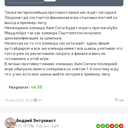
Также интереснейшая противостояние нас ждёт сегодня в
Лондоне где состоится финальная игра стыковых матчей за
выход в премьер-лигу.
Неожиданно команда Халл Сити будет играть против клуба
Mиддлсбро так как команда Саутгемптон получила
дисквалификацию за шпионаж.
Несмотря на то что команда хал сити идёт здесь явным
аутсайдером и все же команда имеет все шансы учитывая что
гости уже не расчитывали сыграть в финале и явно не
готовились к этой игре.
В личных противостояниях командах Халл Сити в последней
игре обыграла своего соперника со счётом 1-0 поэтому жду
что у них есть все шансы выйти сегодня в премьер-лигу.
Результат:
+6.30
23 мая 2026, 16:46
98
Андрей Энтузиаст
ROI:
17.17%
Рейтинг:
6.29