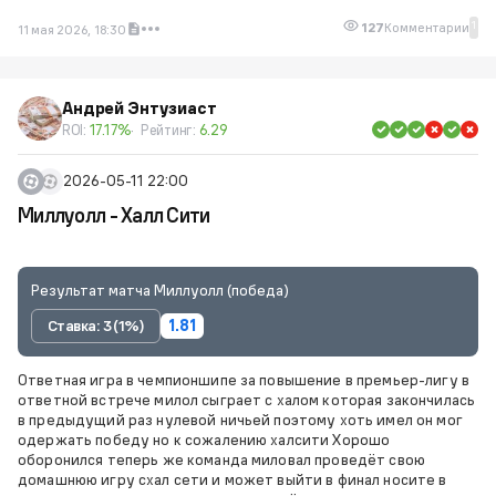
1
127
Комментарии
11 мая 2026, 18:30
Андрей Энтузиаст
ROI:
17.17%
Рейтинг:
6.29
2026-05-11 22:00
Миллуолл - Халл Сити
Результат матча Миллуолл (победа)
Ставка: 3 (1%)
1.81
Ответная игра в чемпионшипе за повышение в премьер-лигу в
ответной встрече милол сыграет с халом которая закончилась
в предыдущий раз нулевой ничьей поэтому хоть имел он мог
одержать победу но к сожалению халсити Хорошо
оборонился теперь же команда миловал проведёт свою
домашнюю игру схал сети и может выйти в финал носите в