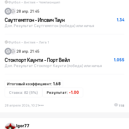
Футбол – Англия – Чемпионшип
28 апр. 21:45
Саутгемптон - Ипсвич Таун
1.34
Доп. Результат Саутгемптон (победа) или ничья
Футбол – Англия – Лига 1
28 апр. 21:45
Стокпорт Каунти - Порт Вейл
1.055
Доп. Результат Стокпорт Каунти (победа) или ничья
Итоговый коэффициент:
1.68
Ставка: 82 (5%)
Результат:
-1.00
28 апреля 2026, 10:21
118
Igor77