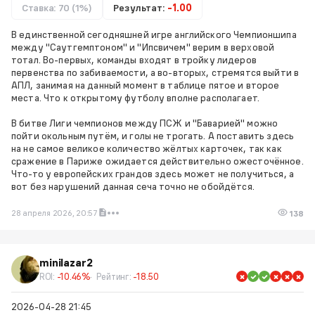
Ставка: 70 (1%)
Результат:
-1.00
В единственной сегодняшней игре английского Чемпионшипа
между "Саутгемптоном" и "Ипсвичем" верим в верховой
тотал. Во-первых, команды входят в тройку лидеров
первенства по забиваемости, а во-вторых, стремятся выйти в
АПЛ, занимая на данный момент в таблице пятое и второе
места. Что к открытому футболу вполне располагает.
В битве Лиги чемпионов между ПСЖ и "Баварией" можно
пойти окольным путём, и голы не трогать. А поставить здесь
на не самое великое количество жёлтых карточек, так как
сражение в Париже ожидается действительно ожесточённое.
Что-то у европейских грандов здесь может не получиться, а
вот без нарушений данная сеча точно не обойдётся.
28 апреля 2026, 20:57
138
minilazar2
ROI:
-10.46%
Рейтинг:
-18.50
2026-04-28 21:45