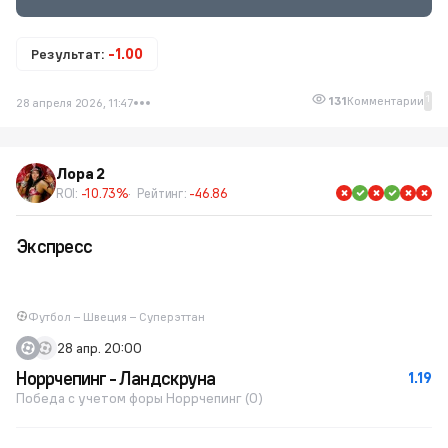
Результат:
-1.00
1
131
Комментарии
28 апреля 2026, 11:47
Лора 2
ROI:
-10.73%
Рейтинг:
-46.86
Экспресс
Футбол – Швеция – Суперэттан
28 апр. 20:00
Норрчепинг - Ландскруна
1.19
Победа с учетом форы Норрчепинг (0)