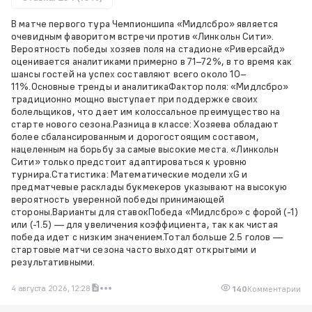
В матче первого тура Чемпионшипа «Мидлсбро» является
очевидным фаворитом встречи против «Линкольн Сити».
Вероятность победы хозяев поля на стадионе «Риверсайд»
оценивается аналитиками примерно в 71–72%, в то время как
шансы гостей на успех составляют всего около 10–
11%.Основные тренды и аналитикаФактор поля: «Мидлсбро»
традиционно мощно выступает при поддержке своих
болельщиков, что дает им колоссальное преимущество на
старте нового сезона.Разница в классе: Хозяева обладают
более сбалансированным и дорогостоящим составом,
нацеленным на борьбу за самые высокие места. «Линкольн
Сити» только предстоит адаптироваться к уровню
турнира.Статистика: Математические модели xG и
предматчевые расклады букмекеров указывают на высокую
вероятность уверенной победы принимающей
стороны.Варианты для ставокПобеда «Мидлсбро» с форой (-1)
или (-1.5) — для увеличения коэффициента, так как чистая
победа идет с низким значением.Тотал больше 2.5 голов —
стартовые матчи сезона часто выходят открытыми и
результативными.
4 августа 2026, 12:28
140
Комментарии