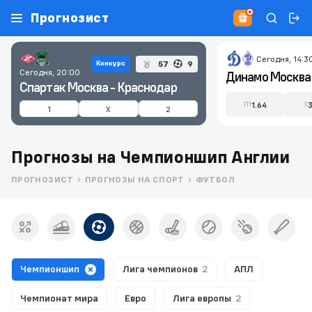
Прогнозист
Сегодня, 14:3
57
9
Конкурс
Сегодня, 20:00
Спартак Москва - Краснодар
1.64
П1
X
1
X
2
Прогнозы на Чемпионшип Англии
ПРОГНОЗИСТ
ПРОГНОЗЫ НА СПОРТ
ФУТБОЛ
Чемпионшип
Лига чемпионов
2
АПЛ
Чемпионат мира
Евро
Лига европы
2