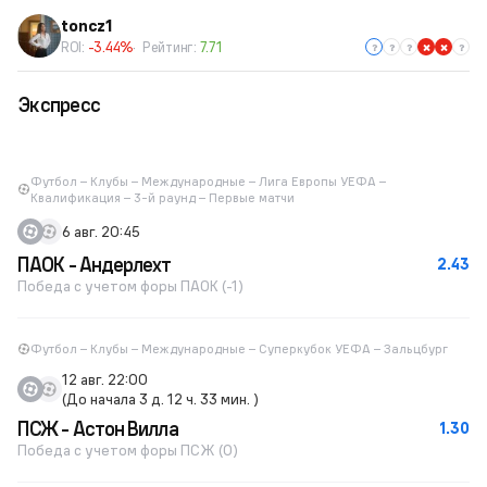
toncz1
ROI:
-3.44%
Рейтинг:
7.71
Экспресс
Футбол – Клубы – Международные – Лига Европы УЕФА –
Квалификация – 3-й раунд – Первые матчи
6 авг. 20:45
ПАОК - Андерлехт
2.43
Победа с учетом форы ПАОК (-1)
Футбол – Клубы – Международные – Суперкубок УЕФА – Зальцбург
12 авг. 22:00
(До начала 3 д. 12 ч. 33 мин. )
ПСЖ - Астон Вилла
1.30
Победа с учетом форы ПСЖ (0)