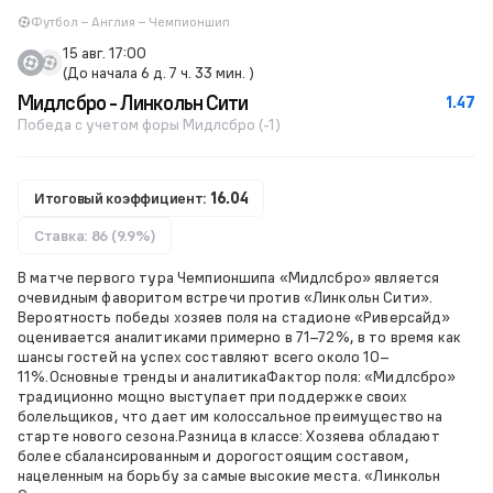
Футбол – Англия – Чемпионшип
15 авг. 17:00
(До начала 6 д. 7 ч. 33 мин. )
Мидлсбро - Линкольн Сити
1.47
Победа с учетом форы Мидлсбро (-1)
Итоговый коэффициент:
16.04
Ставка: 86 (9.9%)
В матче первого тура Чемпионшипа «Мидлсбро» является
очевидным фаворитом встречи против «Линкольн Сити».
Вероятность победы хозяев поля на стадионе «Риверсайд»
оценивается аналитиками примерно в 71–72%, в то время как
шансы гостей на успех составляют всего около 10–
11%.Основные тренды и аналитикаФактор поля: «Мидлсбро»
традиционно мощно выступает при поддержке своих
болельщиков, что дает им колоссальное преимущество на
старте нового сезона.Разница в классе: Хозяева обладают
более сбалансированным и дорогостоящим составом,
нацеленным на борьбу за самые высокие места. «Линкольн