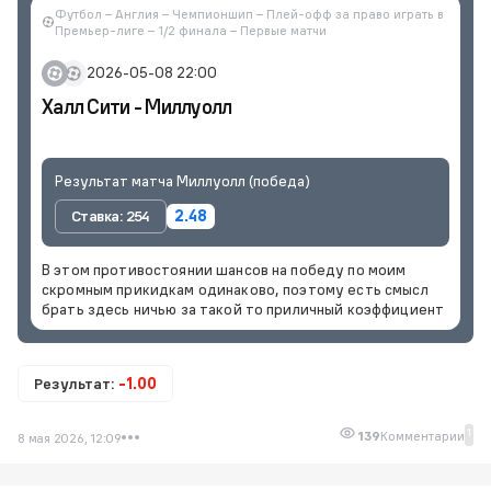
Футбол – Англия – Чемпионшип – Плей-офф за право играть в
Премьер-лиге – 1/2 финала – Первые матчи
2026-05-08 22:00
Халл Сити - Миллуолл
Результат матча Миллуолл (победа)
Ставка: 254
2.48
В этом противостоянии шансов на победу по моим
скромным прикидкам одинаково, поэтому есть смысл
брать здесь ничью за такой то приличный коэффициент
Результат:
-1.00
1
139
Комментарии
8 мая 2026, 12:09