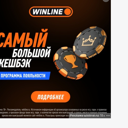
Реклама winline.ru 18+