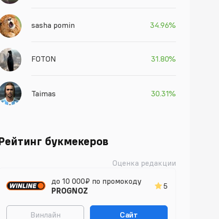
sasha pomin
34.96%
FOTON
31.80%
Taimas
30.31%
Рейтинг букмекеров
Оценка редакции
до 10 000₽ по промокоду
5
PROGNOZ
Винлайн
Сайт