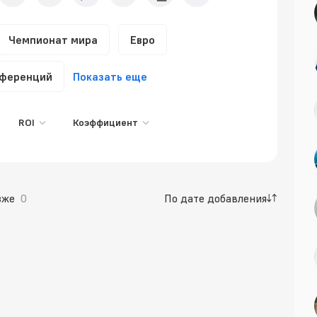
Чемпионат мира
Евро
нференций
Показать еще
ROI
Коэффициент
зже
0
По дате добавления