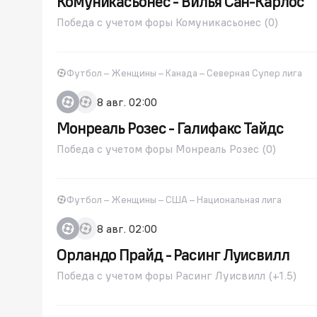
Комуникасьонес - Вилья Сан-Карлос
Победа с учетом форы Комуникасьонес (0)
Футбол – Женщины – Канада – Северная Супер лига
8 авг. 02:00
Монреаль Розес - Галифакс Тайдс
Победа с учетом форы Монреаль Розес (0)
Футбол – Женщины – США – Национальная лига
8 авг. 02:00
Орландо Прайд - Расинг Луисвилл
Победа с учетом форы Расинг Луисвилл (+1.5)