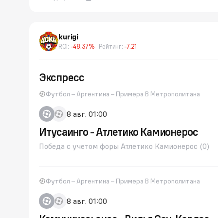
kurigi
ROI:
-48.37%
Рейтинг:
-7.21
Экспресс
Футбол – Аргентина – Примера B Метрополитана
8 авг. 01:00
Итусаинго - Атлетико Камионерос
Победа с учетом форы Атлетико Камионерос (0)
Футбол – Аргентина – Примера B Метрополитана
8 авг. 01:00