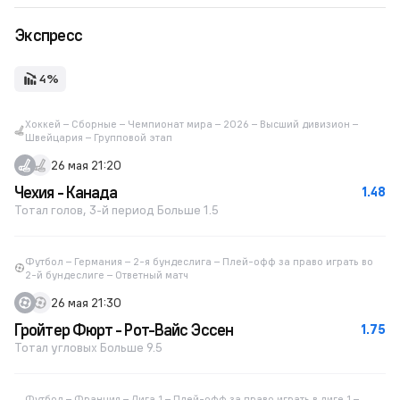
Экспресс
4%
Хоккей – Сборные – Чемпионат мира – 2026 – Высший дивизион –
Швейцария – Групповой этап
26 мая 21:20
Чехия - Канада
1.48
Тотал голов, 3-й период Больше 1.5
Футбол – Германия – 2-я бундеслига – Плей-офф за право играть во
2-й бундеслиге – Ответный матч
26 мая 21:30
Гройтер Фюрт - Рот-Вайс Эссен
1.75
Тотал угловых Больше 9.5
Футбол – Франция – Лига 1 – Плей-офф за право играть в лиге 1 –