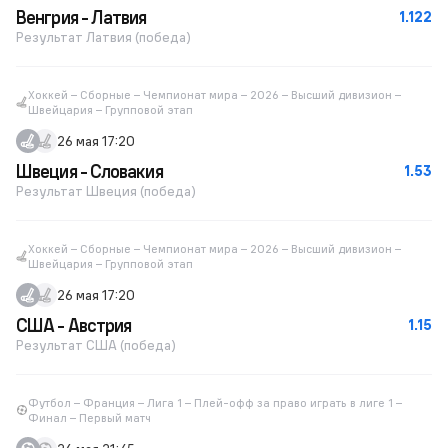
Венгрия - Латвия
1.122
Результат Латвия (победа)
Хоккей – Сборные – Чемпионат мира – 2026 – Высший дивизион –
Швейцария – Групповой этап
26 мая 17:20
Швеция - Словакия
1.53
Результат Швеция (победа)
Хоккей – Сборные – Чемпионат мира – 2026 – Высший дивизион –
Швейцария – Групповой этап
26 мая 17:20
США - Австрия
1.15
Результат США (победа)
Футбол – Франция – Лига 1 – Плей-офф за право играть в лиге 1 –
Финал – Первый матч