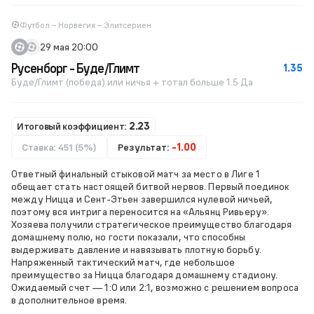
Футбол – Норвегия – Элитсериен
29 мая 20:00
Русенборг - Буде/Глимт
1.35
Буде/Глимт (победа) или ничья + тотал больше 1.5 Да
Итоговый коэффициент:
2.23
Ставка: 451 (5%)
Результат:
-1.00
Ответный финальный стыковой матч за место в Лиге 1
обещает стать настоящей битвой нервов. Первый поединок
между Ницца и Сент-Этьен завершился нулевой ничьей,
поэтому вся интрига переносится на «Альянц Ривьеру».
Хозяева получили стратегическое преимущество благодаря
домашнему полю, но гости показали, что способны
выдерживать давление и навязывать плотную борьбу.
Напряженный тактический матч, где небольшое
преимущество за Ницца благодаря домашнему стадиону.
Ожидаемый счет — 1:0 или 2:1, возможно с решением вопроса
в дополнительное время.