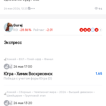
26 мая 2026, 12:23
94
Gurej
ROI:
-28.86%
Рейтинг:
-2.01
Экспресс
Хоккей – ВХЛ – Плей-офф – Финал
26 мая 17:00
Югра - Химик Воскресенск
1.65
Победа с учетом форы Югра (0)
Хоккей – Сборные – Чемпионат мира – 2026 – Высший дивизион –
Швейцария – Групповой этап
26 мая 13:20