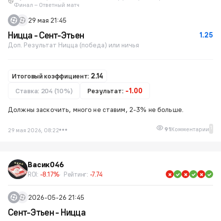
Финал – Ответный матч
29 мая 21:45
Ницца - Сент-Этьен
1.25
Доп. Результат Ницца (победа) или ничья
Итоговый коэффициент:
2.14
Ставка: 204 (10%)
Результат:
-1.00
Должны заскочить, много не ставим, 2-3% не больше.
1
91
Комментарии
29 мая 2026, 08:22
Васик046
ROI:
-8.17%
Рейтинг:
-7.74
2026-05-26 21:45
Сент-Этьен - Ницца