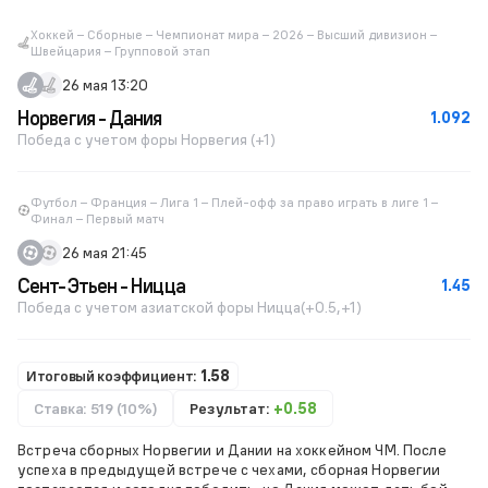
Хоккей – Сборные – Чемпионат мира – 2026 – Высший дивизион –
Швейцария – Групповой этап
26 мая 13:20
Норвегия - Дания
1.092
Победа с учетом форы Норвегия (+1)
Футбол – Франция – Лига 1 – Плей-офф за право играть в лиге 1 –
Финал – Первый матч
26 мая 21:45
Сент-Этьен - Ницца
1.45
Победа с учетом азиатской форы Ницца(+0.5,+1)
Итоговый коэффициент:
1.58
Ставка: 519 (10%)
Результат:
+0.58
Встреча сборных Норвегии и Дании на хоккейном ЧМ. После
успеха в предыдущей встрече с чехами, сборная Норвегии