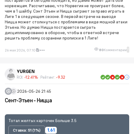
постарается и сегодня победить, но Дания может дать бой
норвежцам. Рассчитываю, что Норвегия не проиграет более,
чем в 1 шайбу. Сэнт Этьен и Ницца сыграют за право играть в
Лиге 1 в следующем сезоне. В первой встрече на выезде
Ницца может столкнуться с проблемами в виде мощной атаки
Этьена. Но думаю Ницца постарается сыграть
дисциплинированно в обороне, чтобы в ответной встрече
решить проблему созранени прописки в 1 Лиге!
1
80
Комментарии
26 мая 2026, 07:10
YURGEN
ROI:
-12.41%
Рейтинг:
-9.32
2026-05-26 21:45
Сент-Этьен - Ницца
Тотал желтых карточек Больше 3.5
Ставка: 51 (1%)
1.61