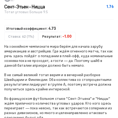
Сент-Этьен - Ницца
1.76
Тотал угловых Больше 9.5
Итоговый коэффициент:
4.73
Ставка: 62 (1%)
Результат:
-1.00
На хоккейном чемпионате мира берём для начала зарубу
американцев и австрийцев. Где ждём огненного матча, так как
речь здесь пойдёт о попадании в плей-офф, куда номинальные
хозяева пока не проходят, а гости — да. Поэтому шайб в
данной баталии априори должно быть немало.
В не самый великий тотал верим и в вечерней разборке
Швейцарии и Финляндии. Оба коллектива со стопроцентными
результатами лидируют в группе А, поэтому встреча должна
получиться здесь крайне интересной.
Во французском футбольном стыке "Сент-Этьена" и "Ниццы"
ждём приличного количества угловых ударов. Кто кого здесь
переиграет — пока неясно, так как встречаются соперники из
разных дивизионов, но много и целенаправленно атаковать
однозначно будут оба.