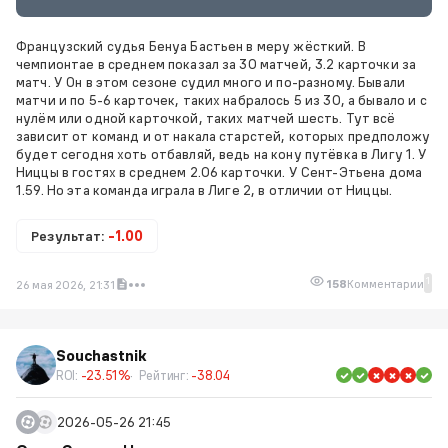
Французский судья Бенуа Бастьен в меру жёсткий. В
чемпионтае в среднем показал за 30 матчей, 3.2 карточки за
матч. У Он в этом сезоне судил много и по-разному. Бывали
матчи и по 5-6 карточек, таких набралось 5 из 30, а бывало и с
нулём или одной карточкой, таких матчей шесть. Тут всё
зависит от команд и от накала старстей, которых предположу
будет сегодня хоть отбавляй, ведь на кону путёвка в Лигу 1. У
Ниццы в гостях в среднем 2.06 карточки. У Сент-Этьена дома
1.59. Но эта команда играла в Лиге 2, в отличии от Ниццы.
Результат:
-1.00
1
158
Комментарии
26 мая 2026, 21:31
Souchastnik
ROI:
-23.51%
Рейтинг:
-38.04
2026-05-26 21:45