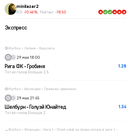
minilazar2
ROI:
-10.46%
Рейтинг:
-18.50
Экспресс
Футбол – Латвия – Вирслига
29 мая 18:00
Рига ФК - Гробиня
1.28
Тотал голов Больше 2.5
Футбол – Ирландия – Премьер-дивизион
29 мая 21:45
Шелбурн - Голуэй Юнайтед
1.34
Тотал голов Больше 2
Футбол – Франция – Лига 1 – Плей-офф за право играть в лиге 1 –