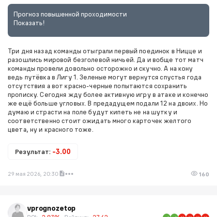
Прогноз повышенной проходимости
Показать!
Три дня назад команды отыграли первый поединок в Ницце и
разошлись мировой безголевой ничьей. Да и вобще тот матч
команды провели довольно осторожно и скучно. А на кону
ведь путёвка в Лигу 1. Зеленые могут вернутся спустья года
отсутствия а вот красно-черные попытаются сохранить
прописку. Сегодня жду более активную игру в атаке и конечно
же ещё больше угловых. В предадущем подали 12 на двоих. Но
думаю и страсти на поле будут кипеть не на шутку и
соответственно стоит ожидать много карточек желтого
цвета, ну и красного тоже.
Результат:
-3.00
29 мая 2026, 20:30
160
vprognozetop