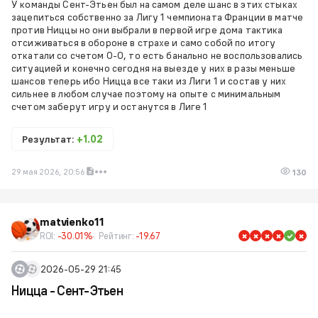
У команды Сент-Этьен был на самом деле шанс в этих стыках
зацепиться собственно за Лигу 1 чемпионата Франции в матче
против Ниццы но они выбрали в первой игре дома тактика
отсиживаться в обороне в страхе и само собой по итогу
откатали со счетом 0-0, то есть банально не воспользовались
ситуацией и конечно сегодня на выезде у них в разы меньше
шансов теперь ибо Ницца все таки из Лиги 1 и состав у них
сильнее в любом случае поэтому на опыте с минимальным
счетом заберут игру и останутся в Лиге 1
Результат:
+1.02
29 мая 2026, 20:56
130
matvienko11
ROI:
-30.01%
Рейтинг:
-19.67
2026-05-29 21:45
Ницца - Сент-Этьен