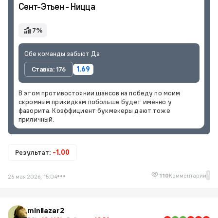
Сент-Этьен - Ницца
7%
Обе команды забьют Да
Ставка: 176
1.69
В этом противостоянии шансов на победу по моим
скромным прикидкам побольше будет именно у
фаворита. Коэффициент букмекеры дают тоже
приличный.
Результат:
-1.00
1
110
Комментарии
26 мая 2026, 15:04
minilazar2