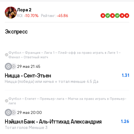
Лора 2
ROI:
-10.70%
Рейтинг:
-45.86
Экспресс
Футбол – Франция – Лига 1 – Плей-офф за право играть в Лиге 1 –
Финал – Ответный матч
29 мая 21:45
Ницца - Сент-Этьен
1.31
Ницца (победа) или ничья + тотал меньше 4.5 Да
Футбол – Египет – Премьер-лига – Матчи за право играть в Премьер-
лиге
29 мая 20:00
Нэйшнл Банк - Аль-Иттихад Александрия
1.26
Тотал голов Меньше 3