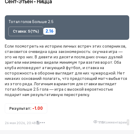
Сент-Этьен - Ницца
Тотал голов Больше 2.5
Ставка: 5 (1%)
2.16
Если посмотреть на историю личных встреч этих соперников,
становится очевидна одна закономерность: скучная игра —
это не про них. В девяти из десяти последних очных дуэлей
зрители неизменно видели минимум три взятия ворот. Оба
клуба исповедуют атакующий футбол, и ставка на
осторожность в обороне выглядит для них чужеродной. Нет
никаких оснований полагать, что предстоящий матч выбьется
из этого ряда. Логичным вариантом для ставки выглядит
тотал больше 2.5 гола — игра с высокой вероятностью
подарит нам результативную перестрелку.
Результат:
-1.00
1
115
Комментарии
26 мая 2026, 20:48