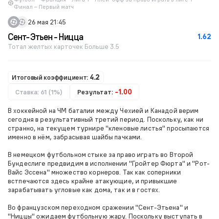
Финал – Первый матч
26 мая 21:45
Сент-Этьен - Ницца
1.62
Тотал желтых карточек Больше 3.5
Итоговый коэффициент:
4.2
Ставка: 61 (1%)
Результат:
-1.00
В хоккейной на ЧМ баталии между Чехией и Канадой верим
сегодня в результативный третий период. Поскольку, как ни
странно, на текущем турнире "кленовые листья" просыпаются
именно в нём, забрасывая шайбы пачками.
В немецком футбольном стыке за право играть во Второй
Бундеслиге предвидим в исполнении "Гройтер Фюрта" и "Рот-
Вайс Эссена" множество корнеров. Так как соперники
встпечаются здесь крайне атакующие, и привыкшие
зарабатывать угловые как дома, так и в гостях.
Во французском переходном сражении "Сент-Этьена" и
"Ниццы" ожидаем футбольную жару. Поскольку выступать в