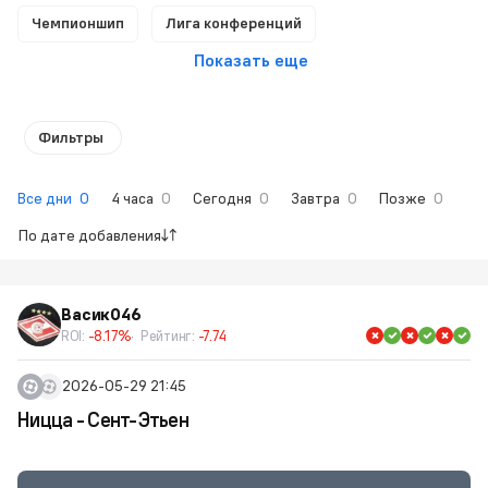
Чемпионшип
Лига конференций
Показать еще
Фильтры
Все дни
0
4 часа
0
Сегодня
0
Завтра
0
Позже
0
По дате добавления
Васик046
ROI:
-8.17%
Рейтинг:
-7.74
2026-05-29 21:45
Ницца - Сент-Этьен