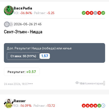
Вася Рыба
ROI:
-36.84%
Рейтинг:
-5.25
2026-05-26 21:45
Сент-Этьен - Ницца
Доп. Результат Ницца (победа) или ничья
Ставка: 55 (9.9%)
1.57
Результат:
+0.57
1
156
Комментарии
26 мая 2026, 18:07
Rasser
ROI:
-16.09%
Рейтинг:
-13.72