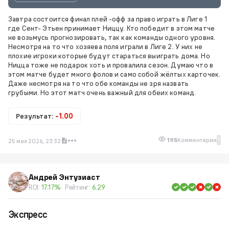
Завтра состоится финал плей -офф за право играть в Лиге 1
где Сент- Этьен принимает Ниццу. Кто победит в этом матче
не возьмусь прогнозировать, так как команды одного уровня.
Несмотря на то что хозяева поля играли в Лиге 2. У них не
плохие игроки которые будут стараться выиграть дома. Но
Ницца тоже не подарок хоть и провалила сезон. Думаю что в
этом матче будет много фолов и само собой жёлтых карточек.
Даже несмотря на то что обе команды не зря назвать
грубыми. Но этот матч очень важный для обеих команд.
Результат:
-1.00
1
195
Комментарии
25 мая 2026, 23:32
Андрей Энтузиаст
ROI:
17.17%
Рейтинг:
6.29
Экспресс