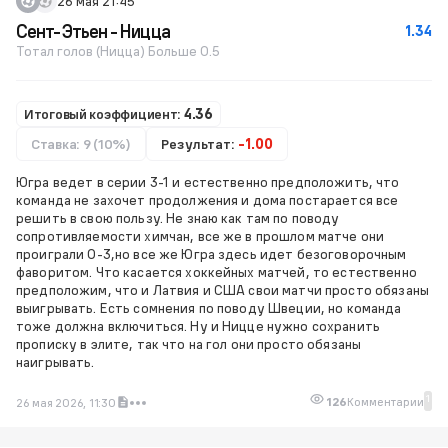
26 мая 21:45
Сент-Этьен - Ницца
1.34
Тотал голов (Ницца) Больше 0.5
Итоговый коэффициент:
4.36
Ставка: 9 (10%)
Результат:
-1.00
Югра ведет в серии 3-1 и естественно предположить, что
команда не захочет продолжения и дома постарается все
решить в свою пользу. Не знаю как там по поводу
сопротивляемости химчан, все же в прошлом матче они
проиграли 0-3,но все же Югра здесь идет безоговорочным
фаворитом. Что касается хоккейных матчей, то естественно
предположим, что и Латвия и США свои матчи просто обязаны
выигрывать. Есть сомнения по поводу Швеции, но команда
тоже должна включиться. Ну и Ницце нужно сохранить
прописку в элите, так что на гол они просто обязаны
наигрывать.
1
126
Комментарии
26 мая 2026, 11:30