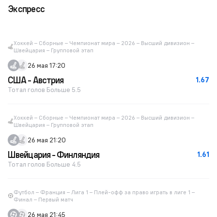
Экспресс
Хоккей – Сборные – Чемпионат мира – 2026 – Высший дивизион –
Швейцария – Групповой этап
26 мая 17:20
США - Австрия
1.67
Тотал голов Больше 5.5
Хоккей – Сборные – Чемпионат мира – 2026 – Высший дивизион –
Швейцария – Групповой этап
26 мая 21:20
Швейцария - Финляндия
1.61
Тотал голов Больше 4.5
Футбол – Франция – Лига 1 – Плей-офф за право играть в лиге 1 –
Финал – Первый матч
26 мая 21:45