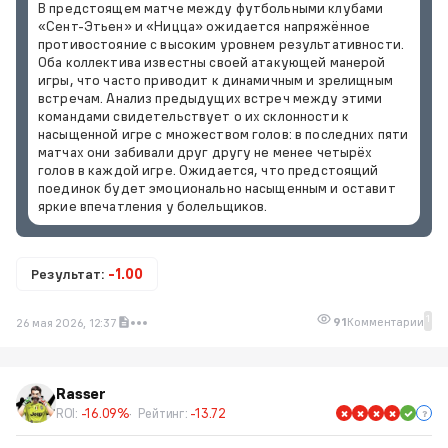
В предстоящем матче между футбольными клубами
«Сент-Этьен» и «Ницца» ожидается напряжённое
противостояние с высоким уровнем результативности.
Оба коллектива известны своей атакующей манерой
игры, что часто приводит к динамичным и зрелищным
встречам. Анализ предыдущих встреч между этими
командами свидетельствует о их склонности к
насыщенной игре с множеством голов: в последних пяти
матчах они забивали друг другу не менее четырёх
голов в каждой игре. Ожидается, что предстоящий
поединок будет эмоционально насыщенным и оставит
яркие впечатления у болельщиков.
Результат:
-1.00
1
91
Комментарии
26 мая 2026, 12:37
Rasser
ROI:
-16.09%
Рейтинг:
-13.72