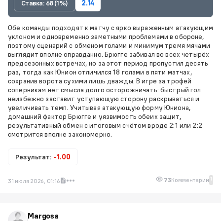
Ставка: 68 (1%)
2.14
Обе команды подходят к матчу с ярко выраженным атакующим
уклоном и одновременно заметными проблемами в обороне,
поэтому сценарий с обменом голами и минимум тремя мячами
выглядит вполне оправданно. Брюгге забивал во всех четырёх
предсезонных встречах, но за этот период пропустил десять
раз, тогда как Юнион отличился 18 голами в пяти матчах,
сохранив ворота сухими лишь дважды. В игре за трофей
соперникам нет смысла долго осторожничать: быстрый гол
неизбежно заставит уступающую сторону раскрываться и
увеличивать темп. Учитывая атакующую форму Юниона,
домашний фактор Брюгге и уязвимость обеих защит,
результативный обмен с итоговым счётом вроде 2:1 или 2:2
смотрится вполне закономерно.
Результат:
-1.00
1
73
Комментарии
31 июля 2026, 01:16
Margosa