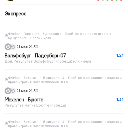
Экспресс
Футбол – Германия – Бундеслига – Плей-офф за право играть в
Бундеслиге – Первый матч
21 мая 21:30
Вольфсбург - Падерборн 07
1.21
Доп. Результат Вольфсбург (победа) или ничья
Футбол – Бельгия – 1-й дивизион A – Плей-офф за звание чемпиона и
право играть в Лиге чемпионов UEFA
21 мая 21:30
Мехелен - Брюгге
1.31
Результат матча Брюгге (победа)
Футбол – Бельгия – 1-й дивизион A – Плей-офф за звание чемпиона и
право играть в Лиге чемпионов UEFA