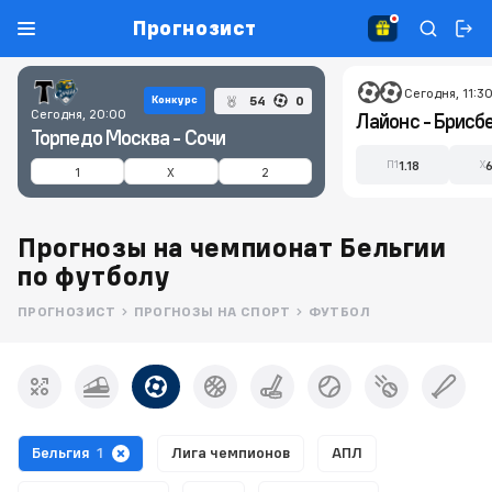
Прогнозист
Сегодня, 11:3
54
0
Конкурс
Сегодня, 20:00
Лайонc - Брисбе
Торпедо Москва - Сочи
1.18
П1
X
1
X
2
Прогнозы на чемпионат Бельгии
по футболу
ПРОГНОЗИСТ
ПРОГНОЗЫ НА СПОРТ
ФУТБОЛ
Бельгия
1
Лига чемпионов
АПЛ