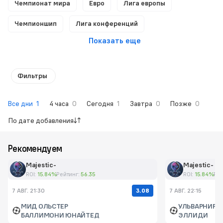
Чемпионат мира
Евро
Лига европы
Чемпионшип
Лига конференций
Показать еще
Фильтры
Все дни
1
4 часа
0
Сегодня
1
Завтра
0
Позже
0
По дате добавления
Рекомендуем
Majestic-
Majestic-
ROI:
15.84%
Рейтинг:
56.35
ROI:
15.84%
Рей
3.08
7 АВГ. 21:30
7 АВГ. 22:15
МИД ОЛЬСТЕР
УЛЬВАРНИР
БАЛЛИМОНИ ЮНАЙТЕД
ЭЛЛИДИ