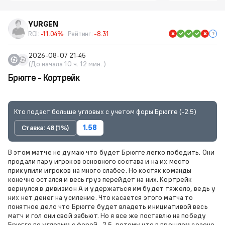
YURGEN
ROI:
-11.04%
Рейтинг:
-8.31
2026-08-07 21:45
(До начала 10 ч. 12 мин. )
Брюгге - Кортрейк
Кто подаст больше угловых с учетом форы Брюгге (-2.5)
Ставка: 48 (1%)
1.58
В этом матче не думаю что будет Брюгге легко победить. Они
продали пару игроков основного состава и на их место
прикупили игроков на много слабее. Но костяк команды
конечно остался и весь груз перейдет на них. Кортрейк
вернулся в дивизион А и удержаться им будет тяжело, ведь у
них нет денег на усиление. Что касается этого матча то
понятное дело что Брюгге будет владеть инициативой весь
матч и гол они свой забьют. Но я все же поставлю на победу
Брюгге по угловым с форой -2.5, потому что в прошлом сезоне