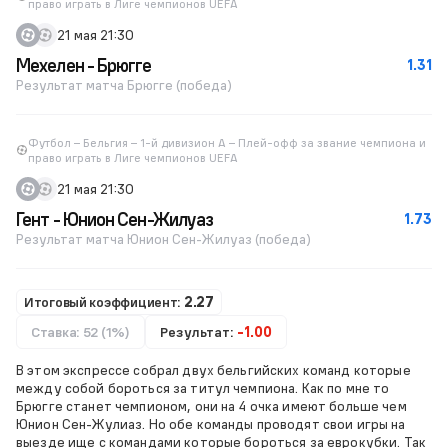
право играть в Лиге чемпионов UEFA
21 мая 21:30
Мехелен - Брюгге
1.31
Результат матча Брюгге (победа)
Футбол – Бельгия – 1-й дивизион A – Плей-офф за звание чемпиона и
право играть в Лиге чемпионов UEFA
21 мая 21:30
Гент - Юнион Сен-Жилуаз
1.73
Результат матча Юнион Сен-Жилуаз (победа)
Итоговый коэффициент:
2.27
Ставка: 52 (1%)
Результат:
-1.00
В этом экспрессе собрал двух бельгийских команд которые
между собой бороться за титул чемпиона. Как по мне то
Брюгге станет чемпионом, они на 4 очка имеют больше чем
Юнион Сен-Жулиаз. Но обе команды проводят свои игры на
выезде ище с командами которые бороться за еврокубки. Так