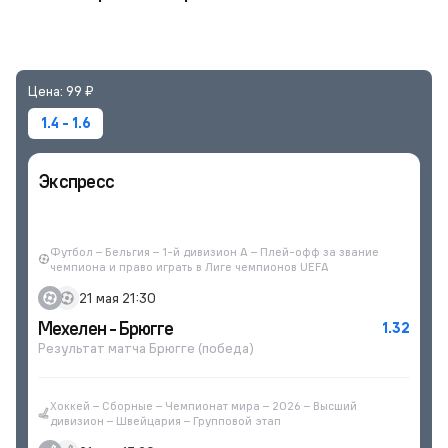
Экспресс
Цена: 99 ₽
1.4 - 1.6
Экспресс
Футбол – Бельгия – 1-й дивизион A – Плей-офф за звание
чемпиона и право играть в Лиге чемпионов UEFA
21 мая 21:30
Мехелен - Брюгге
1.32
Результат матча Брюгге (победа)
Хоккей – Сборные – Чемпионат мира – 2026 – Высший
дивизион – Швейцария – Групповой этап