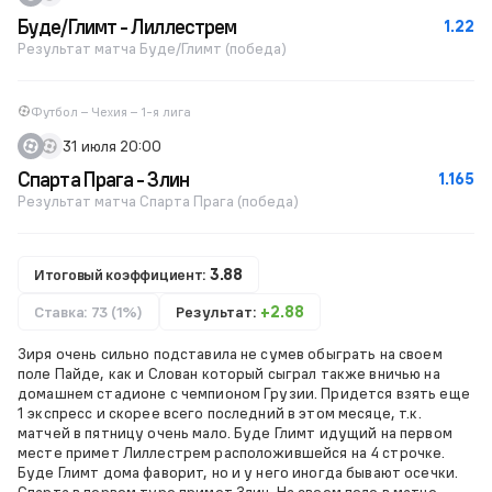
Буде/Глимт - Лиллестрем
1.22
Результат матча Буде/Глимт (победа)
Футбол – Чехия – 1-я лига
31 июля 20:00
Спарта Прага - Злин
1.165
Результат матча Спарта Прага (победа)
Итоговый коэффициент:
3.88
Ставка: 73 (1%)
Результат:
+2.88
Зиря очень сильно подставила не сумев обыграть на своем
поле Пайде, как и Слован который сыграл также вничью на
домашнем стадионе с чемпионом Грузии. Придется взять еще
1 экспресс и скорее всего последний в этом месяце, т.к.
матчей в пятницу очень мало. Буде Глимт идущий на первом
месте примет Лиллестрем расположившейся на 4 строчке.
Буде Глимт дома фаворит, но и у него иногда бывают осечки.
Спарта в первом туре примет Злин. На своем поле в матче