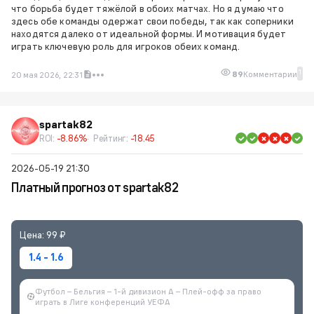
что борьба будет тяжёлой в обоих матчах. Но я думаю что
здесь обе команды одержат свои победы, так как соперники
находятся далеко от идеальной формы. И мотивация будет
играть ключевую роль для игроков обеих команд.
1
89
Комментарии
20 мая 2026, 22:31
spartak82
ROI:
-8.86%
Рейтинг:
-18.45
2026-05-19 21:30
Платный прогноз от spartak82
Цена: 99 ₽
1.4 - 1.6
Футбол – Бельгия – 1-й дивизион A – Плей-офф за право
играть в Лиге конференций УЕФА