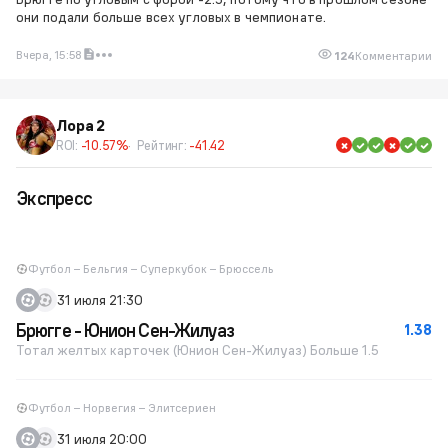
они подали больше всех угловых в чемпионате.
Вчера, 15:58
124
Комментарии
Лора 2
ROI:
-10.57%
Рейтинг:
-41.42
Экспресс
Футбол – Бельгия – Суперкубок – Брюссель
31 июля 21:30
Брюгге - Юнион Сен-Жилуаз
1.38
Тотал желтых карточек (Юнион Сен-Жилуаз) Больше 1.5
Футбол – Норвегия – Элитсериен
31 июля 20:00