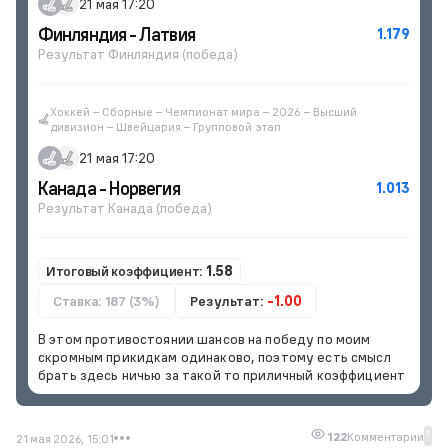
21 мая 17:20
Финляндия - Латвия
1.179
Результат Финляндия (победа)
Хоккей – Сборные – Чемпионат мира – 2026 – Высший
дивизион – Швейцария – Групповой этап
21 мая 17:20
Канада - Норвегия
1.013
Результат Канада (победа)
Итоговый коэффициент:
1.58
Ставка: 187 (3%)
Результат:
-1.00
В этом противостоянии шансов на победу по моим
скромным прикидкам одинаково, поэтому есть смысл
брать здесь ничью за такой то приличный коэффициент
1
122
Комментарии
21 мая 2026, 15:01