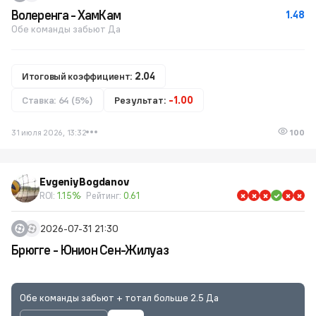
Волеренга - ХамКам
1.48
Обе команды забьют Да
Итоговый коэффициент:
2.04
Ставка: 64 (5%)
Результат:
-1.00
31 июля 2026, 13:32
100
EvgeniyBogdanov
ROI:
1.15%
Рейтинг:
0.61
2026-07-31 21:30
Брюгге - Юнион Сен-Жилуаз
Обе команды забьют + тотал больше 2.5 Да