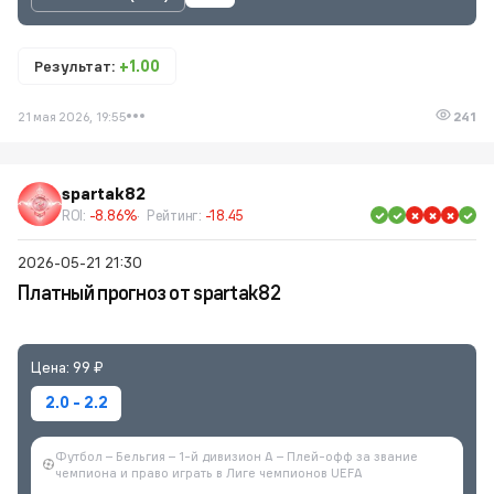
Результат:
+1.00
21 мая 2026, 19:55
241
spartak82
ROI:
-8.86%
Рейтинг:
-18.45
2026-05-21 21:30
Платный прогноз от spartak82
Цена: 99 ₽
2.0 - 2.2
Футбол – Бельгия – 1-й дивизион A – Плей-офф за звание
чемпиона и право играть в Лиге чемпионов UEFA