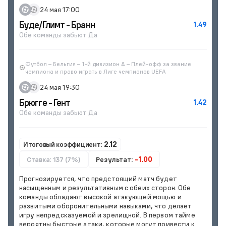
24 мая 17:00
Буде/Глимт - Бранн
1.49
Обе команды забьют Да
Футбол – Бельгия – 1-й дивизион A – Плей-офф за звание
чемпиона и право играть в Лиге чемпионов UEFA
24 мая 19:30
Брюгге - Гент
1.42
Обе команды забьют Да
Итоговый коэффициент:
2.12
Ставка: 137 (7%)
Результат:
-1.00
Прогнозируется, что предстоящий матч будет
насыщенным и результативным с обеих сторон. Обе
команды обладают высокой атакующей мощью и
развитыми оборонительными навыками, что делает
игру непредсказуемой и зрелищной. В первом тайме
вероятны быстрые атаки, которые могут привести к