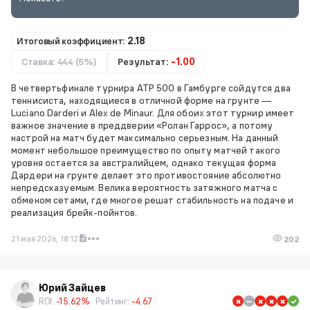
Итоговый коэффициент:
2.18
Ставка: 444 (5%)
Результат:
-1.00
В четвертьфинале турнира ATP 500 в Гамбурге сойдутся два
теннисиста, находящиеся в отличной форме на грунте —
Luciano Darderi и Alex de Minaur. Для обоих этот турнир имеет
важное значение в преддверии «Ролан Гаррос», а потому
настрой на матч будет максимально серьезным. На данный
момент небольшое преимущество по опыту матчей такого
уровня остается за австралийцем, однако текущая форма
Дардери на грунте делает это противостояние абсолютно
непредсказуемым. Велика вероятность затяжного матча с
обменом сетами, где многое решат стабильность на подаче и
реализация брейк-пойнтов.
21 мая 2026, 18:12
202
Юрий Зайцев
ROI:
-15.62%
Рейтинг:
-4.67