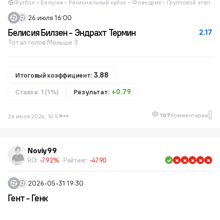
Футбол – Бельгия – Региональный кубок – Фландрия – Групповой этап
26 июля 16:00
Белисия Билзен - Эндрахт Термин
2.17
Тотал голов Меньше 3
Итоговый коэффициент:
3.88
Ставка: 1 (1%)
Результат:
+0.79
1
107
Комментарии
26 июля 2026, 10:51
Noviy99
ROI:
-7.92%
Рейтинг:
-47.90
2026-05-31 19:30
Гент - Генк