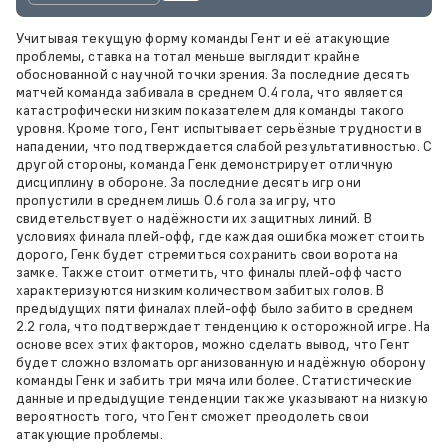
Учитывая текущую форму команды Гент и её атакующие
проблемы, ставка на тотал меньше выглядит крайне
обоснованной с научной точки зрения. За последние десять
матчей команда забивала в среднем 0.4 гола, что является
катастрофически низким показателем для команды такого
уровня. Кроме того, Гент испытывает серьёзные трудности в
нападении, что подтверждается слабой результативностью. С
другой стороны, команда Генк демонстрирует отличную
дисциплину в обороне. За последние десять игр они
пропустили в среднем лишь 0.6 гола за игру, что
свидетельствует о надёжности их защитных линий. В
условиях финала плей-офф, где каждая ошибка может стоить
дорого, Генк будет стремиться сохранить свои ворота на
замке. Также стоит отметить, что финалы плей-офф часто
характеризуются низким количеством забитых голов. В
предыдущих пяти финалах плей-офф было забито в среднем
2.2 гола, что подтверждает тенденцию к осторожной игре. На
основе всех этих факторов, можно сделать вывод, что Гент
будет сложно взломать организованную и надёжную оборону
команды Генк и забить три мяча или более. Статистические
данные и предыдущие тенденции также указывают на низкую
вероятность того, что Гент сможет преодолеть свои
атакующие проблемы.