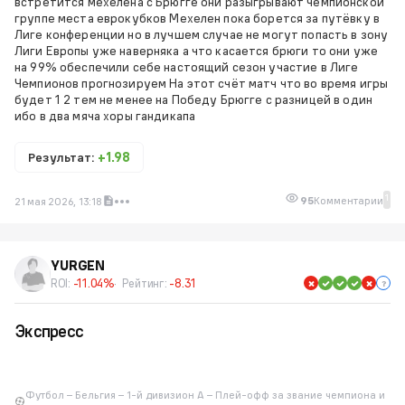
встретится мехелена с Брюгге они разыгрывают чемпионской
группе места еврокубков Мехелен пока борется за путёвку в
Лиге конференции но в лучшем случае не могут попасть в зону
Лиги Европы уже наверняка а что касается брюги то они уже
на 99% обеспечили себе настоящий сезон участие в Лиге
Чемпионов прогнозируем На этот счёт матч что во время игры
будет 1 2 тем не менее на Победу Брюгге с разницей в один
ибо в два мяча хоры гандикапа
Результат:
+1.98
1
95
Комментарии
21 мая 2026, 13:18
YURGEN
ROI:
-11.04%
Рейтинг:
-8.31
Экспресс
Футбол – Бельгия – 1-й дивизион A – Плей-офф за звание чемпиона и