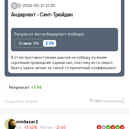
2026-05-21 21:30
Андерлехт - Сент-Трюйден
Результат матча Андерлехт (победа)
Ставка: 176
2.06
В этом противостоянии шансов на победу по моим
скромным прикидкам одинаково, поэтому есть смысл
брать здесь ничью за такой то приличный коэффициент
Результат:
+1.06
1
158
Комментарии
21 мая 2026, 18:45
minilazar2
ROI:
-13.52%
Рейтинг:
-21.65