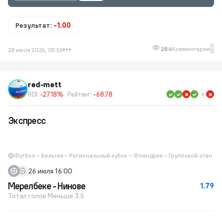
Результат:
-1.00
1
284
Комментарии
28 июля 2026, 05:55
red-mett
ROI:
-27.18%
Рейтинг:
-68.78
Экспресс
Футбол – Бельгия – Региональный кубок – Фландрия – Групповой этап
26 июля 16:00
Мерелбеке - Нинове
1.79
Тотал голов Меньше 3.5