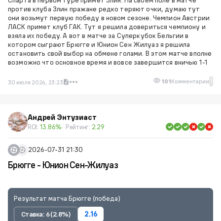
против клуба Злин пражане редко теряют очки, думаю тут
они возьмут первую победу в новом сезоне. Чемпион Австрии
ЛАСК примет клуб ГАК. Тут я решила довериться чемпиону и
взяла их победу. А вот в матче за Суперкубок Бельгии в
котором сыграют Брюгге и Юнион Сен Жилуаз я решила
остановить свой выбор на обмене голами. В этом матче вполне
возможно что основное время и вовсе завершится вничью 1-1
1
101
Комментарии
30 июля 2026, 23:23
Андрей Энтузиаст
ROI:
13.86%
Рейтинг:
2.29
2026-07-31 21:30
Брюгге - Юнион Сен-Жилуаз
Результат матча Брюгге (победа)
Ставка: 6 (2.8%)
2.16