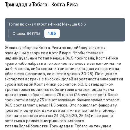
Тринидад и Тобаго - Коста-Рика
Тотал по очкам (Коста-Рика) Меньше 86.5
Ставка: 54 (1%)
1.83
Женская сборная Коста-Рики по волейболу является
очевидным фаворитом в этой паре. Чтобы ставка на
индивидуальный тотал меньше 86.5 проиграла, Коста-Рике
нужно либо набрать это количество очков в затяжном матче
из 4–5 сетов, либо сыграть три аномально долгих партии на
«балансе» (например, со счетом уровня 30:28). По оценкам
экспертов встреча с высокой долей вероятности завершится
сухой победой Коста-Рики со счетом 3:0. В стандартном
трехсетовом поединке победителю для выигрыша матча
достаточно набрать ровно 75 очков (25 очков за сет). Запас
прочности между 75 и выставленным букмекерами тоталом
86.5 составляет целых 11.5 очков. Это позволяет фавориту
провести одну или даже две затяжные партии (например,
выиграть сеты со счетом 26:24, 25:20, 25:15) и все равно
остаться в рамках выигрышного низового
тотала.Волейболистки Тринидада и Тобаго на текущем