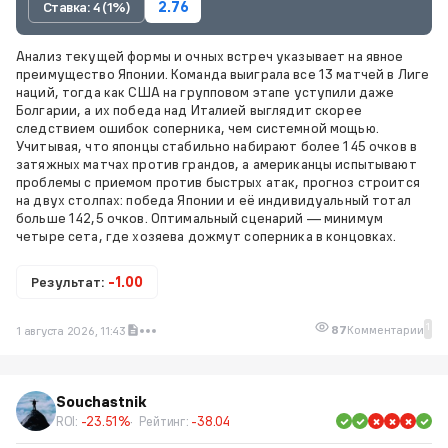
Ставка: 4 (1%)
2.76
Анализ текущей формы и очных встреч указывает на явное
преимущество Японии. Команда выиграла все 13 матчей в Лиге
наций, тогда как США на групповом этапе уступили даже
Болгарии, а их победа над Италией выглядит скорее
следствием ошибок соперника, чем системной мощью.
Учитывая, что японцы стабильно набирают более 145 очков в
затяжных матчах против грандов, а американцы испытывают
проблемы с приемом против быстрых атак, прогноз строится
на двух столпах: победа Японии и её индивидуальный тотал
больше 142,5 очков. Оптимальный сценарий — минимум
четыре сета, где хозяева дожмут соперника в концовках.
Результат:
-1.00
1
87
Комментарии
1 августа 2026, 11:43
Souchastnik
ROI:
-23.51%
Рейтинг:
-38.04