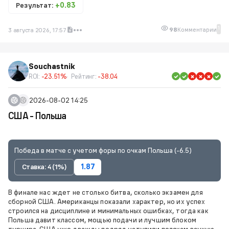
Результат:
+0.83
1
98
Комментарии
3 августа 2026, 17:57
Souchastnik
ROI:
-23.51%
Рейтинг:
-38.04
2026-08-02 14:25
США - Польша
Победа в матче с учетом форы по очкам Польша (-6.5)
Ставка: 4 (1%)
1.87
В финале нас ждет не столько битва, сколько экзамен для
сборной США. Американцы показали характер, но их успех
строился на дисциплине и минимальных ошибках, тогда как
Польша давит классом, мощью подачи и лучшим блоком
турнира. США уже дважды подряд уступили полякам всухую,