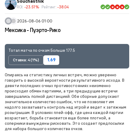
Souchastnik
ROI:
-23.51%
Рейтинг:
-38.04
2026-08-06 01:00
Мексика - Пуэрто-Рико
Тотал матча по очкам Больше 177.5
Ставка: 4 (1%)
1.69
Опираясь на статистику личных встреч, можно уверенно
говорить о высокой вероятности результативного исхода. В
девяти последних очных противостояниях неизменно
происходил обмен партиями, а три предыдущие встречи
завершались полной дистанцией. Обе сборные допускают
значительное количество ошибок, что не позволяет им
надолго захватывать контроль над игрой и ведет к затяжным
розыгрышам. В условиях плей-офф, где цена каждой партии
возрастает, борьба становится еще более плотной, а
соперники вынуждены рисковать. Это создает предпосылки
для набора большого количества очков.