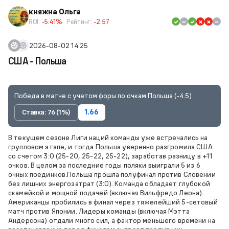
княжна Ольга
ROI:
-5.41%
Рейтинг:
-2.57
2026-08-02 14:25
США - Польша
Победа в матче с учетом форы по очкам Польша (-4.5)
Ставка: 76 (1%)
1.66
В текущем сезоне Лиги наций команды уже встречались на
групповом этапе, и тогда Польша уверенно разгромила США
со счетом 3:0 (25-20, 25-22, 25-22), заработав разницу в +11
очков. В целом за последние годы поляки выиграли 5 из 6
очных поединков.Польша прошла полуфинал против Словении
без лишних энергозатрат (3:0). Команда обладает глубокой
скамейкой и мощной подачей (включая Вильфредо Леона).
Американцы пробились в финал через тяжелейший 5-сетовый
матч против Японии. Лидеры команды (включая Мэтта
Андерсона) отдали много сил, а фактор меньшего времени на