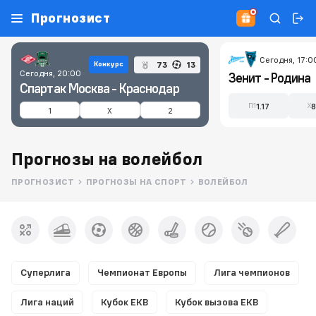
Прогнозист
Сегодня, 17:0
73
13
Конкурс
Сегодня, 20:00
Зенит - Родина
Спартак Москва - Краснодар
1.17
8
П1
X
1
X
2
Прогнозы на волейбол
ПРОГНОЗИСТ
ПРОГНОЗЫ НА СПОРТ
ВОЛЕЙБОЛ
Суперлига
Чемпионат Европы
Лига чемпионов
Лига наций
Кубок ЕКВ
Кубок вызова ЕКВ