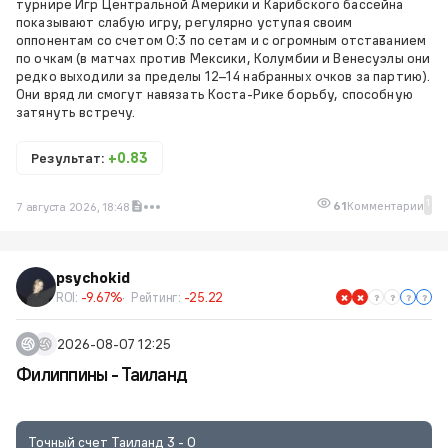
турнире Игр Центральной Америки и Карибского бассейна
показывают слабую игру, регулярно уступая своим
оппонентам со счетом 0:3 по сетам и с огромным отставанием
по очкам (в матчах против Мексики, Колумбии и Венесуэлы они
редко выходили за пределы 12–14 набранных очков за партию).
Они вряд ли смогут навязать Коста-Рике борьбу, способную
затянуть встречу.
Результат:
+0.83
1
61
Комментарии
7 августа 2026, 18:48
psychokid
ROI:
-9.67%
Рейтинг:
-25.22
2026-08-07 12:25
Филиппины - Таиланд
Точный счет Таиланд 3 - 0