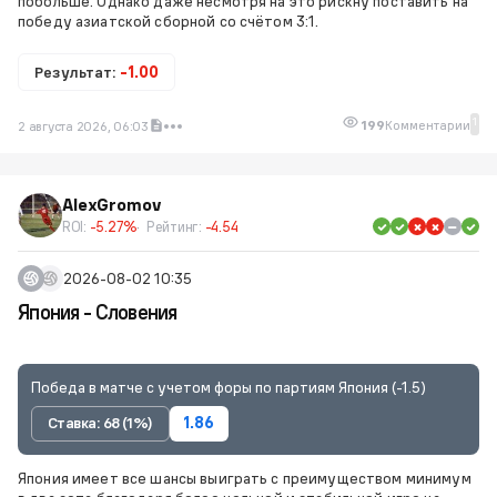
побольше. Однако даже несмотря на это рискну поставить на
победу азиатской сборной со счётом 3:1.
Результат:
-1.00
1
199
Комментарии
2 августа 2026, 06:03
AlexGromov
ROI:
-5.27%
Рейтинг:
-4.54
2026-08-02 10:35
Япония - Словения
Победа в матче с учетом форы по партиям Япония (-1.5)
Ставка: 68 (1%)
1.86
Япония имеет все шансы выиграть с преимуществом минимум