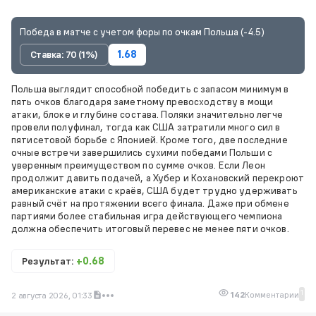
Победа в матче с учетом форы по очкам Польша (-4.5)
Ставка: 70 (1%)
1.68
Польша выглядит способной победить с запасом минимум в
пять очков благодаря заметному превосходству в мощи
атаки, блоке и глубине состава. Поляки значительно легче
провели полуфинал, тогда как США затратили много сил в
пятисетовой борьбе с Японией. Кроме того, две последние
очные встречи завершились сухими победами Польши с
уверенным преимуществом по сумме очков. Если Леон
продолжит давить подачей, а Хубер и Кохановский перекроют
американские атаки с краёв, США будет трудно удерживать
равный счёт на протяжении всего финала. Даже при обмене
партиями более стабильная игра действующего чемпиона
должна обеспечить итоговый перевес не менее пяти очков.
Результат:
+0.68
1
142
Комментарии
2 августа 2026, 01:33