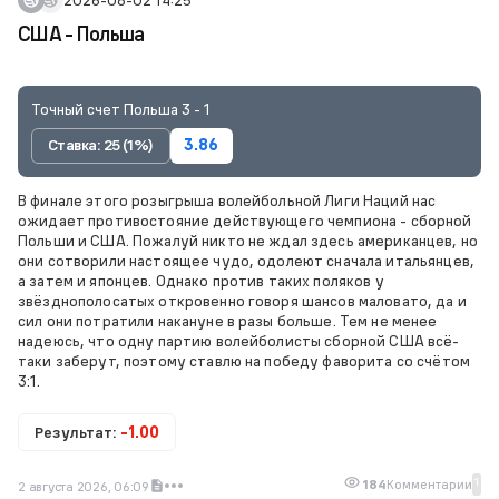
США - Польша
Точный счет Польша 3 - 1
Ставка: 25 (1%)
3.86
В финале этого розыгрыша волейбольной Лиги Наций нас
ожидает противостояние действующего чемпиона - сборной
Польши и США. Пожалуй никто не ждал здесь американцев, но
они сотворили настоящее чудо, одолеют сначала итальянцев,
а затем и японцев. Однако против таких поляков у
звёзднополосатых откровенно говоря шансов маловато, да и
сил они потратили накануне в разы больше. Тем не менее
надеюсь, что одну партию волейболисты сборной США всё-
таки заберут, поэтому ставлю на победу фаворита со счётом
3:1.
Результат:
-1.00
1
184
Комментарии
2 августа 2026, 06:09