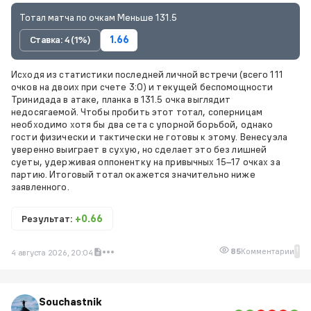
Тотал матча по очкам Меньше 131.5
Ставка: 4 (1%)
1.66
Исходя из статистики последней личной встречи (всего 111
очков на двоих при счете 3:0) и текущей беспомощности
Тринидада в атаке, планка в 131.5 очка выглядит
недосягаемой. Чтобы пробить этот тотал, соперницам
необходимо хотя бы два сета с упорной борьбой, однако
гости физически и тактически не готовы к этому. Венесуэла
уверенно выиграет в сухую, но сделает это без лишней
суеты, удерживая оппонентку на привычных 15–17 очках за
партию. Итоговый тотал окажется значительно ниже
заявленного.
Результат:
+0.66
1
85
Комментарии
4 августа 2026, 20:04
Souchastnik