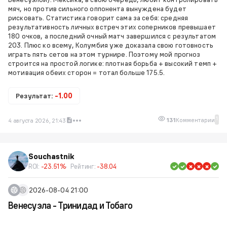
мяч, но против сильного оппонента вынуждена будет
рисковать. Статистика говорит сама за себя: средняя
результативность личных встреч этих соперников превышает
180 очков, а последний очный матч завершился с результатом
203. Плюс ко всему, Колумбия уже доказала свою готовность
играть пять сетов на этом турнире. Поэтому мой прогноз
строится на простой логике: плотная борьба + высокий темп +
мотивация обеих сторон = тотал больше 175.5.
Результат:
-1.00
1
131
Комментарии
4 августа 2026, 21:43
Souchastnik
ROI:
-23.51%
Рейтинг:
-38.04
2026-08-04 21:00
Венесуэла - Тринидад и Тобаго