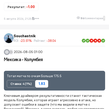
Результат:
-1.00
1
86
Комментарии
5 августа 2026, 21:25
Souchastnik
ROI:
-23.51%
Рейтинг:
-38.04
2026-08-05 01:00
Мексика - Колумбия
Тотал матча по очкам Больше 175.5
Ставка: 4 (1%)
1.83
Ключевым драйвером результативности станет тактическая
модель Колумбии, которая играет агрессивно в атаке, но
допускает ошибки в защите (что мы видели в матче с
Венесуэлой). Мексика, в свою очередь, любит контролировать