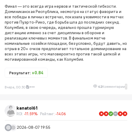
Финал — это всегда игра нервов и тактической гибкости.
Доминиканская Республика, несмотря на статус фаворита и
все победы в личных встречах, показала уязвимости в матчах
против Пуэрто-Рико, где борьба шла до последних секунд.
Колумбия, в свою очередь, идеально прошла турнирную
дистанцию именно за счет дисциплины в обороне и
реализации ключевых моментов. В финальном матче
номинальные хозяйки площадки, безусловно, будут давить, но
отрыв в 20+ очков предполагает тотальное доминирование на
всех этапах игры, что маловероятно против такой цепкой и
мотивированной команды, как Колумбия.
Результат:
+0.84
1
42
Комментарии
Вчера, 00:30
kanatol61
ROI:
-11.59%
Рейтинг:
-14.06
2026-08-07 19:55