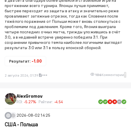
в два сета благодаря более цельной и стабильной игре на
протяжении всего турнира. Японцы лучше принимают,
быстрее переходят из защиты в атаку и значительно реже
проваливают затяжные отрезки, тогда как Словения после
тяжёлого поражения от Польши может вновь столкнуться с
проблемами под давлением. Кроме того, Япония выиграла
четыре последних очных матча, трижды уложившись в счёт
3:0, а в недавней встрече уверенно победила 3:1. При
сохранении привычного темпа наиболее логичными выглядят
результаты 3:0 или 3:1 в пользу японской сборной.
Результат:
-1.00
1
106
Комментарии
2 августа 2026, 01:39
AlexGromov
ROI:
-5.27%
Рейтинг:
-4.54
2026-08-02 14:25
США - Польша