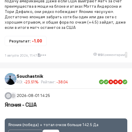
подачу американцев.Даже если США выиграют матч за счет
преимущества в мощи на блоке и атаках Мэтта Андерсона и
Тори Дефалко, они редко побеждают Японию «всухую».
Достаточно японцам забрать хотя бы один или два сета с
хорошим отрывом, и общая фора по очкам (+4.5) зайдет, даже
если в итоге матч останется за США
Результат:
-1.00
1
85
Комментарии
1 августа 2026, 11:47
Souchastnik
ROI:
-23.51%
Рейтинг:
-38.04
2026-08-01 14:25
Япония - США
Япония (победа) + тотал очков больше 142.5 Да