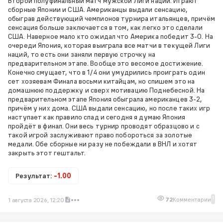
Второй полуфинальный матч мужской Лиги наций. Играют
сборные Японии и США. Американцы выдали сенсацию,
обыграв действующий чемпионов турнира итальянцев, причём
сенсация больше заключается в том, как легко это сделали
США. Наверное мало кто ожидал что Америка победит 3-0. На
очереди Япония, которая выиграла все матчи в текущей Лиги
наций, то есть они заняли первую строчку на
предварительном этапе. Вообще это весомое достижение.
Конечно смущает, что в 1/4 они умудрились проиграть один
сет хозяевам Финала восьми китайцам, но спишем это на
домашнюю поддержку и сверх мотивацию Поднебесной. На
предварительном этапе Япония обыграла американцев 3-2,
причём у них дома. США выдали сенсацию, но после таких игр
наступает как правило спад и сегодня я думаю Япония
пройдёт в финал. Они весь турнир проводят образцово и с
такой игрой заслуживают право побороться за золотые
медали. Обе сборные ни разу не побеждали в ВНЛ и хотят
закрыть этот гештальт.
Результат:
-1.00
1
72
Комментарии
1 августа 2026, 12:20