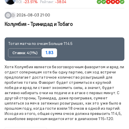
ROI:
-23.51%
Рейтинг:
-38.04
2026-08-03 21:00
Колумбия - Тринидад и Тобаго
Тотал матча по очкам Больше 114.5
Ставка: 4 (1%)
1.83
Хотя Колумбия является безоговорочным фаворитом и вряд ли
отдаст соперницам хотя бы одну партию, сам ход встречи
предполагает достаточное количество розыгрышей для
пробития тотала. Фаворит будет стремиться к крупной
победе и вряд ли станет экономить силы, а значит, будет
активно набирать очки на подаче и в атаке с первых минут. С
другой стороны, Тринидад, даже проигрывая, сумеет
цепляться за мяч в затяжных розыгрышах, как это уже было в
прошлом году, когда гости взяли 18 очков в одной из партий.
Исходя из этого, общая сумма очков должна превысить 114,5,
и наиболее вероятным видится итог в диапазоне 115–120.