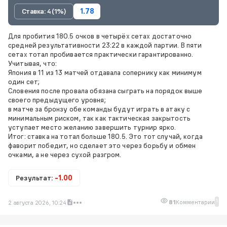
Ставка: 4 (1%)
1.78
Для пробития 180.5 очков в четырёх сетах достаточно
средней результативности 23:22 в каждой партии. В пяти
сетах тотал пробивается практически гарантированно.
Учитывая, что:
Япония в 11 из 13 матчей отдавала сопернику как минимум
один сет;
Словения после провала обязана сыграть на порядок выше
своего предыдущего уровня;
в матче за бронзу обе команды будут играть в атаку с
минимальным риском, так как тактическая закрытость
уступает место желанию завершить турнир ярко.
Итог: ставка на тотал больше 180.5. Это тот случай, когда
фаворит победит, но сделает это через борьбу и обмен
очками, а не через сухой разгром.
Результат:
-1.00
1
81
Комментарии
2 августа 2026, 10:24