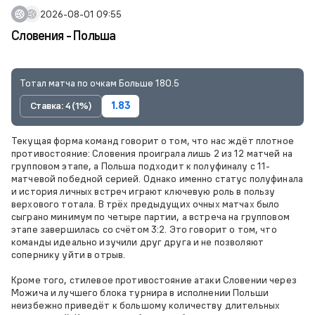
2026-08-01 09:55
Словения - Польша
Тотал матча по очкам Больше 180.5
Ставка: 4 (1%)
1.83
Текущая форма команд говорит о том, что нас ждёт плотное
противостояние: Словения проиграла лишь 2 из 12 матчей на
групповом этапе, а Польша подходит к полуфиналу с 11-
матчевой победной серией. Однако именно статус полуфинала
и история личных встреч играют ключевую роль в пользу
верхового тотала. В трёх предыдущих очных матчах было
сыграно минимум по четыре партии, а встреча на групповом
этапе завершилась со счётом 3:2. Это говорит о том, что
команды идеально изучили друг друга и не позволяют
сопернику уйти в отрыв.
Кроме того, стилевое противостояние атаки Словении через
Можича и лучшего блока турнира в исполнении Польши
неизбежно приведёт к большому количеству длительных