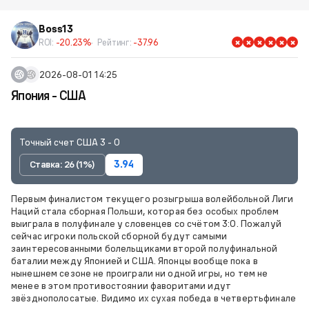
Boss13
ROI:
-20.23%
Рейтинг:
-37.96
2026-08-01 14:25
Япония - США
Точный счет США 3 - 0
Ставка: 26 (1%)
3.94
Первым финалистом текущего розыгрыша волейбольной Лиги
Наций стала сборная Польши, которая без особых проблем
выиграла в полуфинале у словенцев со счётом 3:0. Пожалуй
сейчас игроки польской сборной будут самыми
заинтересованными болельщиками второй полуфинальной
баталии между Японией и США. Японцы вообще пока в
нынешнем сезоне не проиграли ни одной игры, но тем не
менее в этом противостоянии фаворитами идут
звёзднополосатые. Видимо их сухая победа в четвертьфинале