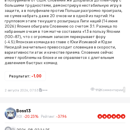
в полуфинале от США. Словения же добралась до плей-офф с
большими трудностями, демонстрируя нестабильную игру в
защите, а в полуфинале против Польши разгромно проиграла,
не сумев набрать даже 20 очков ни в одной из партий. На
групповом этапе текущего розыгрыша Лиги наций (14 июня
2026) Япония обыграла Словению со счетом 3:1. Разница по
набранным очкам в том матче составила +13 в пользу Японии
(100–87), что с огромным запасом перекрывает фору
(-4.5).Японская команда во главе с Юки Исикавой и Юдзи
Нисидой значительно превосходит словенцев в скорости,
вариативности атак и качестве приема. Словения сейчас
имеет проблемы на блоке и не справляется с длительным
давлением быстрых команд
Результат:
-1.00
1
112
Комментарии
2 августа 2026, 07:53
Boss13
ROI:
-20.23%
Рейтинг:
-37.96
2026-08-02 14:25