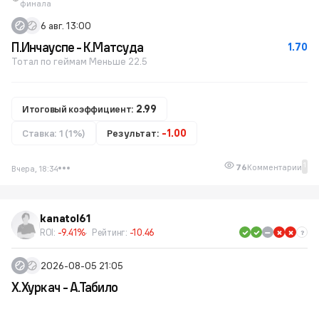
финала
6 авг. 13:00
П.Инчауспе - К.Матсуда
1.70
Тотал по геймам Меньше 22.5
Итоговый коэффициент:
2.99
Ставка: 1 (1%)
Результат:
-1.00
1
76
Комментарии
Вчера, 18:34
kanatol61
ROI:
-9.41%
Рейтинг:
-10.46
2026-08-05 21:05
Х.Хуркач - А.Табило