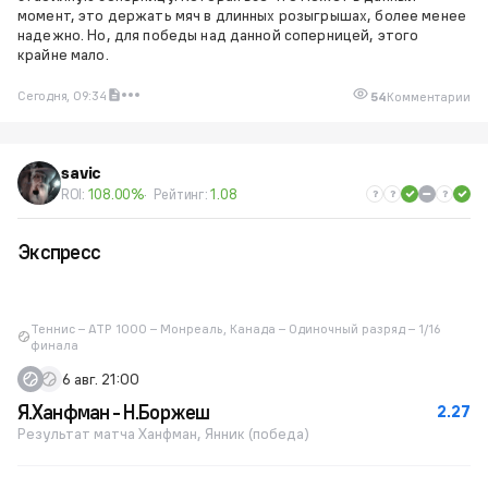
момент, это держать мяч в длинных розыгрышах, более менее
надежно. Но, для победы над данной соперницей, этого
крайне мало.
Сегодня, 09:34
54
Комментарии
savic
ROI:
108.00%
Рейтинг:
1.08
Экспресс
Теннис – ATP 1000 – Монреаль, Канада – Одиночный разряд – 1/16
финала
6 авг. 21:00
Я.Ханфман - Н.Боржеш
2.27
Результат матча Ханфман, Янник (победа)