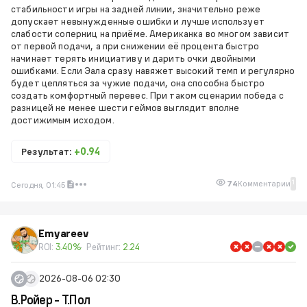
стабильности игры на задней линии, значительно реже
допускает невынужденные ошибки и лучше использует
слабости соперниц на приёме. Американка во многом зависит
от первой подачи, а при снижении её процента быстро
начинает терять инициативу и дарить очки двойными
ошибками. Если Эала сразу навяжет высокий темп и регулярно
будет цепляться за чужие подачи, она способна быстро
создать комфортный перевес. При таком сценарии победа с
разницей не менее шести геймов выглядит вполне
достижимым исходом.
Результат:
+0.94
1
74
Комментарии
Сегодня, 01:45
Emyareev
ROI:
3.40%
Рейтинг:
2.24
2026-08-06 02:30
В.Ройер - Т.Пол