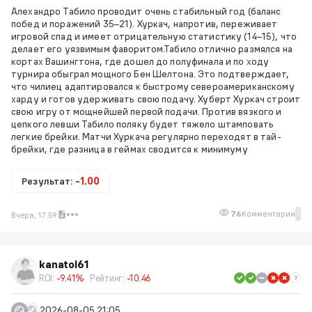
Алехандро Табило проводит очень стабильный год (баланс
побед и поражений 35–21). Хуркач, напротив, переживает
игровой спад и имеет отрицательную статистику (14–15), что
делает его уязвимым фаворитом.Табило отлично размялся на
кортах Вашингтона, где дошел до полуфинала и по ходу
турнира обыграл мощного Бен Шелтона. Это подтверждает,
что чилиец адаптировался к быстрому североамериканскому
харду и готов удерживать свою подачу. Хуберт Хуркач строит
свою игру от мощнейшей первой подачи. Против вязкого и
цепкого левши Табило поляку будет тяжело штамповать
легкие брейки. Матчи Хуркача регулярно переходят в тай-
брейки, где разница в геймах сводится к минимуму
Результат:
-1.00
1
76
Комментарии
Вчера, 17:59
kanatol61
ROI:
-9.41%
Рейтинг:
-10.46
2026-08-05 21:05