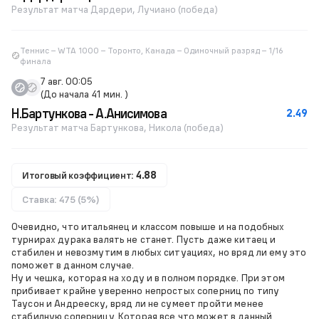
Результат матча Дардери, Лучиано (победа)
Теннис – WTA 1000 – Торонто, Канада – Одиночный разряд – 1/16
финала
7 авг. 00:05
(До начала 41 мин. )
Н.Бартункова - А.Анисимова
2.49
Результат матча Бартункова, Никола (победа)
Итоговый коэффициент:
4.88
Ставка: 475 (5%)
Очевидно, что итальянец и классом повыше и на подобных
турнирах дурака валять не станет. Пусть даже китаец и
стабилен и невозмутим в любых ситуациях, но вряд ли ему это
поможет в данном случае.
Ну и чешка, которая на ходу и в полном порядке. При этом
прибивает крайне уверенно непростых соперниц по типу
Таусон и Андрееску, вряд ли не сумеет пройти менее
стабилную соперницу. Которая все что может в данный