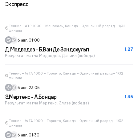
Экспресс
Теннис – ATP 1000 – Монреаль, Канада – Одиночный разряд – 1/32
финала
6 авг. 01:00
Д.Медведев - Б.Ван Де Зандсхульп
1.27
Результат матча Медведев, Даниил (победа)
Теннис – WTA 1000 – Торонто, Канада – Одиночный разряд – 1/32
финала
5 авг. 23:05
Э.Мертенс - А.Бондар
1.35
Результат матча Мертенс, Элизе (победа)
Теннис – WTA 1000 – Торонто, Канада – Одиночный разряд – 1/32
финала
6 авг. 01:30