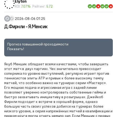
Elyton
ROI:
7.07%
Рейтинг:
5.72
2026-08-06 01:25
Д.Фирнли - Я.Менсик
Прогноз повышенной проходимости
Показать!
Якуб Меншик обладает всеми качествами, чтобы завершить
этот матч в двух партиях. Чех значительно превосходит
соперника по уровню выступлений, регулярно играет против
теннисистов элиты ATP и привык к более высокому темпу
матчей, что особенно важно на турнирах серии «Мастерс».
Его мощная подача и агрессивная игра с задней линии
позволяют уверенно контролировать собственные геймы и
быстро захватывать инициативу в розыгрышах. Джейкоб
Фирнли подходит к встрече в хорошей форме, однако
большую часть своих успехов добился на турнирах более
низкого уровня, а серия напряжённых матчей в квалификации и
первом круге могла отнять немало сил. Если Меншик с первых