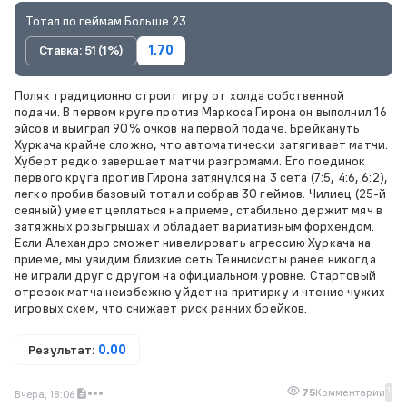
Тотал по геймам Больше 23
Ставка: 51 (1%)
1.70
Поляк традиционно строит игру от холда собственной
подачи. В первом круге против Маркоса Гирона он выполнил 16
эйсов и выиграл 90% очков на первой подаче. Брейкануть
Хуркача крайне сложно, что автоматически затягивает матчи.
Хуберт редко завершает матчи разгромами. Его поединок
первого круга против Гирона затянулся на 3 сета (7:5, 4:6, 6:2),
легко пробив базовый тотал и собрав 30 геймов. Чилиец (25-й
сеяный) умеет цепляться на приеме, стабильно держит мяч в
затяжных розыгрышах и обладает вариативным форхендом.
Если Алехандро сможет нивелировать агрессию Хуркача на
приеме, мы увидим близкие сеты.Теннисисты ранее никогда
не играли друг с другом на официальном уровне. Стартовый
отрезок матча неизбежно уйдет на притирку и чтение чужих
игровых схем, что снижает риск ранних брейков.
Результат:
0.00
1
75
Комментарии
Вчера, 18:06