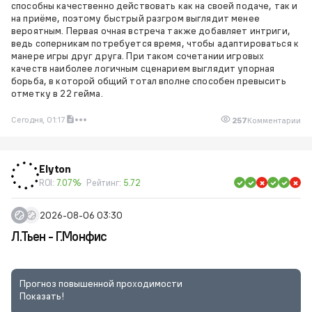
способны качественно действовать как на своей подаче, так и
на приёме, поэтому быстрый разгром выглядит менее
вероятным. Первая очная встреча также добавляет интриги,
ведь соперникам потребуется время, чтобы адаптироваться к
манере игры друг друга. При таком сочетании игровых
качеств наиболее логичным сценарием выглядит упорная
борьба, в которой общий тотал вполне способен превысить
отметку в 22 гейма.
Сегодня, 01:17
257
Комментарии
Elyton
ROI:
7.07%
Рейтинг:
5.72
2026-08-06 03:30
Л.Тьен - Г.Монфис
Прогноз повышенной проходимости
Показать!