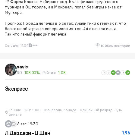
· ? Форма Блокса: Набирает ход. Был в финале грунтового
турнира в Эшториле, а в Монреаль попал без игры из-за от
Муньяра.
Прогноз: Победа легечка в 3 сетах. Аналитики отмечают, что
блокс не обыгрывал соперников из топ-44 с начала июня.
Так что явный фаворит легечка
Сегодня, 11:04
100
Комментарии
savic
ROI:
108.00%
Рейтинг:
1.08
Экспресс
Теннис – ATP 1000 – Монреаль, Канада – Одиночный разряд – 1/16
финала
6 авг. 19:30
Л.Дардери - Ц.Шан
1.96