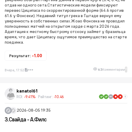
отдав ни одного сета.Статистические модели фиксируют
перевес Циципаса по скорректированной форме (64.6 против
61.6 у Фонсеки). Недавний титул грека в Гштаде вернул ему
уверенность в собственных силах.Жоао Фонсека не проводил
полноценных матчей на открытом харде с марта 2026 года.
Адаптация к местному быстрому отскоку займет у бразильца
время, что дает Циципасу ощутимое преимущество на старте
поединка.
Результат:
-1.00
1
63
Комментарии
Вчера, 17:52
kanatol61
ROI:
-9.41%
Рейтинг:
-10.46
2026-08-05 19:35
З.Свайда - А.Филс