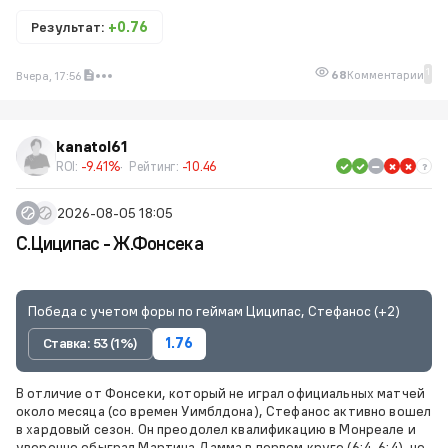
Результат:
+0.76
1
68
Комментарии
Вчера, 17:56
kanatol61
ROI:
-9.41%
Рейтинг:
-10.46
2026-08-05 18:05
С.Циципас - Ж.Фонсека
Победа с учетом форы по геймам Циципас, Стефанос (+2)
Ставка: 53 (1%)
1.76
В отличие от Фонсеки, который не играл официальных матчей
около месяца (со времен Уимблдона), Стефанос активно вошел
в хардовый сезон. Он преодолел квалификацию в Монреале и
уверенно обыграл Мартина Дамма в первом круге (6:4, 6:4), не