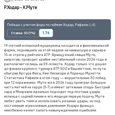
Р.Ходар - К.Муте
Победа с учетом форы по геймам Ходар, Рафаэль (-4)
Ставка: 53 (1%)
1.76
19-летний испанский вундеркинд находится в феноменальной
форме, поднявшись на этой неделе на наивысшую в карьере
15-ю строчку рейтинга ATP. Французский левша Муте,
напротив, проводит крайне нестабильный сезон 2026 года и
располагается лишь на 59-м месте. Ходар только что дошел
до финала крупного турнира ATP 500 в Вашингтоне, по пути
обыграв Артура Фиса, Кеи Нисикори и Лоренцо Музетти.
Статистика Рафаэля в этом году — внушительные 30 побед
при 12 поражениях. Муте же в 2026 году проиграл большую
часть матчей на харде (3-7) и имеет затяжные спады. Быстрый
хард в Монреале идеально подходит под плотные удары
испанца с задней линии и его мощную первую подачу. Муте
любит рвать темп и использовать резаные удары, но под
постоянным агрессивным давлением Ходара француз
неизбежно начнет сыпать невынужденными ошибками