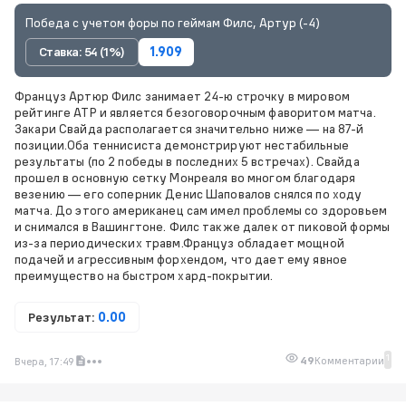
Победа с учетом форы по геймам Филс, Артур (-4)
Ставка: 54 (1%)
1.909
Француз Артюр Филс занимает 24-ю строчку в мировом
рейтинге ATP и является безоговорочным фаворитом матча.
Закари Свайда располагается значительно ниже — на 87-й
позиции.Оба теннисиста демонстрируют нестабильные
результаты (по 2 победы в последних 5 встречах). Свайда
прошел в основную сетку Монреаля во многом благодаря
везению — его соперник Денис Шаповалов снялся по ходу
матча. До этого американец сам имел проблемы со здоровьем
и снимался в Вашингтоне. Филс также далек от пиковой формы
из-за периодических травм.Француз обладает мощной
подачей и агрессивным форхендом, что дает ему явное
преимущество на быстром хард-покрытии.
Результат:
0.00
1
49
Комментарии
Вчера, 17:49