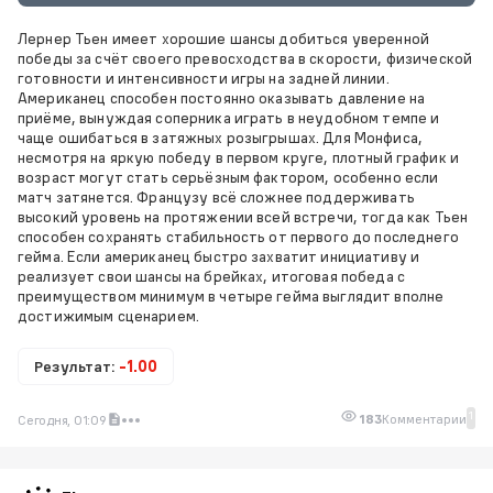
Лернер Тьен имеет хорошие шансы добиться уверенной
победы за счёт своего превосходства в скорости, физической
готовности и интенсивности игры на задней линии.
Американец способен постоянно оказывать давление на
приёме, вынуждая соперника играть в неудобном темпе и
чаще ошибаться в затяжных розыгрышах. Для Монфиса,
несмотря на яркую победу в первом круге, плотный график и
возраст могут стать серьёзным фактором, особенно если
матч затянется. Французу всё сложнее поддерживать
высокий уровень на протяжении всей встречи, тогда как Тьен
способен сохранять стабильность от первого до последнего
гейма. Если американец быстро захватит инициативу и
реализует свои шансы на брейках, итоговая победа с
преимуществом минимум в четыре гейма выглядит вполне
достижимым сценарием.
Результат:
-1.00
1
183
Комментарии
Сегодня, 01:09