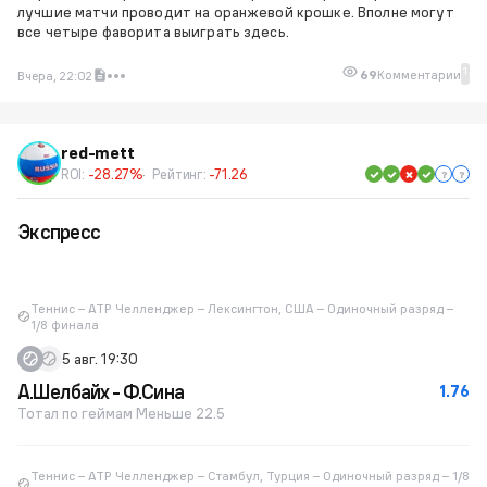
лучшие матчи проводит на оранжевой крошке. Вполне могут
все четыре фаворита выиграть здесь.
1
69
Комментарии
Вчера, 22:02
red-mett
ROI:
-28.27%
Рейтинг:
-71.26
Экспресс
Теннис – ATP Челленджер – Лексингтон, США – Одиночный разряд –
1/8 финала
5 авг. 19:30
А.Шелбайх - Ф.Сина
1.76
Тотал по геймам Меньше 22.5
Теннис – ATP Челленджер – Стамбул, Турция – Одиночный разряд – 1/8