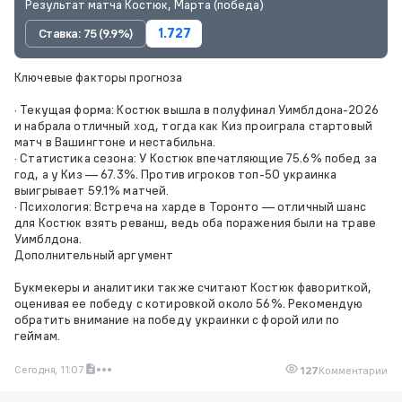
Результат матча Костюк, Марта (победа)
Ставка: 75 (9.9%)
1.727
Ключевые факторы прогноза
· Текущая форма: Костюк вышла в полуфинал Уимблдона-2026
и набрала отличный ход, тогда как Киз проиграла стартовый
матч в Вашингтоне и нестабильна.
· Статистика сезона: У Костюк впечатляющие 75.6% побед за
год, а у Киз — 67.3%. Против игроков топ-50 украинка
выигрывает 59.1% матчей.
· Психология: Встреча на харде в Торонто — отличный шанс
для Костюк взять реванш, ведь оба поражения были на траве
Уимблдона.
Дополнительный аргумент
Букмекеры и аналитики также считают Костюк фавориткой,
оценивая ее победу с котировкой около 56%. Рекомендую
обратить внимание на победу украинки с форой или по
геймам.
Сегодня, 11:07
127
Комментарии