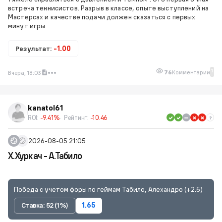
встреча теннисистов. Разрыв в классе, опыте выступлений на
Мастерсах и качестве подачи должен сказаться с первых
минут игры
Результат:
-1.00
1
76
Комментарии
Вчера, 18:03
kanatol61
ROI:
-9.41%
Рейтинг:
-10.46
2026-08-05 21:05
Х.Хуркач - А.Табило
Победа с учетом форы по геймам Табило, Алехандро (+2.5)
Ставка: 52 (1%)
1.65