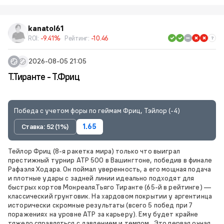
kanatol61
ROI:
-9.41%
Рейтинг:
-10.46
2026-08-05 21:05
Т.Тиранте - Т.Фриц
Победа с учетом форы по геймам Фриц, Тэйлор (-4)
Ставка: 52 (1%)
1.65
Тейлор Фриц (8-я ракетка мира) только что выиграл
престижный турнир ATP 500 в Вашингтоне, победив в финале
Рафаэля Ходара. Он поймал уверенность, а его мощная подача
и плотные удары с задней линии идеально подходят для
быстрых кортов Монреаля.Тьяго Тиранте (65-й в рейтинге) —
классический грунтовик. На хардовом покрытии у аргентинца
исторически скромные результаты (всего 5 побед при 7
поражениях на уровне ATP за карьеру). Ему будет крайне
тяжело справляться с давлением и темпом . Это первая очная