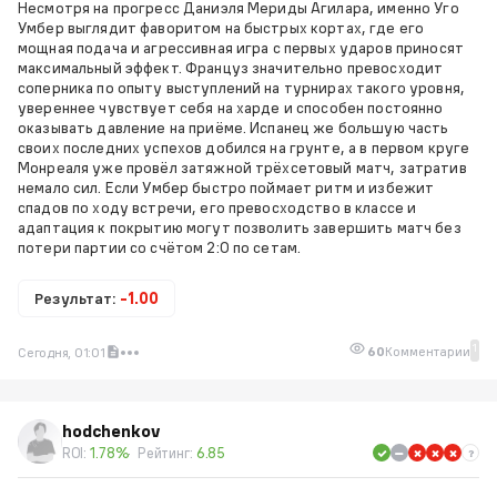
Несмотря на прогресс Даниэля Мериды Агилара, именно Уго
Умбер выглядит фаворитом на быстрых кортах, где его
мощная подача и агрессивная игра с первых ударов приносят
максимальный эффект. Француз значительно превосходит
соперника по опыту выступлений на турнирах такого уровня,
увереннее чувствует себя на харде и способен постоянно
оказывать давление на приёме. Испанец же большую часть
своих последних успехов добился на грунте, а в первом круге
Монреаля уже провёл затяжной трёхсетовый матч, затратив
немало сил. Если Умбер быстро поймает ритм и избежит
спадов по ходу встречи, его превосходство в классе и
адаптация к покрытию могут позволить завершить матч без
потери партии со счётом 2:0 по сетам.
Результат:
-1.00
1
60
Комментарии
Сегодня, 01:01
hodchenkov
ROI:
1.78%
Рейтинг:
6.85