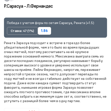
Р.Сарасуа - Л.Фернандес
Победа с учетом форы по сетам Сарасуа, Рената (+1.5)
Ставка: 47 (1%)
1.86
Рената Заразуа подходит к встрече в гораздо более
убедительной форме, чем это было во время предыдущих
очных матчей, поэтому рассчитывать на её крупное
поражение оснований немного. Мексиканка выиграла семь из
десяти последних поединков, регулярно навязывает борьбу
соперницам высокого уровня и уверенно использует свои
шансы на приёме. Лейла Фернандес, напротив, переживает
непростой отрезок сезона, часто допускает перепады по
ходу матчей и не всегда стабильно действует на собственной
подаче. Даже если канадка сумеет подтвердить статус
фаворита, нынешняя игровая форма Заразуа позволяет
ожидать плотного противостояния, где мексиканка вполне
способна забрать как минимум один сет и, соответственно, не
уступить с разницей более чем в одну партию.