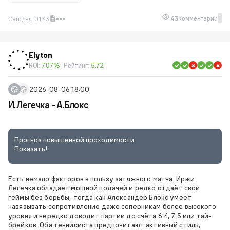
1
43
Комментарии
Сегодня, 01:43
Elyton
ROI:
7.07%
Рейтинг:
5.72
2026-08-06 18:00
И.Легечка - А.Блокс
Прогноз повышенной проходимости
Показать!
Есть немало факторов в пользу затяжного матча. Иржи
Легечка обладает мощной подачей и редко отдаёт свои
геймы без борьбы, тогда как Александер Блокс умеет
навязывать сопротивление даже соперникам более высокого
уровня и нередко доводит партии до счёта 6:4, 7:5 или тай-
брейков. Оба теннисиста предпочитают активный стиль,