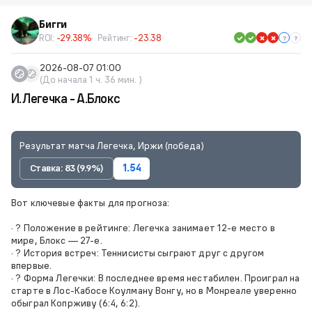
Бигги
ROI:
-29.38%
Рейтинг:
-23.38
2026-08-07 01:00
(До начала 1 ч. 36 мин. )
И.Легечка - А.Блокс
Результат матча Легечка, Иржи (победа)
Ставка: 83 (9.9%)
1.54
Вот ключевые факты для прогноза:
· ? Положение в рейтинге: Легечка занимает 12-е место в
мире, Блокс — 27-е.
· ? История встреч: Теннисисты сыграют друг с другом
впервые.
· ? Форма Легечки: В последнее время нестабилен. Проиграл на
старте в Лос-Кабосе Коулману Вонгу, но в Монреале уверенно
обыграл Копрживу (6:4, 6:2).