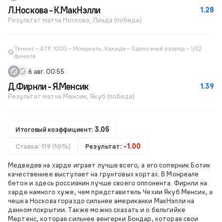
Л.Носкова - К.МакНэлли
1.28
Результат матча Носкова, Линда (победа)
Теннис – ATP 1000 – Монреаль, Канада – Одиночный разряд – 1/32
финала
6 авг. 00:55
Д.Фирнли - Я.Менсик
1.39
Результат матча Менсик, Якуб (победа)
Итоговый коэффициент:
3.05
Ставка: 119 (10%)
Результат:
-1.00
Медведев на харде играет лучше всего, а его соперник Ботик
качественнее выступает на грунтовых кортах. В Монреале
бетон и здесь россиянин лучше своего оппонента. Фирнли на
харде намного хуже, чем представитель Чехии Якуб Менсик, а
чешка Носкова гораздо сильнее американки МакНэлли на
данном покрытии. Также можно сказать и о бельгийке
Мертенс, которая сильнее венгерки Бондар, которая свои