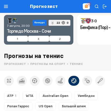
Прогнозист
3:0
22
0
Конкурс
7 августа, 20:00
Бенфика (Пор) -
Торпедо Москва - Сочи
1
X
2
Прогнозы на теннис
ПРОГНОЗИСТ
ПРОГНОЗЫ НА СПОРТ
ТЕННИС
ATP
1
WTA
Australian Open
Уимблдон
Ролан Гаррос
US Open
Большой шлем