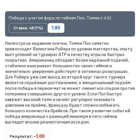
Победа с учетом форы по геймам Пол, Томми (-4.5)
Ставка: 48 (1%)
1.85
Несмотря на недавние осечки, Томми Пол заметно
превосходит Валентина Ройера по уровню мастерства, опыту
выступлений на турнирах ATP и качеству игры на быстрых
покрытиях. Американец обладает более надёжной подачей,
стабильно выигрывает большинство своих геймов и
значительно увереннее действует в затяжных розыгрышах.
Для Ройера уже сам выход во второй круг такого турнира
является серьёзным достижением, а эмоциональный подъём
после победы в первом матче может смениться спадом против
соперника совершенно другого уровня. Если Пол быстро
навяжет высокий темп и начнёт регулярно оказывать
давление на приёме, французу будет сложно избежать
большого количества брейков. При таком развитии событий
победа американца с разницей минимум в пять геймов
выглядит вполне реалистичным исходом.
Результат:
-1.00