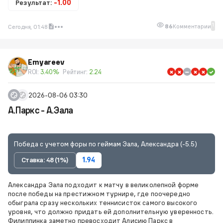
Результат:
-1.00
1
86
Комментарии
Сегодня, 01:48
Emyareev
ROI:
3.40%
Рейтинг:
2.24
2026-08-06 03:30
А.Паркс - А.Эала
Победа с учетом форы по геймам Эала, Александра (-5.5)
Ставка: 48 (1%)
1.94
Александра Эала подходит к матчу в великолепной форме
после победы на престижном турнире, где поочередно
обыграла сразу нескольких теннисисток самого высокого
уровня, что должно придать ей дополнительную уверенность.
Филиппинка заметно превосходит Алисию Паркс в