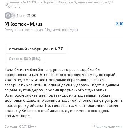
Теннис – WTA 1000 – Торонто, Канада – Одиночный разряд – 1/16
финала
6 авг. 21:00
М.Костюк - М.Киз
2.10
Результат матча Киз, Мэдисон (победа)
Итоговый коэффициент:
4.77
Ставка: 500 (5%)
Если бы матч был бы на грунте, то разговор был бы
совершенно иным. А так с какого перепугу немец, который
круто подает и играет довольно агрессивно, пытаясь
завершать розыгрыши одним двумя ударами, идет в данном
случае аутсайдером, против профильного грунтовика.
Во втором случае две подаванши, или подаванки, вобще
девчонки с довольно сильной подачей, вполне могут устроить
перестрелку эйсами. Но, глядя на то, что в последнее время
подача у Киз ве же стабильнее, думю именно она здесь
возьмет верх.
Сегодня, 09:31
65
Комментарии