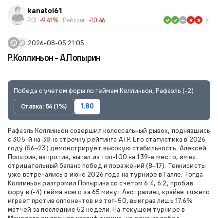
kanatol61
ROI:
-9.41%
Рейтинг:
-10.46
2026-08-05 21:05
Р.Коллиньон - А.Попырин
Победа с учетом форы по геймам Коллиньон, Рафаэль (-2)
Ставка: 54 (1%)
1.80
Рафаэль Коллиньон совершил колоссальный рывок, поднявшись
с 305-й на 38-ю строчку рейтинга ATP. Его статистика в 2026
году (56–23) демонстрирует высокую стабильность. Алексей
Попырин, напротив, выпал из топ-100 на 139-е место, имея
отрицательный баланс побед и поражений (8–17). Теннисисты
уже встречались в июне 2026 года на турнире в Галле. Тогда
Коллиньон разгромил Попырина со счетом 6:4, 6:2, пробив
фору в (-4) гейма всего за 65 минут.Австралиец крайне тяжело
играет против оппонентов из топ-50, выиграв лишь 17.6%
матчей за последние 52 недели. На текущем турнире в
Монреале он прошел квалификацию, но одна из побед