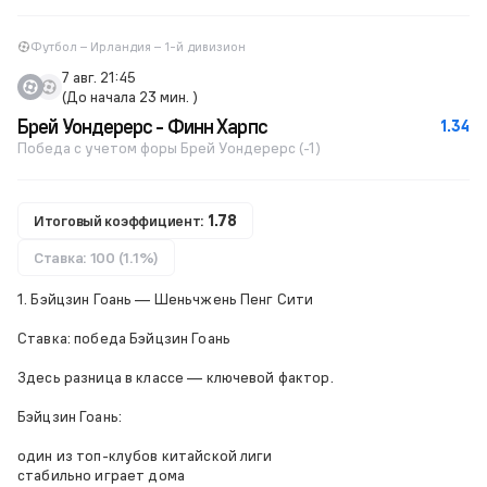
Футбол – Ирландия – 1-й дивизион
7 авг. 21:45
(До начала 23 мин. )
Брей Уондерерс - Финн Харпс
1.34
Победа с учетом форы Брей Уондерерс (-1)
Итоговый коэффициент:
1.78
Ставка: 100 (1.1%)
1. Бэйцзин Гоань — Шеньчжень Пенг Сити
Ставка: победа Бэйцзин Гоань
Здесь разница в классе — ключевой фактор.
Бэйцзин Гоань:
один из топ-клубов китайской лиги
стабильно играет дома