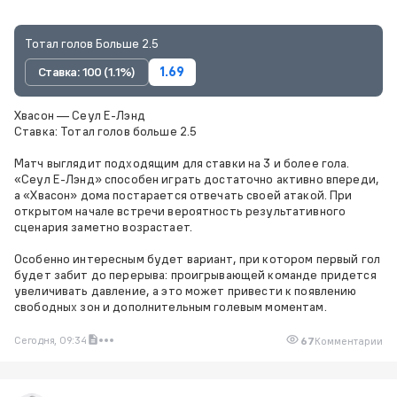
Тотал голов Больше 2.5
Ставка: 100 (1.1%)
1.69
Хвасон — Сеул Е-Лэнд
Ставка: Тотал голов больше 2.5
Матч выглядит подходящим для ставки на 3 и более гола.
«Сеул Е-Лэнд» способен играть достаточно активно впереди,
а «Хвасон» дома постарается отвечать своей атакой. При
открытом начале встречи вероятность результативного
сценария заметно возрастает.
Особенно интересным будет вариант, при котором первый гол
будет забит до перерыва: проигрывающей команде придется
увеличивать давление, а это может привести к появлению
свободных зон и дополнительным голевым моментам.
Сегодня, 09:34
67
Комментарии