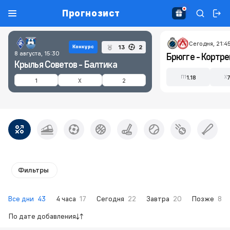
Прогнозист
Сегодня, 21:4
13
2
Конкурс
8 августа, 15:30
Брюгге - Кортр
Крылья Советов - Балтика
1.18
П1
X
1
X
2
Фильтры
Все дни
43
4 часа
17
Сегодня
22
Завтра
20
Позже
8
По дате добавления