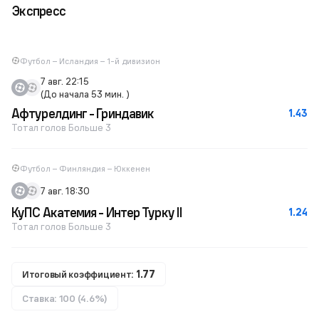
Экспресс
Футбол – Исландия – 1-й дивизион
7 авг. 22:15
(До начала 53 мин. )
Афтурелдинг - Гриндавик
1.43
Тотал голов Больше 3
Футбол – Финляндия – Юккенен
7 авг. 18:30
КуПС Акатемия - Интер Турку II
1.24
Тотал голов Больше 3
Итоговый коэффициент:
1.77
Ставка: 100 (4.6%)