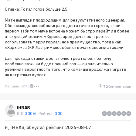
Ставка: Тотал голов больше 2.5
Матч выглядит подходящим для результативного сценария.
Обе команды способны играть достаточно открыто, а при
первом забитом мяче встреча может быстро перейти в более
атакующий режим. «Курессааре» дома постарается
использовать территориальное преимущество, тогда как
«Харьюмаа ЖК Лаагри» способен отвечать своими атаками.
Для прохода ставки достаточно трех голов, поэтому
особенно важным будет ранний гол — он значительно
увеличит вероятность того, что команды продолжат играть
на встречных курсах.
Сегодня, 09:43
72
Комментарии
IHBAS
ROI:
0.00%
Рейтинг:
0.00
Я, IHBAS, обнулил рейтинг 2026-08-07