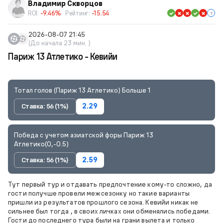
Владимир Скворцов
ROI:
-9.46%
Рейтинг:
-15.54
2026-08-07 21:45
(До начала 23 мин. )
Париж 13 Атлетико - Кевийи
Тотал голов (Париж 13 Атлетико) Больше 1
Ставка: 56 (1%)
2.29
Победа с учетом азиатской форы Париж 13
Атлетико(0,-0.5)
Ставка: 56 (1%)
2.59
Тут первый тур и отдавать предпочтение кому-то сложно, да
гости получше провели межсезонку но такие варианты
пришли из результатов прошлого сезона. Кевийи никак не
сильнее был тогда , в своих личках они обменялись победами.
Гости до последнего тура были на грани вылета и только