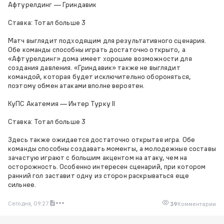
Афтурелдинг — Гриндавик
Ставка: Тотал больше 3
Матч выглядит подходящим для результативного сценария.
Обе команды способны играть достаточно открыто, а
«Афтурелдинг» дома имеет хорошие возможности для
создания давления. «Гриндавик» также не выглядит
командой, которая будет исключительно обороняться,
поэтому обмен атаками вполне вероятен.
КуПС Акатемия — Интер Турку II
Ставка: Тотал больше 3
Здесь также ожидается достаточно открытая игра. Обе
команды способны создавать моменты, а молодежные составы
зачастую играют с большим акцентом на атаку, чем на
осторожность. Особенно интересен сценарий, при котором
ранний гол заставит одну из сторон раскрываться еще
сильнее.
Сегодня, 09:27
39
Комментарии