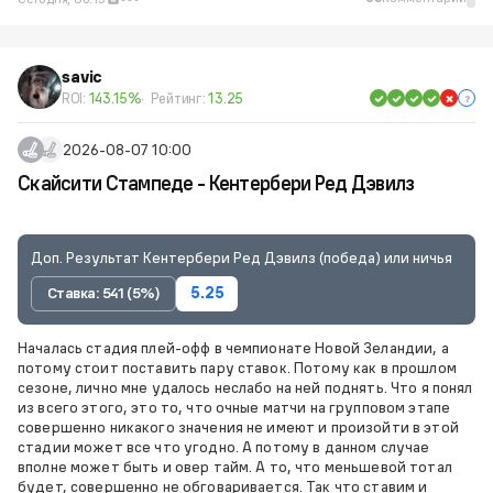
savic
ROI:
143.15%
Рейтинг:
13.25
2026-08-07 10:00
Скайсити Стампеде - Кентербери Ред Дэвилз
Доп. Результат Кентербери Ред Дэвилз (победа) или ничья
Ставка: 541 (5%)
5.25
Началась стадия плей-офф в чемпионате Новой Зеландии, а
потому стоит поставить пару ставок. Потому как в прошлом
сезоне, лично мне удалось неслабо на ней поднять. Что я понял
из всего этого, это то, что очные матчи на групповом этапе
совершенно никакого значения не имеют и произойти в этой
стадии может все что угодно. А потому в данном случае
вполне может быть и овер тайм. А то, что меньшевой тотал
будет, совершенно не обговаривается. Так что ставим и