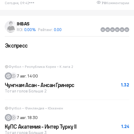
Сегодня, 09:42
70
Комментарии
IHBAS
ROI:
0.00%
Рейтинг:
0.00
Экспресс
Футбол – Республика Корея – К лига 2
7 авг. 14:00
Чунгнам Асан - Ансан Гринерс
1.32
Тотал голов Больше 2
Футбол – Финляндия – Юккенен
7 авг. 18:30
КуПС Акатемия - Интер Турку II
1.24
Тотал голов Больше 3