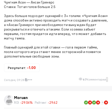
Чунгнам Асан — Ансан Гринерс
Ставка: Тотал голов больше 2.5
Здесь больше подходит сценарий с 3+ голами. «Чунгнам Асан»
дома способен активно проводить матч и создавать давление,
а «Ансан Гринерс» при необходимости вынужден будет
раскрываться и отвечать атаками. Если хозяева забьют
первыми, гостям придется идти вперед, что может добавить
матчу темпа.
Главный сценарий для этой ставки — гол в первом тайме,
после которого игра станет менее осторожной и появятся
дополнительные свободные зоны.
Результат:
-1.00
1
67
Комментарии
Сегодня, 09:28
Moruan
ROI:
-29.04%
Рейтинг:
-29.62