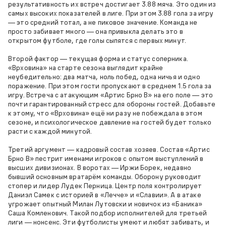
результативность их встреч достигает 3.88 мяча. Это один из
самых высоких показателей в лиге. При этом 3.88 гола за игру
— это средний тотал, а не пиковое значение. Команда не
просто забивает много — она привыкла делать это в
открытом футболе, где голы сыпятся с первых минут.
Второй фактор — текущая форма и статус соперника.
«Врховина» на старте сезона выглядит крайне
неубедительно: два матча, ноль побед, одна ничья и одно
поражение. При этом гости пропускают в среднем 1.5 гола за
игру. Встреча с атакующим «Артис Брно В» на его поле — это
почти гарантированный стресс для обороны гостей. Добавьте
к этому, что «Врховина» ещё ни разу не побеждала в этом
сезоне, и психологическое давление на гостей будет только
расти с каждой минутой.
Третий аргумент — кадровый состав хозяев. Состав «Артис
Брно В» пестрит именами игроков с опытом выступлений в
высших дивизионах. В воротах — Иржи Борек, недавно
бывший основным вратарём команды. Оборону руководит
стопер и лидер Лудек Перница. Центр поля контролирует
Даниэл Самек с историей в «Лечче» и «Славии». А в атаке
угрожает опытный Милан Лутовски и новичок из «Баника»
Саша Комленович. Такой подбор исполнителей для третьей
лиги — нонсенс. Эти футболисты умеют и любят забивать, и