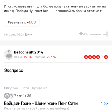
Итог: хозяева выглядят более привлекательным вариантом на
исход. Победа Чунгнам Асан — основной выбор на этот матч.
Результат:
-1.00
1
61
Комментарии
Сегодня, 09:24
betconsult 2014
ROI:
-10.91%
Рейтинг:
-27.76
Экспресс
Футбол – Китай – Суперлига
7 авг. 14:35
Бэйцзин Гоань - Шеньчжень Пенг Сити
1.33
Результат матча Бэйцзин Гоань (победа)