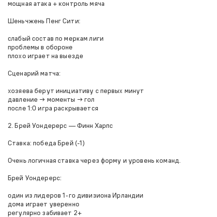
мощная атака + контроль мяча
Шеньчжень Пенг Сити:
слабый состав по меркам лиги
проблемы в обороне
плохо играет на выезде
Сценарий матча:
хозяева берут инициативу с первых минут
давление → моменты → гол
после 1:0 игра раскрывается
2. Брей Уондерерс — Финн Харпс
Ставка: победа Брей (-1)
Очень логичная ставка через форму и уровень команд.
Брей Уондерерс:
один из лидеров 1-го дивизиона Ирландии
дома играет уверенно
регулярно забивает 2+