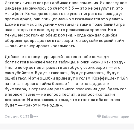
История личных встреч добивает все сомнения. Их последнее
рандеву закончилось со счётом 3:3 — это не результат, это
манифест. Команды не просто не умеют играть на ноль друг
против друга, они принципиально отказываются это делать.
Даже в матчах с «сухими» счетами (а такие тоже были) игра
шла в открытом ключе, просто реализация хромала. Но в
текущем состоянии обеих команд, когда каждая ошибка
обороны превращается в гол, верить в «сухой» первый тайм
— значит игнорировать реальность.
Добавьте к этому турнирный контекст: обе команды
болтаются в нижней части таблицы, и очки нужны как воздух.
Никто не будет выстраивать автобус у своих ворот — это
самоубийство. Будут атаковать, будут рисковать, будут
ошибаться. И эти ошибки приведут к голам. Коэффициент 1.64
на тотал первого тайма больше 1 — это не щедрость
букмекера, а отражение реального положения дел. Здесь гол
в первом тайме — не вопрос «если», а вопрос «когда» и
«сколько». И я склоняюсь к тому, что ответ на оба вопроса
будет — «рано» и «не один».
Сегодня, 08:33
56
Комментарии