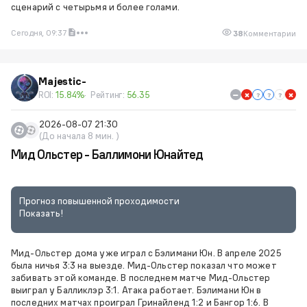
сценарий с четырьмя и более голами.
Сегодня, 09:37
38
Комментарии
Majestic-
ROI:
15.84%
Рейтинг:
56.35
2026-08-07 21:30
(До начала 8 мин. )
Мид Ольстер - Баллимони Юнайтед
Прогноз повышенной проходимости
Показать!
Мид-Ольстер дома уже играл с Бэлимани Юн. В апреле 2025
была ничья 3:3 на выезде. Мид-Ольстер показал что может
забивать этой команде. В последнем матче Мид-Ольстер
выиграл у Балликлэр 3:1. Атака работает. Бэлимани Юн в
последних матчах проиграл Гринайленд 1:2 и Бангор 1:6. В