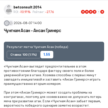
betconsult 2014
ROI:
-10.91%
Рейтинг:
-27.76
2026-08-07 14:00
Чунгнам Асан - Ансан Гринерс
Результат матча Чунгнам Асан (победа)
Ставка: 100 (1.1%)
1.55
«Чунгнам Асан» выглядит предпочтительнее в этом
противостоянии благодаря фактору своего поля и более
уверенной игре в атаке. Хозяева способны с первых минут
завладеть инициативой и заставить «Ансан Гринерс» играть
преимущественно вторым номером.
При этом «Ансан Гринерс» может создать проблемы на
контратаках, поэтому для хозяев важно не допускать потерь
мяча при развитии атак. Если «Чунгнам Асан» забьет первым,
вероятность победного сценария заметно возрастет.