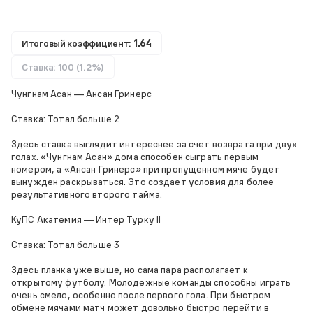
Итоговый коэффициент:
1.64
Ставка: 100 (1.2%)
Чунгнам Асан — Ансан Гринерс
Ставка: Тотал больше 2
Здесь ставка выглядит интереснее за счет возврата при двух
голах. «Чунгнам Асан» дома способен сыграть первым
номером, а «Ансан Гринерс» при пропущенном мяче будет
вынужден раскрываться. Это создает условия для более
результативного второго тайма.
КуПС Акатемия — Интер Турку II
Ставка: Тотал больше 3
Здесь планка уже выше, но сама пара располагает к
открытому футболу. Молодежные команды способны играть
очень смело, особенно после первого гола. При быстром
обмене мячами матч может довольно быстро перейти в