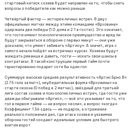
стартовый натиск хозяев будет направлен на то, чтобы снять
вопросы о победителе как можно раньше.
Четвёртый фактор — история личных встреч. В двух
официальных матчах между этими командами «Врховина»
одержала две победы (1:0 дома и 2:1 в гостях). Это означает,
что гости имеют психологическое преимущество и вряд ли
будут закрываться в обороне с первых минут — они уже
доказали, что умеют забивать «Артису». А значит, игра с
самого начала пойдёт на встречных курсах. Хозяева будут
жаждать реванша и давить, гости — искать свои шансы в
контратаках. В такой конструкции первый тайм почти
гарантированно подарит хотя бы один гол.
Суммируя: высокая средняя результативность «Артис Брно В»
(2.75 гола за матч), неубедительная форма «Врховины» на
старте сезона (0 побед в 2 матчах), звёздный для третьей
лиги состав хозяев и психология личных встреч, где гости уже
дважды обыгрывали «Артис», — всё это указывает на то, что
гол в первом тайме — не вопрос «если», а вопрос «когда».
Коэффициент 1.56 здесь — не подарок, а отражение
реального положения дел, где атака хозяев и уязвимая
оборона гостей создают идеальные условия для быстрого
взятия ворот.