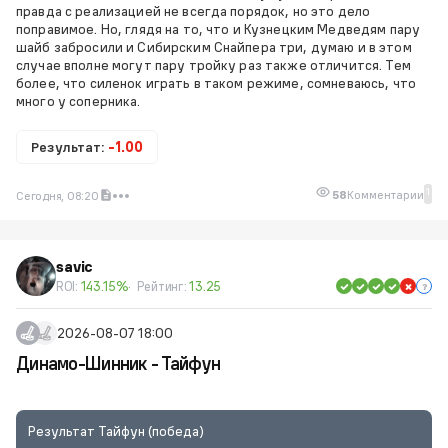
правда с реализацией не всегда порядок, но это дело
поправимое. Но, глядя на то, что и Кузнецким Медведям пару
шайб забросили и Сибирским Снайпера три, думаю и в этом
случае вполне могут пару тройку раз также отличится. Тем
более, что силенок играть в таком режиме, сомневаюсь, что
много у соперника.
Результат:
-1.00
1
58
Комментарии
Сегодня, 08:20
savic
ROI:
143.15%
Рейтинг:
13.25
2026-08-07 18:00
Динамо-Шинник - Тайфун
Результат Тайфун (победа)