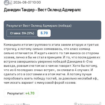
2026-08-07 10:00
Данидин Тандер - Вест Окленд Адмиралс
Результат Вест Окленд Адмиралс (победа)
Ставка: 514 (5%)
5.70
Командыпо итогам группового этапа заняли вторую и третью
строчку, а потому сильно сомневаюсь, что класс команд
сильно отличается. И ждать какого то там выноса со стороны
хозяев, лично я бы не стал в принципе. И то, что последдняя их
встреча завершилась уверенно победой Данидина 6-0 на
выезде, ровным счетом ни о чем не говорит. Хотя бы потому,
что из 6 последних очных встреч , он сливал в 4 случаях. И
сделать это в состоянии и в этом матче. А потому лучше
попробовать взять победу гостей, за довольно неслабый кф.,
чем искать вариант с минусовой форой хозяев.
Результат:
+4.70
1
63
Комментарии
Сегодня, 08:13