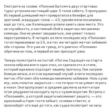
Смотрите на хозяев. «Полония Бытом» в двух стартовых
турах устроила настоящий цирк: 5 голов забито, 5 пропущено.
Их первый домашний матч превратился в бенефис для
зрителей, жаждущих голов — 4:3, причём мячи посыпались
ещё до того, как болельщики успели занять свои места. Это
не случайность, а системный сбой в защитных механизмах
команды. Они не умеют закрываться, они умеют только
перестреливать. В четырёх из пяти последних игр «Полонии»
тотал переваливал за 2.5, и в тех же четырёх матчах забивали
обе стороны. Это уже не тренд, это диагноз: «Полония»
обречена на голы, и первый из них приходит рано.
Теперь посмотрите на гостей. «Погонь Седльце» на старте
сезона набрала всего одно очко, но сделала это в стиле,
который идеально подходит нашему прогнозу. Они сыграли
боевую ничью, и это не единичный случай: в пяти последних
матчах «Погони» обе команды неизменно забивали. Ноль сухих
игр, ноль попыток закрыться — гости просто не умеют играть
в «низ». Они пропускают в среднем два мяча за матч и при
этом умудряются находить путь к чужим воротам. Встреча с
«Полонией», у которой защита напоминает решето, — это
идеальный шторм: гости забьют, хозяева ответят, и
произойдёт это ещё до того, как судья посмотрит на часы.