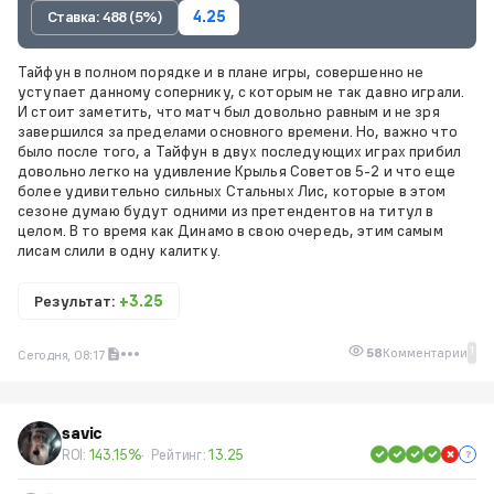
Ставка: 488 (5%)
4.25
Тайфун в полном порядке и в плане игры, совершенно не
уступает данному сопернику, с которым не так давно играли.
И стоит заметить, что матч был довольно равным и не зря
завершился за пределами основного времени. Но, важно что
было после того, а Тайфун в двух последующих играх прибил
довольно легко на удивление Крылья Советов 5-2 и что еще
более удивительно сильных Стальных Лис, которые в этом
сезоне думаю будут одними из претендентов на титул в
целом. В то время как Динамо в свою очередь, этим самым
лисам слили в одну калитку.
Результат:
+3.25
1
58
Комментарии
Сегодня, 08:17
savic
ROI:
143.15%
Рейтинг:
13.25