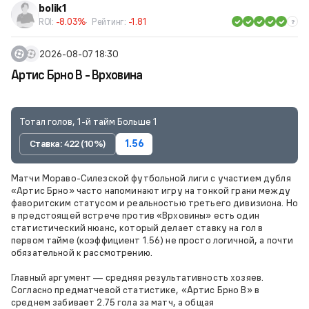
bolik1
ROI:
-8.03%
Рейтинг:
-1.81
2026-08-07 18:30
Артис Брно В - Врховина
Тотал голов, 1-й тайм Больше 1
Ставка: 422 (10%)
1.56
Матчи Мораво-Силезской футбольной лиги с участием дубля
«Артис Брно» часто напоминают игру на тонкой грани между
фаворитским статусом и реальностью третьего дивизиона. Но
в предстоящей встрече против «Врховины» есть один
статистический нюанс, который делает ставку на гол в
первом тайме (коэффициент 1.56) не просто логичной, а почти
обязательной к рассмотрению.
Главный аргумент — средняя результативность хозяев.
Согласно предматчевой статистике, «Артис Брно В» в
среднем забивает 2.75 гола за матч, а общая