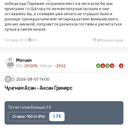
победе над Парижем сохранили место в лиге если бы они
проиграли то Шатору по личкам получше сыграли и они
оставались бы, а хозяевам уже ничего не страшно было и
разницы тринадцатыми или четырнадцатами финишировать
для них никакой, получается должокза гостями и расчитаться
лучше в самом начале.
Сегодня, 09:32
57
Комментарии
Moruan
ROI:
-29.04%
Рейтинг:
-29.62
2026-08-07 14:00
Чунгнам Асан - Ансан Гринерс
Тотал голов Больше 2.5
Ставка: 100 (4.8%)
1.75