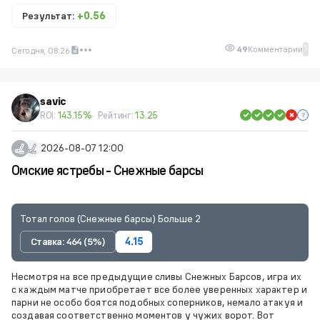
Результат:
+0.56
1
49
Комментарии
Сегодня, 08:26
savic
ROI:
143.15%
Рейтинг:
13.25
2026-08-07 12:00
Омские ястребы - Снежные барсы
Тотал голов (Снежные барсы) Больше 2
Ставка: 464 (5%)
4.15
Несмотря на все предыдущие сливы Снежных Барсов, игра их
с каждым матче приобретает все более уверенных характер и
парни не особо боятся подобных соперников, немало атакуя и
создавая соответственно моментов у чужих ворот. Вот