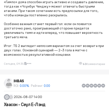
«Гимпо» дома способен играть активно и создавать давление,
тогда как «Чхунбук Ченджу» может отвечать быстрыми
атаками. При таком сочетании есть предпосылки для того,
чтобы команды постепенно раскрылись.
Особенно важным станет первый гол: если он появится
достаточно рано, проигрывающей стороне придется
увеличивать темп и идти вперед, что повышает вероятность
третьего мяча.
Итог: ТБ 2 выглядит неплохим вариантом за счет возврата при
двух голах. Основной сценарий — 2–3 гола в матче с
возможностью результативной концовки.
Сегодня, 09:35
63
Комментарии
IHBAS
ROI:
0.00%
Рейтинг:
0.00
2026-08-07 14:00
Хвасон - Сеул Е-Лэнд