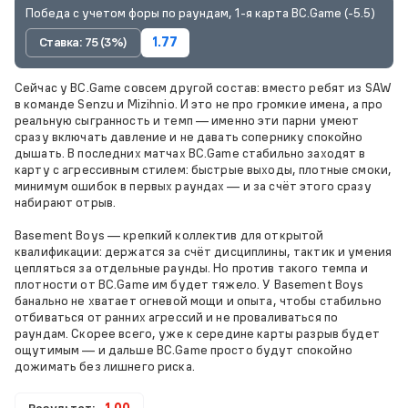
Победа с учетом форы по раундам, 1-я карта BC.Game (-5.5)
Ставка: 75 (3%)
1.77
Сейчас у BC.Game совсем другой состав: вместо ребят из SAW
в команде Senzu и Mizihnio. И это не про громкие имена, а про
реальную сыгранность и темп — именно эти парни умеют
сразу включать давление и не давать сопернику спокойно
дышать. В последних матчах BC.Game стабильно заходят в
карту с агрессивным стилем: быстрые выходы, плотные смоки,
минимум ошибок в первых раундах — и за счёт этого сразу
набирают отрыв.
Basement Boys — крепкий коллектив для открытой
квалификации: держатся за счёт дисциплины, тактик и умения
цепляться за отдельные раунды. Но против такого темпа и
плотности от BC.Game им будет тяжело. У Basement Boys
банально не хватает огневой мощи и опыта, чтобы стабильно
отбиваться от ранних агрессий и не проваливаться по
раундам. Скорее всего, уже к середине карты разрыв будет
ощутимым — и дальше BC.Game просто будут спокойно
дожимать без лишнего риска.
Результат:
-1.00