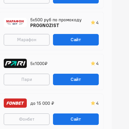
5x500 руб по промокоду
4
PROGNOZIST
Марафон
Сайт
5х1000₽
4
Пари
Сайт
до 15 000 ₽
4
Фонбет
Сайт