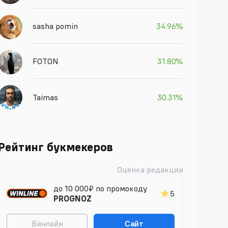
sasha pomin
34.96%
FOTON
31.80%
Taimas
30.31%
Рейтинг букмекеров
Оценка редакции
до 10 000₽ по промокоду
5
PROGNOZ
Винлайн
Сайт