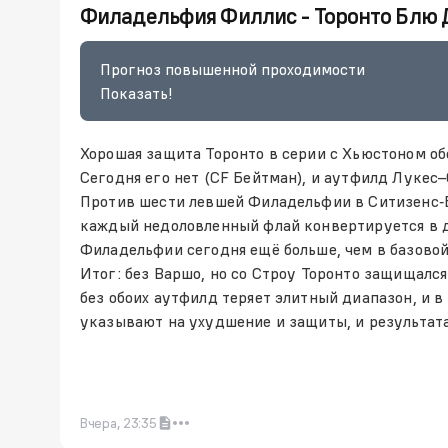
Филадельфия Филлис - Торонто Блю
Прогноз повышенной проходимости
Показать!
Хорошая защита Торонто в серии с Хьюстоном об
Сегодня его нет (CF Бейтман), и аутфилд Лукес
Против шести левшей Филадельфии в Ситизенс‑Б
каждый недоловленный флай конвертируется в 
Филадельфии сегодня ещё больше, чем в базово
Итог: без Варшо, но со Строу Торонто защищался
без обоих аутфилд теряет элитный диапазон, и в
указывают на ухудшение и защиты, и результата
Вчера, 23:35