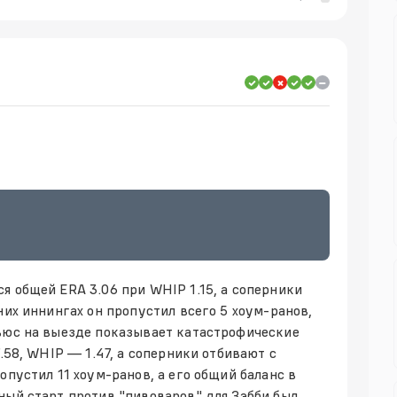
я общей ERA 3.06 при WHIP 1.15, а соперники
них иннингах он пропустил всего 5 хоум-ранов,
тьюс на выезде показывает катастрофические
.58, WHIP — 1.47, а соперники отбивают с
опустил 11 хоум-ранов, а его общий баланс в
ный старт против "пивоваров" для Зэбби был