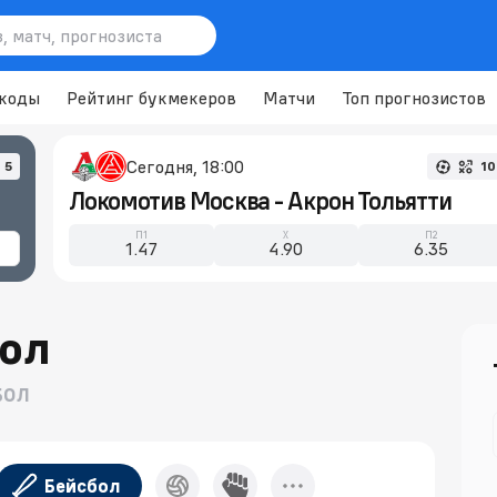
коды
Рейтинг букмекеров
Матчи
Топ прогнозистов
Сегодня, 18:00
5
10
Локомотив Москва - Акрон Тольятти
П1
X
П2
1.47
4.90
6.35
бол
БОЛ
Бейсбол