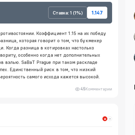
Ставка: 1 (1%)
1.147
ротивостоянии. Коэффициент 1.15 на их победу
разница, которая говорит о том, что букмекер
и. Когда разница в котировках настолько
вориту, особенно когда нет дополнительных
в вэлью. SaBaT Prague при таком раскладе
ех. Единственный риск в том, что низкий
ероятность самого исхода кажется высокой.
45
Комментарии