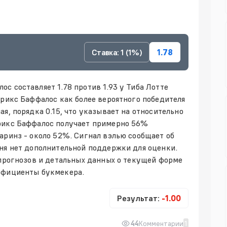
Ставка: 1 (1%)
1.78
с составляет 1.78 против 1.93 у Тиба Лотте
Орикс Баффалос как более вероятного победителя
я, порядка 0.15, что указывает на относительно
рикс Баффалос получает примерно 56%
аринз - около 52%. Сигнал вэлью сообщает об
ня нет дополнительной поддержки для оценки.
 прогнозов и детальных данных о текущей форме
ффициенты букмекера.
Результат:
-1.00
44
Комментарии
1