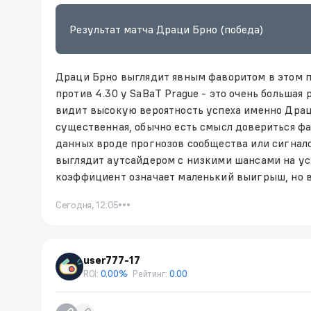
Результат матча Драци Брно (победа)
Драци Брно выглядит явным фаворитом в этом п
против 4.30 у SaBaT Prague - это очень большая 
видит высокую вероятность успеха именно Драц
существенная, обычно есть смысл довериться фа
данных вроде прогнозов сообщества или сигнало
выглядит аутсайдером с низкими шансами на усп
коэффициент означает маленький выигрыш, но в
Сегодня, 12:05
user777-17
ROI:
0.00%
Рейтинг:
0.00