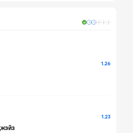
1.26
1.23
Джэйз