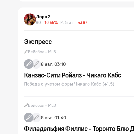
Лора 2
ROI:
-10.65%
Рейтинг:
-43.87
Экспресс
Бейсбол – MLB
8 авг. 03:10
Канзас-Сити Ройалз - Чикаго Кабс
Победа с учетом форы Чикаго Кабс (+1.5)
Бейсбол – MLB
8 авг. 01:40
Филадельфия Филлис - Торонто Блю 