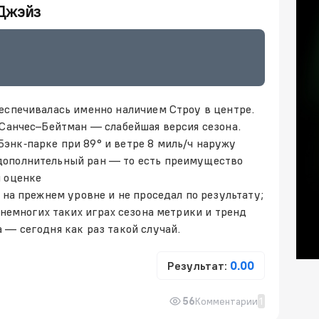
 Джэйз
еспечивалась именно наличием Строу в центре.
–Санчес–Бейтман — слабейшая версия сезона.
энк‑парке при 89° и ветре 8 миль/ч наружу
дополнительный ран — то есть преимущество
й оценке
 на прежнем уровне и не проседал по результату;
 немногих таких играх сезона метрики и тренд
 — сегодня как раз такой случай.
Результат:
0.00
56
Комментарии
1